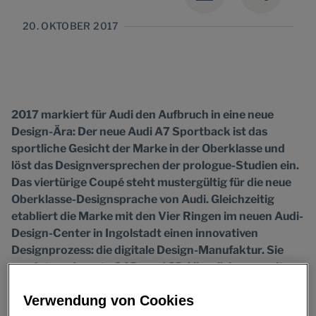
20. OKTOBER 2017
2017 markiert für Audi den Aufbruch in eine neue
Design-Ära: Der neue Audi A7 Sportback ist das
sportliche Gesicht der Marke in der Oberklasse und
löst das Designversprechen der prologue-Studien ein.
Das viertürige Coupé steht mustergültig für die neue
Oberklasse-Designsprache von Audi. Gleichzeitig
etabliert die Marke mit den Vier Ringen im neuen Audi-
Design-Center in Ingolstadt einen innovativen
Designprozess: die digitale Design-Manufaktur. Sie
vereint modernste CAD- und 3D-Visualisierung mit
handwerklicher Modelleur-Tradition. Die offene
Verwendung von Cookies
Konzeption des neuen Design-Centers bildet die