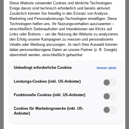
Grundlage für eine integrative, disziplinübergreifende
Diese Website verwendet Cookies und ähnliche Technologien.
Zusammenarbeit.
Einige davon sind technisch erforderlich und bereits aktiviert.
Zusätzlich können Sie freiwillig in den Einsatz von Analyse ,
Marketing und Personalisierungs-Technologien einwilligen. Diese
Der neue Audi A7 Sportback beeindruckt durch
Technologien helfen uns, Ihr Nutzungsverhalten auszuwerten –
athletische Ästhetik und eine dynamische Linienführung.
einschließlich Seitenaufrufen und Interaktionen wie Klicks auf
Links oder Buttons – um die Nutzung der Website zu analysieren,
Die bogenspannende, straffe Dachlinie vereint den
den Erfolg unserer Kampagnen zu messen und personalisierte
sportlichen Zuschnitt eines Coupés mit dem
Inhalte oder Werbung anzuzeigen. Je nach Ihrer Auswahl können
großzügigen Platzangebot und der Alltagstauglichkeit
dabei personenbezogene Daten an unsere Partner (z. B. Google)
übermittelt werden, einschließlich gehashter
des bewährten Sportback-Konzepts. „Der viertürige
Kontaktinformationen, die Sie über Formulare bereitgestellt haben
Gran Turismo steht mit seinem skulpturalen Design für
(z. B. E Mail Adresse oder Telefonnummer).
Unbedingt erforderliche Cookies
Immer aktiv
die Progressivität und Dynamik von Audi“, sagt Marc
Für bestimmte Marketing und Leistungstechnologien nutzen wir
Lichte, Leiter Design der AUDI AG.
Dienste der Google Ireland Ltd., die personenbezogene Daten an
Leistungs-Cookies (inkl. US-Anbieter)
die Google LLC in den USA weiterleiten kann. In den USA besteht
Die neue Designsprache setzt auf große Flächen,
kein der EU gleichwertiges Datenschutzniveau; staatliche Zugriffe
Funktionelle Cookies (inkl. US-Anbieter)
und eingeschränkte Rechtsschutzmöglichkeiten können nicht
scharfe Kanten und wenige Zierelemente. Damit löst der
ausgeschlossen werden. Die Übermittlung erfolgt auf Grundlage
Audi A7 das Versprechen der prologue-Studien
von Standardvertragsklauseln der Europäischen Kommission.
Cookies für Marketingzwecke (inkl. US-
kompromisslos ein. Mit der neuen Designsprache
Anbieter)
Wenn Sie über einen personalisierten Link auf unsere Website
fusionieren in noch stärkerem Maße Design und Technik
gelangen und Marketing Technologien zulassen, können die dabei
in der gesamten Gestaltung des Automobils. Der Audi
anfallenden Nutzungsdaten wie etwa Seitenaufrufe oder Klick