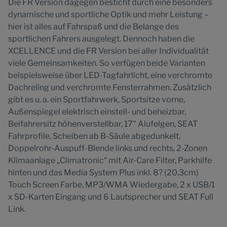
Die FR Version dagegen besticht durch eine besonders
dynamische und sportliche Optik und mehr Leistung –
hier ist alles auf Fahrspaß und die Belange des
sportlichen Fahrers ausgelegt. Dennoch haben die
XCELLENCE und die FR Version bei aller Individualität
viele Gemeinsamkeiten. So verfügen beide Varianten
beispielsweise über LED-Tagfahrlicht, eine verchromte
Dachreling und verchromte Fensterrahmen. Zusätzlich
gibt es u. a. ein Sportfahrwerk, Sportsitze vorne,
Außenspiegel elektrisch einstell- und beheizbar,
Beifahrersitz höhenverstellbar, 17" Alufelgen, SEAT
Fahrprofile, Scheiben ab B-Säule abgedunkelt,
Doppelrohr-Auspuff-Blende links und rechts, 2-Zonen
Klimaanlage „Climatronic“ mit Air-Care Filter, Parkhilfe
hinten und das Media System Plus inkl. 8? (20,3cm)
Touch Screen Farbe, MP3/WMA Wiedergabe, 2 x USB/1
x SD-Karten Eingang und 6 Lautsprecher und SEAT Full
Link.