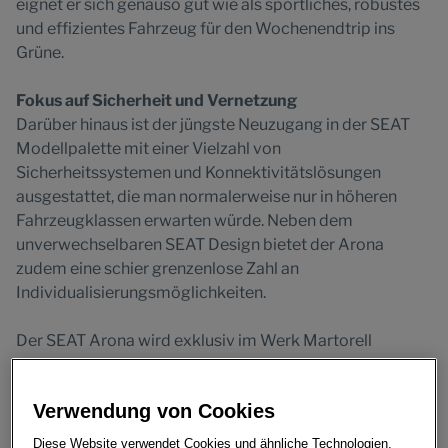
eignet er sich genauso gut wie als sportliches, robustes
und effizientes Fahrzeug für den Wochenendtrip ins
Grüne.
Fokus auf Sicherheit und Vernetzung
Darüber hinaus ist der jüngste Neuzugang in der SEAT
Modellpalette mit einer Vielzahl von
Sicherheitssystemen und Konnektivitätslösungen
ausgestattet, die man normalerweise nur in höheren
Fahrzeugklassen erwarten würde. Neben dem
unverwechselbaren SEAT Design bietet der Arona
zudem eine schier grenzenlose Zahl an
Individualisierungsmöglichkeiten.
Der SEAT Arona wird exklusiv im Werk Martorell
gefertigt, auf das das größte Produktionsvolumen in
Spanien entfällt. In Sachen Markenbildung und
Verwendung von Cookies
Absatzsteigerung kommt ihm daher eine Schlüsselrolle
im Portfolio von SEAT zu.
Diese Website verwendet Cookies und ähnliche Technologien.