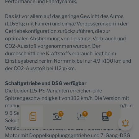
Performance und Fahrdynamik.
Das ist vor allem auf das geringe Gewicht des Autos
(1.165 kg mit Fahrer) und einige Verbesserungen in der
Getriebekonfiguration zurückzuführen, die zur
optimalen Abstimmung von Leistung, Verbrauch und
CO2-Ausstoß vorgenommen wurden. Der
durchschnittliche Kraftstoffverbrauch liegt beim
Einstiegsbenziner im Normmix bei nur 4,9 l/100 km und
der CO2-Ausstoß bei 112 g/km.
Schaltgetriebe und DSG verfügbar
Die beiden115-PS-Varianten erreichen eine
Spitzengeschwindigkeit von 182 km/h. Die Version mit
manuellem Getriebe beschleunigt von 0 auf 100 km/h in
9,8 Sekunden, während die DSG-Version mit 10,0
131
5
1
Sekunden dafür nur geringfügig länger braucht. Wie die
Version mit 95 PS hat auch der 115 PS starke 1.0-TSI-
Motor mit Doppelkupplungsgetriebe und 7-Gang-DSG