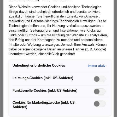
Diese Website verwendet Cookies und ähnliche Technologien.
Einige davon sind technisch erforderlich und bereits aktiviert.
Zusätzlich können Sie freiwillig in den Einsatz von Analyse ,
Marketing und Personalisierungs-Technologien einwilligen. Diese
Technologien helfen uns, Ihr Nutzungsverhalten auszuwerten –
einschließlich Seitenaufrufen und Interaktionen wie Klicks auf
Links oder Buttons – um die Nutzung der Website zu analysieren,
den Erfolg unserer Kampagnen zu messen und personalisierte
Inhalte oder Werbung anzuzeigen. Je nach Ihrer Auswahl können
dabei personenbezogene Daten an unsere Partner (z. B. Google)
übermittelt werden, einschließlich gehashter
Kontaktinformationen, die Sie über Formulare bereitgestellt haben
(z. B. E Mail Adresse oder Telefonnummer).
Unbedingt erforderliche Cookies
Immer aktiv
Für bestimmte Marketing und Leistungstechnologien nutzen wir
Dienste der Google Ireland Ltd., die personenbezogene Daten an
Leistungs-Cookies (inkl. US-Anbieter)
die Google LLC in den USA weiterleiten kann. In den USA besteht
kein der EU gleichwertiges Datenschutzniveau; staatliche Zugriffe
Funktionelle Cookies (inkl. US-Anbieter)
und eingeschränkte Rechtsschutzmöglichkeiten können nicht
ausgeschlossen werden. Die Übermittlung erfolgt auf Grundlage
von Standardvertragsklauseln der Europäischen Kommission.
Cookies für Marketingzwecke (inkl. US-
Anbieter)
Wenn Sie über einen personalisierten Link auf unsere Website
gelangen und Marketing Technologien zulassen, können die dabei