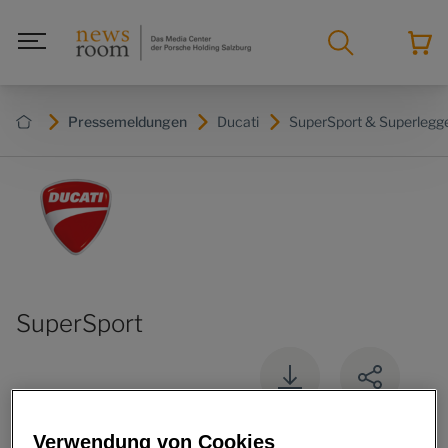
Pressemeldungen
Ducati
SuperSport & Superlegg
SuperSport
31. MAI 2017
Verwendung von Cookies