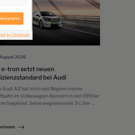
igen möchten.
itere
ologie
 akzeptieren
 August 2026
 e-tron setzt neuen
fizienzstandard bei Audi
r Audi A2 hat mich seit Beginn meiner
fbahn im Volkswagen-Konzern in den 1990er
ren begleitet. Seine wegweisende 3-Liter-
sion machte Effizienz schon damals zu
nem Markenzeichen”, sagt Gernot Döllner,
standsvorsitzender der AUDI AG. „Genau
terlesen
sen Anspruch führen wir mit dem neuen A2 e-