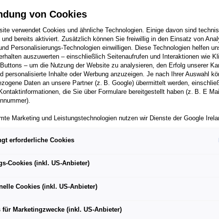
ndung von Cookies
ite verwendet Cookies und ähnliche Technologien. Einige davon sind techni
h und bereits aktiviert. Zusätzlich können Sie freiwillig in den Einsatz von Anal
und Personalisierungs-Technologien einwilligen. Diese Technologien helfen uns
rhalten auszuwerten – einschließlich Seitenaufrufen und Interaktionen wie Kl
 Buttons – um die Nutzung der Website zu analysieren, den Erfolg unserer 
 personalisierte Inhalte oder Werbung anzuzeigen. Je nach Ihrer Auswahl k
zogene Daten an unsere Partner (z. B. Google) übermittelt werden, einschließ
Kontaktinformationen, die Sie über Formulare bereitgestellt haben (z. B. E Ma
onnummer).
mte Marketing und Leistungstechnologien nutzen wir Dienste der Google Irelan
zogene Daten an die Google LLC in den USA weiterleiten kann. In den USA b
Aktuelle Meldungen
ichwertiges Datenschutzniveau; staatliche Zugriffe und eingeschränkte
gt erforderliche Cookies
tzmöglichkeiten können nicht ausgeschlossen werden. Die Übermittlung erfol
von Standardvertragsklauseln der Europäischen Kommission.
gs-Cookies (inkl. US-Anbieter)
ber einen personalisierten Link auf unsere Website gelangen und Marketing 
können die dabei anfallenden Nutzungsdaten wie etwa Seitenaufrufe oder Klic
nelle Cookies (inkl. US-Anbieter)
nen von dem Ihnen zugeordneten Händler bzw. im Falle eines Porsche Betrieb
ter Auto GmbH & Co KG eingesehen werden. Dies dient der personalisierten 
folgsmessung der jeweiligen Kampagne.
 für Marketingzwecke (inkl. US-Anbieter)