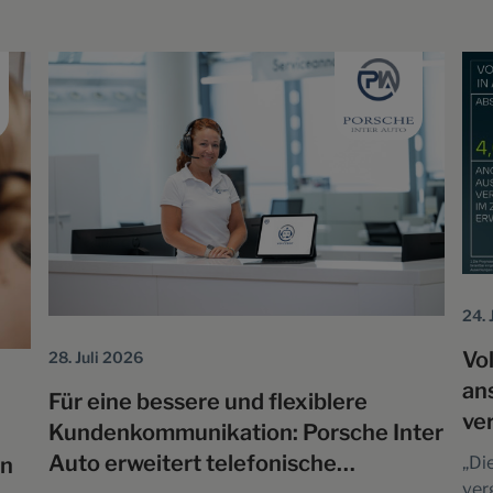
Produktion und erlaubt es dem Unternehmen,
tro
schnell auf sich ändernde Kundennachfrage zu
All
reagieren. Der Peaq stößt seit seiner
daf
Markteinführung im Juni auf großes Interesse;
Ele
bei
bis Ende Juli…
Fak
24. 
Vo
28. Juli 2026
an
Für eine bessere und flexiblere
ve
Kundenkommunikation: Porsche Inter
Ha
Auto erweitert telefonische
en
„Di
ver