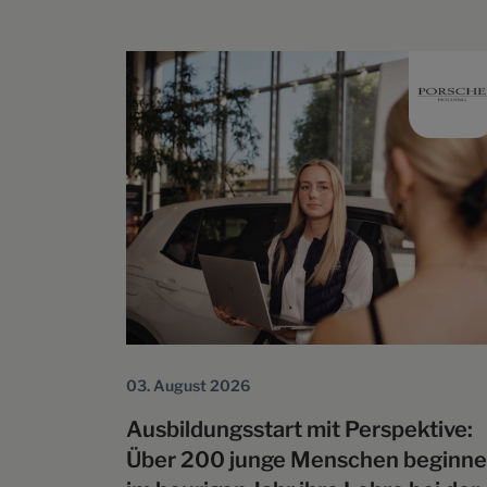
und können regulär über die CUPRA
Partnerbetriebe bestellt werden. Die ersten
Fahrzeuge mit verbautem „Design-Paket by
ABT“ werden voraussichtlich Mitte Oktober 
den ersten Händlern ausgestellt sein. Die
Fahrzeuge werden komplett im Werk…
03. August 2026
Ausbildungsstart mit Perspektive:
Über 200 junge Menschen beginn