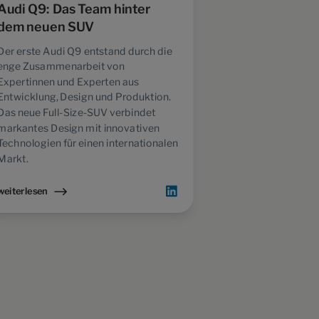
Audi Q9: Das Team hinter
Škoda Tour 2
dem neuen SUV
Österreich
Der erste Audi Q9 entstand durch die
Seit 1961 verbi
enge Zusammenarbeit von
Fans der Marke 
Expertinnen und Experten aus
Österreich trafe
Entwicklung, Design und Produktion.
auf aktuelle Mo
Das neue Full-Size-SUV verbindet
Teilnehmer aus 
markantes Design mit innovativen
eine lebendige T
Technologien für einen internationalen
Dänemark fortg
Markt.
weiterlesen
weiterlesen