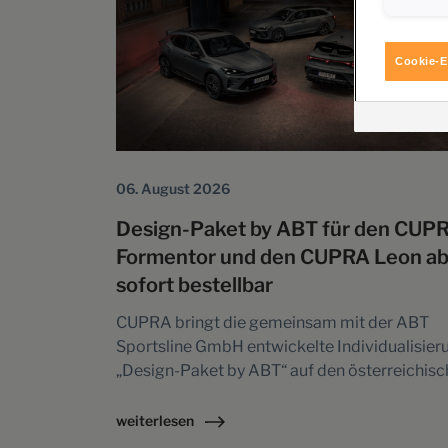
Sie entsche
Eine erteil
Informatio
Cookie-E
Richtlinie
06. August 2026
Design-Paket by ABT für den CUP
Formentor und den CUPRA Leon a
sofort bestellbar
CUPRA bringt die gemeinsam mit der ABT
Sportsline GmbH entwickelte Individualisier
„Design-Paket by ABT“ auf den österreichis
Markt. Seit dieser Woche sind die neuen
Versionen des CUPRA Formentor und des
weiterlesen
CUPRA Leon direkt im Konfigurator verfügb