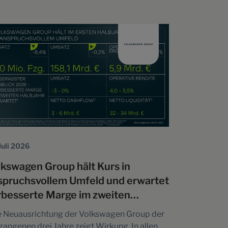
n fort: herausragende Effizienz, hohe
tagstauglichkeit und ein klares Verständnis
ür, was Kundinnen und Kunden von moderner
ktromobilität erwarten.“ Die wichtigsten
ten zum Audi A2…
Juli 2026
lkswagen Group hält Kurs in
spruchsvollem Umfeld und erwartet
rbesserte Marge im zweiten
lbjahr
e Neuausrichtung der Volkswagen Group der
gangenen drei Jahre zeigt Wirkung. In allen