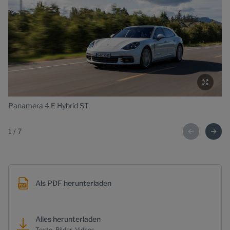
Panamera 4 E Hybrid ST
Pa
1
/
7
Als PDF herunterladen
Alles herunterladen
Texte, Bilder, Videos