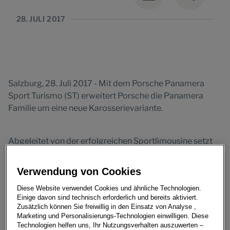
28. JULI 2017
Salzburg, 28. Juli 2017 - Mit dem Porsche Panamera
Sport Turismo (ST) erweitert Porsche die Panamera
Familie um eine neue Karosserievariante.
Abgeleitet von der erfolgreichen Sportlimousine setzt
der Panamera ST mit seinem unverwechselbaren
Design ein weiteres Statement im Luxussegment,
Verwendung von Cookies
gleichzeitig ist der bis zu 404 kW/550 PS starke Sport
Diese Website verwendet Cookies und ähnliche Technologien.
Turismo variabel wie kein anderer Vertreter seiner
Einige davon sind technisch erforderlich und bereits aktiviert.
Klasse.
Zusätzlich können Sie freiwillig in den Einsatz von Analyse ,
Marketing und Personalisierungs-Technologien einwilligen. Diese
Technologien helfen uns, Ihr Nutzungsverhalten auszuwerten –