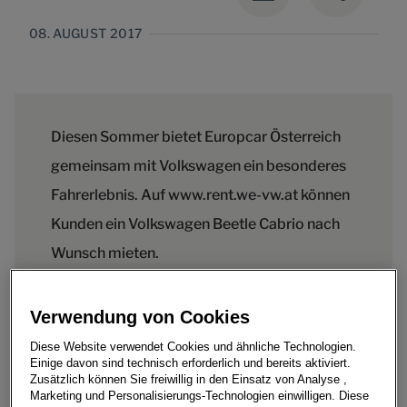
08. AUGUST 2017
Diesen Sommer bietet Europcar Österreich
gemeinsam mit Volkswagen ein besonderes
Fahrerlebnis. Auf www.rent.we-vw.at können
Kunden ein Volkswagen Beetle Cabrio nach
Wunsch mieten.
Verwendung von Cookies
Diese Website verwendet Cookies und ähnliche Technologien.
Diesen Sommer bietet Europcar Österreich gemeinsam
Einige davon sind technisch erforderlich und bereits aktiviert.
mit Volkswagen ein besonderes Fahrerlebnis. Auf
Zusätzlich können Sie freiwillig in den Einsatz von Analyse ,
www.rent.we-vw.at können Kunden ein Volkswagen
Marketing und Personalisierungs-Technologien einwilligen. Diese