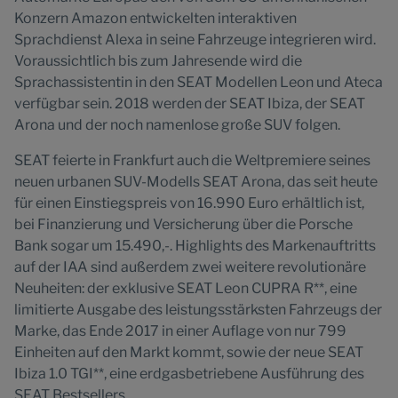
Konzern Amazon entwickelten interaktiven
Sprachdienst Alexa in seine Fahrzeuge integrieren wird.
Voraussichtlich bis zum Jahresende wird die
Sprachassistentin in den SEAT Modellen Leon und Ateca
verfügbar sein. 2018 werden der SEAT Ibiza, der SEAT
Arona und der noch namenlose große SUV folgen.
SEAT feierte in Frankfurt auch die Weltpremiere seines
neuen urbanen SUV-Modells SEAT Arona, das seit heute
für einen Einstiegspreis von 16.990 Euro erhältlich ist,
bei Finanzierung und Versicherung über die Porsche
Bank sogar um 15.490,-. Highlights des Markenauftritts
auf der IAA sind außerdem zwei weitere revolutionäre
Neuheiten: der exklusive SEAT Leon CUPRA R**, eine
limitierte Ausgabe des leistungsstärksten Fahrzeugs der
Marke, das Ende 2017 in einer Auflage von nur 799
Einheiten auf den Markt kommt, sowie der neue SEAT
Ibiza 1.0 TGI**, eine erdgasbetriebene Ausführung des
SEAT Bestsellers.