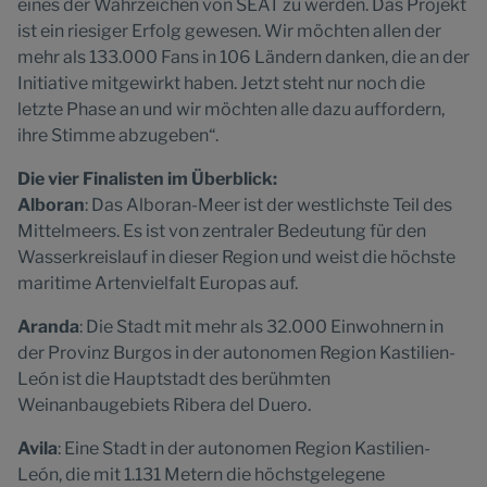
eines der Wahrzeichen von SEAT zu werden. Das Projekt
ist ein riesiger Erfolg gewesen. Wir möchten allen der
mehr als 133.000 Fans in 106 Ländern danken, die an der
Initiative mitgewirkt haben. Jetzt steht nur noch die
letzte Phase an und wir möchten alle dazu auffordern,
ihre Stimme abzugeben“.
Die vier Finalisten im Überblick:
Alboran
: Das Alboran-Meer ist der westlichste Teil des
Mittelmeers. Es ist von zentraler Bedeutung für den
Wasserkreislauf in dieser Region und weist die höchste
maritime Artenvielfalt Europas auf.
Aranda
: Die Stadt mit mehr als 32.000 Einwohnern in
der Provinz Burgos in der autonomen Region Kastilien-
León ist die Hauptstadt des berühmten
Weinanbaugebiets Ribera del Duero.
Avila
: Eine Stadt in der autonomen Region Kastilien-
León, die mit 1.131 Metern die höchstgelegene