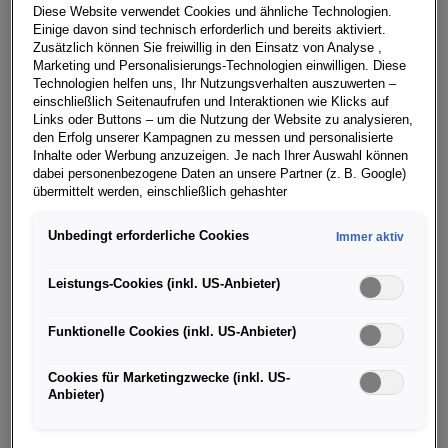
Diese Website verwendet Cookies und ähnliche Technologien.
spanischen Ortsnamen wird der neue SUV von SEAT
Einige davon sind technisch erforderlich und bereits aktiviert.
benannt werden, der 2018 auf den Markt kommen wird.
Zusätzlich können Sie freiwillig in den Einsatz von Analyse ,
Marketing und Personalisierungs-Technologien einwilligen. Diese
Diese Namen gab Luca de Meo, Vorstandsvorsitzender
Technologien helfen uns, Ihr Nutzungsverhalten auszuwerten –
der SEAT S.A., bei der SEAT Pressekonferenz auf der
einschließlich Seitenaufrufen und Interaktionen wie Klicks auf
Internationalen Automobil-Ausstellung (IAA) in
Links oder Buttons – um die Nutzung der Website zu analysieren,
den Erfolg unserer Kampagnen zu messen und personalisierte
Frankfurt am Main bekannt.
Inhalte oder Werbung anzuzeigen. Je nach Ihrer Auswahl können
dabei personenbezogene Daten an unsere Partner (z. B. Google)
Stimmabgabe übers Internet
übermittelt werden, einschließlich gehashter
Ab dem heutigen Tage bis zum 25. September kann
Kontaktinformationen, die Sie über Formulare bereitgestellt haben
jeder, der für seinen Namensfavoriten abstimmen
(z. B. E Mail Adresse oder Telefonnummer).
Unbedingt erforderliche Cookies
Immer aktiv
möchte, über die Webseite www.seat.com/seekingname
Für bestimmte Marketing und Leistungstechnologien nutzen wir
seine Stimme abgeben. Der Name, auf den die meisten
Dienste der Google Ireland Ltd., die personenbezogene Daten an
Leistungs-Cookies (inkl. US-Anbieter)
Stimmen entfallen, gewinnt.
die Google LLC in den USA weiterleiten kann. In den USA besteht
kein der EU gleichwertiges Datenschutzniveau; staatliche Zugriffe
Funktionelle Cookies (inkl. US-Anbieter)
und eingeschränkte Rechtsschutzmöglichkeiten können nicht
ausgeschlossen werden. Die Übermittlung erfolgt auf Grundlage
Damit biegt die Initiative #SEATseekingName auf die
von Standardvertragsklauseln der Europäischen Kommission.
Cookies für Marketingzwecke (inkl. US-
Zielgerade ein. Die vier Finalisten haben seit dem
Anbieter)
Wenn Sie über einen personalisierten Link auf unsere Website
heutigen Tag erfolgreich die vorletzte Phase des
gelangen und Marketing Technologien zulassen, können die dabei
Projekts absolviert, mit der SEAT einen Namen für
anfallenden Nutzungsdaten wie etwa Seitenaufrufe oder Klick