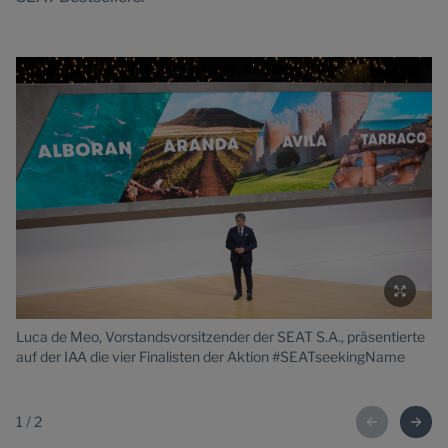
Luca de Meo, Vorstandsvorsitzender der SEAT S.A., präsentierte
Lu
auf der IAA die vier Finalisten der Aktion #SEATseekingName
au
1
/
2