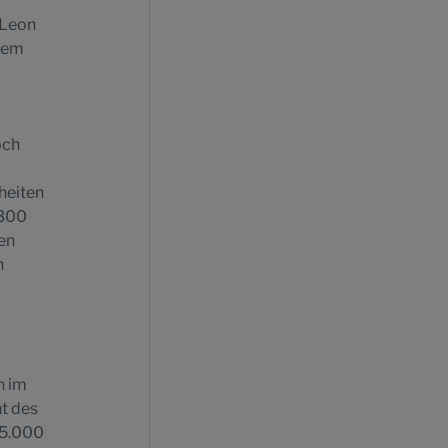
 Leon
esem
och
heiten
/300
len
n
n im
t des
 5.000