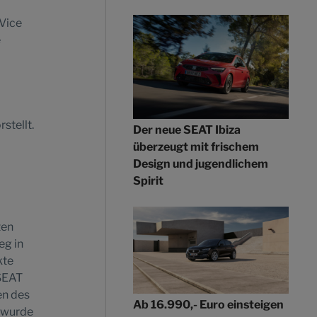
 Vice
e
stellt.
Der neue SEAT Ibiza
überzeugt mit frischem
Design und jugendlichem
Spirit
ten
eg in
kte
 SEAT
en des
Ab 16.990,- Euro einsteigen
t wurde