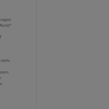
tragen
 World“
T
 stets
ksam,
r
on