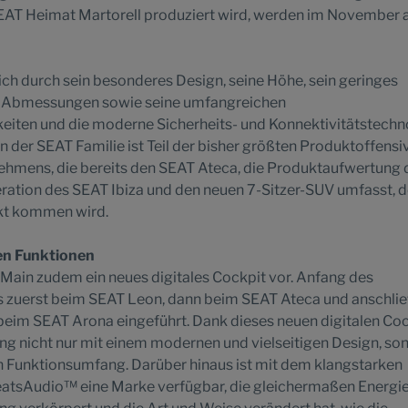
SEAT Heimat Martorell produziert wird, werden im November a
ch durch sein besonderes Design, seine Höhe, sein geringes
n Abmessungen sowie seine umfangreichen
eiten und die moderne Sicherheits- und Konnektivitätstechn
 der SEAT Familie ist Teil der bisher größten Produktoffensiv
ehmens, die bereits den SEAT Ateca, die Produktaufwertung 
ration des SEAT Ibiza und den neuen 7-Sitzer-SUV umfasst, d
rkt kommen wird.
uen Funktionen
m Main zudem ein neues digitales Cockpit vor. Anfang des
 zuerst beim SEAT Leon, dann beim SEAT Ateca und anschli
beim SEAT Arona eingeführt. Dank dieses neuen digitalen Co
ng nicht nur mit einem modernen und vielseitigen Design, so
n Funktionsumfang. Darüber hinaus ist mit dem klangstarken
sAudio™ eine Marke verfügbar, die gleichermaßen Energie