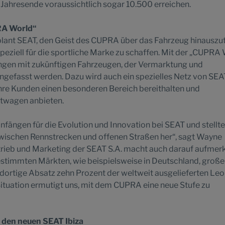
 Jahresende voraussichtlich sogar 10.500 erreichen.
RA World“
plant SEAT, den Geist des CUPRA über das Fahrzeug hinauszu
ziell für die sportliche Marke zu schaffen. Mit der „CUPRA
rungen mit zukünftigen Fahrzeugen, der Vermarktung und
efasst werden. Dazu wird auch ein spezielles Netz von SEA
ihre Kunden einen besonderen Bereich bereithalten und
rtwagen anbieten.
nfängen für die Evolution und Innovation bei SEAT und stellte
wischen Rennstrecken und offenen Straßen her“, sagt Wayne
rtrieb und Marketing der SEAT S.A. macht auch darauf aufmer
estimmten Märkten, wie beispielsweise in Deutschland, große
r dortige Absatz zehn Prozent der weltweit ausgelieferten Le
ituation ermutigt uns, mit dem CUPRA eine neue Stufe zu
 den neuen SEAT Ibiza