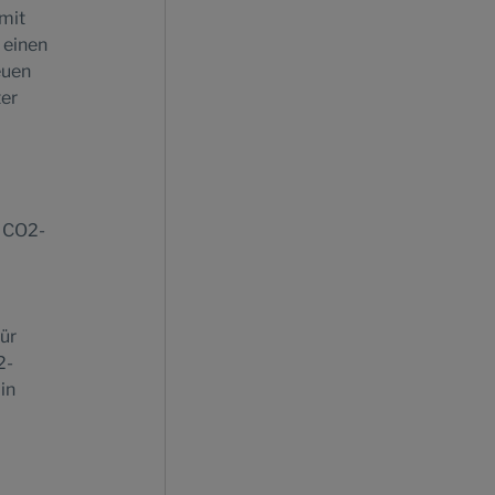
amit
 einen
euen
ter
n CO2-
für
2-
in