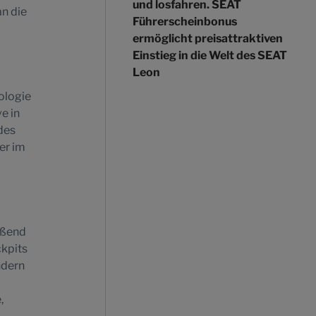
und losfahren. SEAT
n die
Führerscheinbonus
ermöglicht preisattraktiven
Einstieg in die Welt des SEAT
Leon
ologie
e in
des
er im
eßend
ckpits
ndern
,