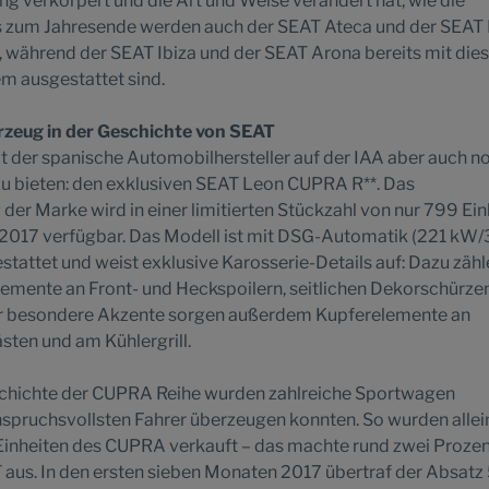
 verkörpert und die Art und Weise verändert hat, wie die
s zum Jahresende werden auch der SEAT Ateca und der SEAT
, während der SEAT Ibiza und der SEAT Arona bereits mit di
m ausgestattet sind.
rzeug in der Geschichte von SEAT
der spanische Automobilhersteller auf der IAA aber auch n
zu bieten: den exklusiven SEAT Leon CUPRA R**. Das
 der Marke wird in einer limitierten Stückzahl von nur 799 Ein
e 2017 verfügbar. Das Modell ist mit DSG-Automatik (221 kW
stattet und weist exklusive Karosserie-Details auf: Dazu zäh
lemente an Front- und Heckspoilern, seitlichen Dekorschürze
ür besondere Akzente sorgen außerdem Kupferelemente an
sten und am Kühlergrill.
eschichte der CUPRA Reihe wurden zahlreiche Sportwagen
anspruchsvollsten Fahrer überzeugen konnten. So wurden allei
Einheiten des CUPRA verkauft – das machte rund zwei Prozen
us. In den ersten sieben Monaten 2017 übertraf der Absatz