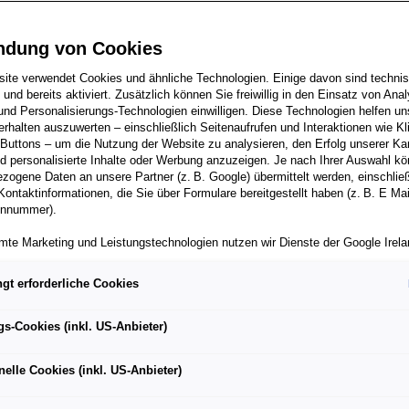
ndung von Cookies
ite verwendet Cookies und ähnliche Technologien. Einige davon sind techni
etet modernste Konnektivität
h und bereits aktiviert. Zusätzlich können Sie freiwillig in den Einsatz von Anal
und Personalisierungs-Technologien einwilligen. Diese Technologien helfen uns
drei neuen SEAT Modellen
rhalten auszuwerten – einschließlich Seitenaufrufen und Interaktionen wie Kl
 Buttons – um die Nutzung der Website zu analysieren, den Erfolg unserer 
 innovativen „CUPRA World“
 personalisierte Inhalte oder Werbung anzuzeigen. Je nach Ihrer Auswahl k
neuen digitalen Cockpits
zogene Daten an unsere Partner (z. B. Google) übermittelt werden, einschließ
Kontaktinformationen, die Sie über Formulare bereitgestellt haben (z. B. E Ma
onnummer).
mte Marketing und Leistungstechnologien nutzen wir Dienste der Google Irelan
zogene Daten an die Google LLC in den USA weiterleiten kann. In den USA b
obilhersteller in Europa den interaktiven Sprachassistenten 
ichwertiges Datenschutzniveau; staatliche Zugriffe und eingeschränkte
gt erforderliche Cookies
tzmöglichkeiten können nicht ausgeschlossen werden. Die Übermittlung erfol
euge integrieren. Dies gab das spanische Unternehmen im 
von Standardvertragsklauseln der Europäischen Kommission.
bil-Ausstellung (IAA) in Frankfurt am Main bekannt. Bis
gs-Cookies (inkl. US-Anbieter)
den Modellen SEAT Leon und SEAT Ateca verfügbar sein sowi
ber einen personalisierten Link auf unsere Website gelangen und Marketing 
können die dabei anfallenden Nutzungsdaten wie etwa Seitenaufrufe oder Klic
 Ibiza, SEAT Arona und dem neuen großen SUV.
nelle Cookies (inkl. US-Anbieter)
nen von dem Ihnen zugeordneten Händler bzw. im Falle eines Porsche Betrieb
ter Auto GmbH & Co KG eingesehen werden. Dies dient der personalisierten 
folgsmessung der jeweiligen Kampagne.