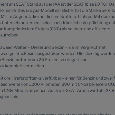
ment am SEAT Stand auf der IAA ist der SEAT Ibiza 1.0 TGI. D
ler ein drittes Erdgas-Modell ein. Bisher hat die Marke bereits
Mii im Angebot, die mit diesem Kraftstoff fahren. Mit dem n
das Unternehmen erneut seine nachdrückliche Verpflichtung un
n komprimiertem Erdgas (CNG) als saubere und effiziente
nzutreiben.
weier Welten – Diesel und Benzin –, da im Vergleich mit
weniger Stickoxid ausgestoßen werden. Gleichzeitig werde
u Benzinmotoren um 25 Prozent verringert und
zu komplett vermieden.
mit drei Kraftstofftanks verfügbar – einen für Benzin und zwei 
Reichweite von 1.200 Kilometer (390 mit CNG) bei einem CO
im CNG-Modus erreichen. Auch der SEAT Arona wird ab 2018 
gbar sein.