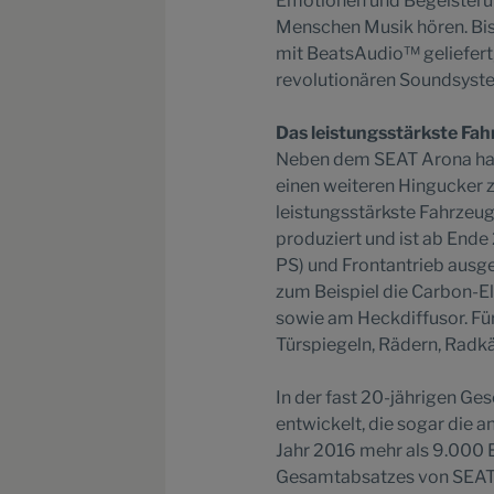
Emotionen und Begeisterung
Menschen Musik hören. Bi
mit BeatsAudio™ geliefert
revolutionären Soundsyste
Das leistungsstärkste Fah
Neben dem SEAT Arona hat 
einen weiteren Hingucker 
leistungsstärkste Fahrzeug
produziert und ist ab End
PS) und Frontantrieb ausge
zum Beispiel die Carbon-E
sowie am Heckdiffusor. F
Türspiegeln, Rädern, Radkä
In der fast 20-jährigen G
entwickelt, die sogar die 
Jahr 2016 mehr als 9.000 
Gesamtabsatzes von SEAT a