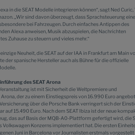
lexa in die SEAT Modelle integrieren können“, sagt Ned Curic,
mazon. „Wir sind davon überzeugt, dass Sprachsteuerung ein
insbesondere bei Fahrzeugen. Durch einfaches Antippen des
en Alexa anweisen, Musik abzuspielen, die Nachrichten
tes Zuhause zu steuern und vieles mehr.“
einzige Neuheit, die SEAT auf der IAA in Frankfurt am Main vor
 der spanische Hersteller auch als Bühne für die offizielle
odelle.
inführung des SEAT Arona
eranstaltung ist mit Sicherheit die Weltpremiere und
Arona, der zu einem Einstiegspreis von 16.990 Euro angebo
Versicherung über die Porsche Bank verringert sich der Einsti
ar auf 15.490 Euro. Nach dem SEAT Ibiza ist der neue kompa
eug, das auf Basis der MQB-A0-Plattform gefertigt wird, die
s Volkswagen Konzerns implementiert hat. Die ersten Einheit
enen Juni in Barcelona vor Journalisten erstmals vorgestell