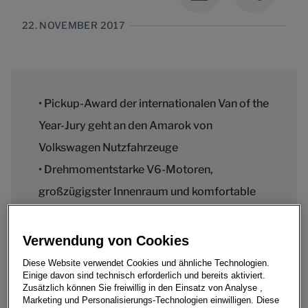
22. NOVEMBER 2017
• Pickup-Award der internationalen Van of the
Year-Jury geht an den Amarok von
Volkswagen Nutzfahrzeuge
• Drehmomentstarke V6-Motoren,
großzügigster Innenraum und komfortable
Sitze überzeugen
• Herausragend: Die Qualität des Amarok als
Verwendung von Cookies
Arbeitsgerät
Diese Website verwendet Cookies und ähnliche Technologien.
Einige davon sind technisch erforderlich und bereits aktiviert.
Zusätzlich können Sie freiwillig in den Einsatz von Analyse ,
Marketing und Personalisierungs-Technologien einwilligen. Diese