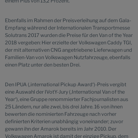
einem Plus von 13,2 Prozent.
Ebenfalls im Rahmen der Preisverleihung auf dem Gala-
Empfang während der Internationalen Transportmesse
Solutrans 2017 wurden die Preise für den Van of the Year
2018 vergeben: Hier erzielte der Volkswagen Caddy TGI,
der mit alternativen CNG angetriebene Lieferwagen und
Familien-Van von Volkswagen Nutzfahrzeuge, ebenfalls
einen Platz unter den besten Drei.
Den IPUA (‚international Pickup Award‘)-Preis vergibt
eine Auswahl der IVotY-Jury (‚International Van of the
Year‘), eine Gruppe renommierter Fachjournalisten aus
25 Ländern, nur alle zwei, bis drei Jahre. 16 von ihnen
bewerten die nominierten Fahrzeuge nach vorher
definierten Kriterien unabhängig voneinander; zuvor
gewann ihn der Amarok bereits im Jahr 2010. Der
Volkswagen Amarok ist damit der einzige Pickup, dem