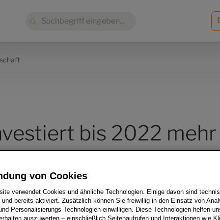
Suche:
schaft
nvestiert bis 2022 mehr
Milliarden Euro in
ndung von Cookies
ilität
ite verwendet Cookies und ähnliche Technologien. Einige davon sind techni
h und bereits aktiviert. Zusätzlich können Sie freiwillig in den Einsatz von Anal
und Personalisierungs-Technologien einwilligen. Diese Technologien helfen uns
rhalten auszuwerten – einschließlich Seitenaufrufen und Interaktionen wie Kl