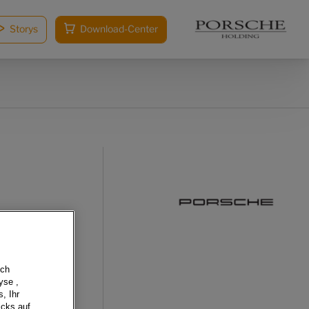
Storys
Download-Center
sch
yse ,
, Ihr
icks auf