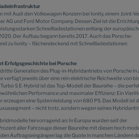
adeinfrastruktur
 mit Audi den Volkswagen Konzern bei Ionity, einem Joint-V
r AG und Ford Motor Company. Dessen Ziel ist die Errichtun
eistungsstarken Schnellladestationen entlang der europäisc
020. Der Aufbau begann bereits 2017. Auch das Porsche-
nd zu Ionity – flächendeckend mit Schnellladestationen
bt Erfolgsgeschichte bei Porsche
dritte Generation des Plug-in-Hybridantriebs von Porsche in 
ie verfügt jeweils über eine rein elektrische Reichweite von bi
urbo S E-Hybrid ist das Top-Modell der Baureihe – die perfe
wöhnlichen Performance und maximaler Effizienz: Ein Vierlit
r erzeugen eine Systemleistung von 680 PS. Das Modell ist 
uxussegment – nicht trotz, sondern wegen seines Hybridantri
ridmodelle hervorragend an: In Europa wurden seit der
rozent aller Fahrzeuge dieser Baureihe mit diesen hoch mod
i den Auftragseingängen lag die Quote in manchen Ländern de