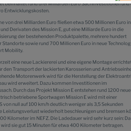
 beinhaltet rund drei Milliarden Euro Sachinvestitionen und
uro Entwicklungskosten.
 von drei Milliarden Euro fließen etwa 500 Millionen Euro in
nd Derivaten des Mission E, gut eine Milliarde Euro in die
disierung der bestehenden Produktpalette, mehrere hundert
r Standorte sowie rund 700 Millionen Euro in neue Technolog
t Mobility.
zeit eine neue Lackiererei und eine eigene Montage errichte
r den Transport der lackierten Karosserien und Antriebseinhe
hende Motorenwerk wird für die Herstellung der Elektroantr
bau wird erweitert. Dazu kommen Investitionen im
ach. Durch das Projekt Mission E entstehen rund 1200 neue
ektrisch betriebene Sportwagen Mission E wird mit einer
 von null auf 100 km/h deutlich weniger als 3,5 Sekunden
ne Leistungsverlust wiederholt beschleunigen und bremsen k
500 Kilometer im NEFZ. Die Ladedauer wird sehr kurz sein: D
ird sie gut 15 Minuten für etwa 400 Kilometer betragen.