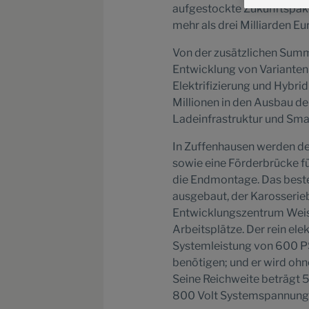
aufgestockte Zukunftspaket
mehr als drei Milliarden E
Von der zusätzlichen Summe
Entwicklung von Varianten u
Elektrifizierung und Hybri
Millionen in den Ausbau de
Ladeinfrastruktur und Smar
In Zuffenhausen werden der
sowie eine Förderbrücke fü
die Endmontage. Das beste
ausgebaut, der Karosserie
Entwicklungszentrum Weiss
Arbeitsplätze. Der rein el
Systemleistung von 600 PS
benötigen; und er wird oh
Seine Reichweite beträgt 
800 Volt Systemspannung w