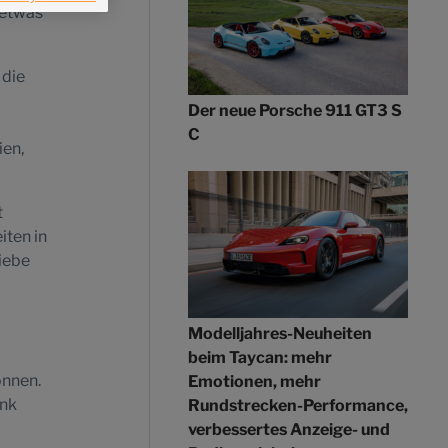
 etwas
 die
Der neue Porsche 911 GT3 S
C
ien,
t
iten in
iebe
Modelljahres-Neuheiten
beim Taycan: mehr
önnen.
Emotionen, mehr
ank
Rundstrecken-Performance,
verbessertes Anzeige- und