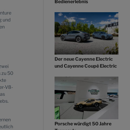
Bedienerlebnis
enture
g und
hen
Der neue Cayenne Electric
und Cayenne Coupé Electric
zwei
s zu 50
kte
er-V8-
das
ebs.
ernen
Porsche würdigt 50 Jahre
utlich