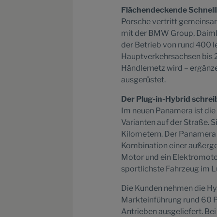
Flächendeckende Schnelll
Porsche vertritt gemeinsam
mit der BMW Group, Daimle
der Betrieb von rund 400 l
Hauptverkehrsachsen bis 2
Händlernetz wird – ergänze
ausgerüstet.
Der Plug-in-Hybrid schrei
Im neuen Panamera ist die 
Varianten auf der Straße. S
Kilometern. Der Panamera T
Kombination einer außerge
Motor und ein Elektromoto
sportlichste Fahrzeug im L
Die Kunden nehmen die Hyb
Markteinführung rund 60 P
Antrieben ausgeliefert. Be