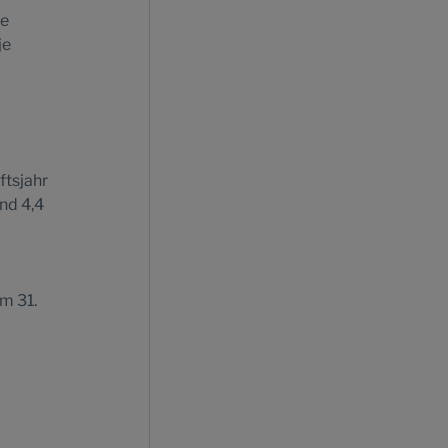
ie
je
ftsjahr
nd 4,4
um 31.