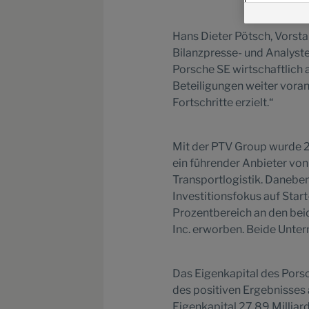
Hans Dieter Pötsch, Vorsta
Bilanzpresse- und Analyst
Porsche SE wirtschaftlich 
Beteiligungen weiter vora
Fortschritte erzielt.“
Mit der PTV Group wurde 
ein führender Anbieter vo
Transportlogistik. Danebe
Investitionsfokus auf Start
Prozentbereich an den be
Inc. erworben. Beide Unter
Das Eigenkapital des Pors
des positiven Ergebnisses a
Eigenkapital 27,89 Milliar