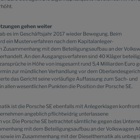
rhöht.
etzungen gehen weiter
e gab es im Geschäftsjahr 2017 wieder Bewegung. Beim
ird ein Musterverfahren nach dem Kapitalanleger-
m Zusammenhang mit dem Beteiligungsaufbau an der Volks
rhandelt. An den Ausgangsverfahren sind 40 Kläger beteiligt
ansprüche in Höhe von insgesamt rund 5,4 Milliarden Euro g
ermin zur mündlichen Verhandlung vor dem Oberlandesgerich
erte das Gericht seine vorläufige Auffassung zum Sach- und
in allen wesentlichen Punkten die Position der Porsche SE.
atik ist die Porsche SE ebenfalls mit Anlegerklagen konfronti
ernehmen angeblich pflichtwidrig unterlassene
 vor. Die Porsche SE betrachtet sämtliche gegen das Unter
menhang mit dem Beteiligungsaufbau an der Volkswagen AG
 sowie im Zusammenhang mit der Dieselthematik als unbegr