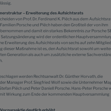
lässig.
erstruktur – Erweiterung des Aufsichtsrats
eiden von Prof. Dr. Ferdinand K. Piëch aus dem Aufsichtsrat
e Familien Porsche und Piëch haben den Großteil der von ihm
bernommen und damit ein starkes Bekenntnis zur Porsche S
 Satzungsänderung wird der ordentlichen Hauptversammlu
eine Erweiterung des Aufsichtsrats von sechs auf zehn Mitglie
ng dieser Maßnahme ist es, den Aufsichtsrat sowohl um weite
rten Generation als auch um zusätzliche externe Sachverstän
h.
schlagen werden Rechtsanwalt Dr. Günther Horvath, die
der Manager Prof. Siegfried Wolf sowie die Unternehmer Ma
 Stefan Piëch und Peter Daniell Porsche. Hans-Peter Porsche 
t mit Wirkung zum Ende der kommenden Hauptversammlung
e Vorzugsaktie deutlich erhöht