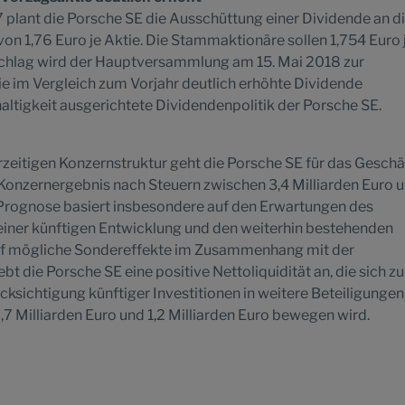
 plant die Porsche SE die Ausschüttung einer Dividende an d
on 1,76 Euro je Aktie. Die Stammaktionäre sollen 1,754 Euro 
rschlag wird der Hauptversammlung am 15. Mai 2018 zur
e im Vergleich zum Vorjahr deutlich erhöhte Dividende
haltigkeit ausgerichtete Dividendenpolitik der Porsche SE.
rzeitigen Konzernstruktur geht die Porsche SE für das Geschä
Konzernergebnis nach Steuern zwischen 3,4 Milliarden Euro u
e Prognose basiert insbesondere auf den Erwartungen des
iner künftigen Entwicklung und den weiterhin bestehenden
auf mögliche Sondereffekte im Zusammenhang mit der
t die Porsche SE eine positive Nettoliquidität an, die sich z
sichtigung künftiger Investitionen in weitere Beteiligungen
,7 Milliarden Euro und 1,2 Milliarden Euro bewegen wird.