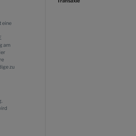
Transaxle
 eine
E
ng am
der
re
dige zu
g.
wird