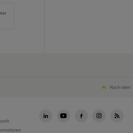
ter
Nach oben
rofil
formationen