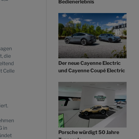
Bedienerlebnis
wagen
, die
Der neue Cayenne Electric
eltend
und Cayenne Coupé Electric
t Celle
ert.
nehmen
 in
Porsche würdigt 50 Jahre
ündet