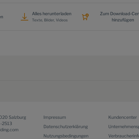
Alles herunterladen
Zum Download-Cen
en
hinzufügen
Texte, Bilder, Videos
5020 Salzburg
Impressum
Kundencenter
1-2513
Datenschutzerklärung
Unternehmensp
lding.com
Nutzungsbedingungen
Verbraucherin