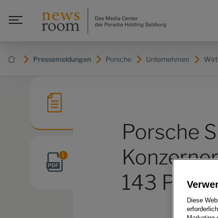
Pressemeldungen
Porsche
Unternehmen
Wirt
Porsche S
Konzerner
1
143 Proze
Verwe
Diese Webs
erforderlic