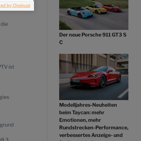
 die
Der neue Porsche 911 GT3 S
C
TV ist
gies
Modelljahres-Neuheiten
beim Taycan: mehr
Emotionen, mehr
fgrund
Rundstrecken-Performance,
verbessertes Anzeige- und
98,3