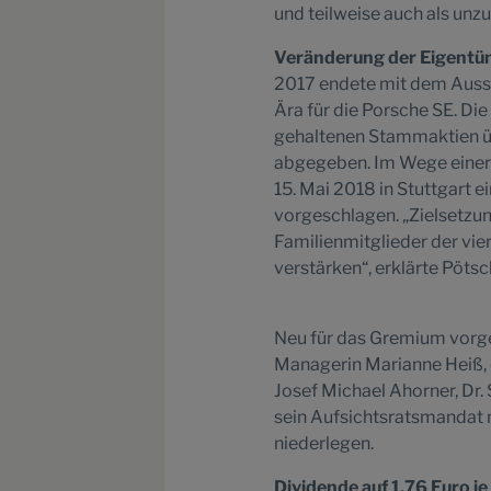
und teilweise auch als unzu
Veränderung der Eigentüm
2017 endete mit dem Aussch
Ära für die Porsche SE. Di
gehaltenen Stammaktien ü
abgegeben. Im Wege einer
15. Mai 2018 in Stuttgart 
vorgeschlagen. „Zielsetzu
Familienmitglieder der vie
verstärken“, erklärte Pötsc
Neu für das Gremium vorge
Managerin Marianne Heiß, 
Josef Michael Ahorner, Dr.
sein Aufsichtsratsmanda
niederlegen.
Dividende auf 1,76 Euro j