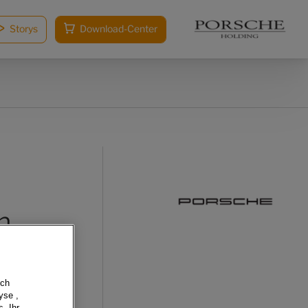
Storys
Download-Center
m
sch
yse ,