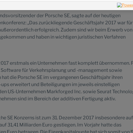
ndsvorsitzender der Porsche SE, sagte auf der heutigen
enkonferenz: „Das zurückliegende Geschäftsjahr 2017 war für
außerordentlich erfolgreich. Zudem sind wir beim Erwerb von
ngekommen und haben in wichtigen juristischen Verfahren
2017 erstmals ein Unternehmen fast komplett übernommen. P
n Software für Verkehrsplanung und -management sowie
n hat die Porsche SE im vergangenen Geschäftsjahr ihren
-ups erweitert und Beteiligungen im jeweils einstelligen
iden US-Unternehmen Markforged Inc. sowie Seurat Technolo
nehmen sind im Bereich der additiven Fertigung aktiv.
che SE Konzerns ist zum 31. Dezember 2017 insbesondere au
uf 31,41 Milliarden Euro gestiegen. Im Vorjahr hatte das
den Euro betragen. Die Eigenkapitalquote hat sich somit von 