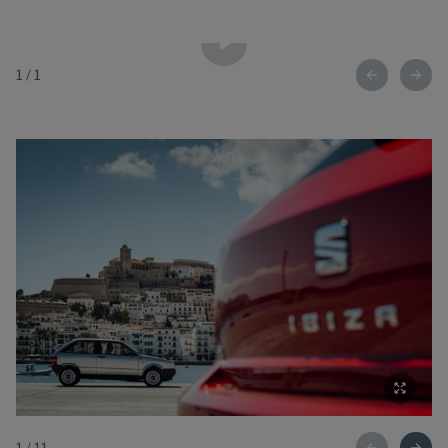
1
/
1
1
/
11