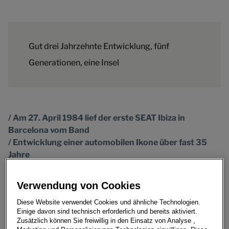
Gut drei Jahrzehnte Entwicklung, fünf
Generationen, eine Insel
/ Am 27. April 1984 lief der erste SEAT Ibiza in
Barcelona vom Band
/ Entwicklung einer automobilen Ikone über fast 35
Jahre
/ Der erste Ibiza trifft auf der Insel Ibiza auf die neueste
Generation
Verwendung von Cookies
Diese Website verwendet Cookies und ähnliche Technologien.
Was für ein Anblick: Die erste und die neueste
Einige davon sind technisch erforderlich und bereits aktiviert.
Zusätzlich können Sie freiwillig in den Einsatz von Analyse ,
Generation des SEAT Ibiza fahren zusammen über die