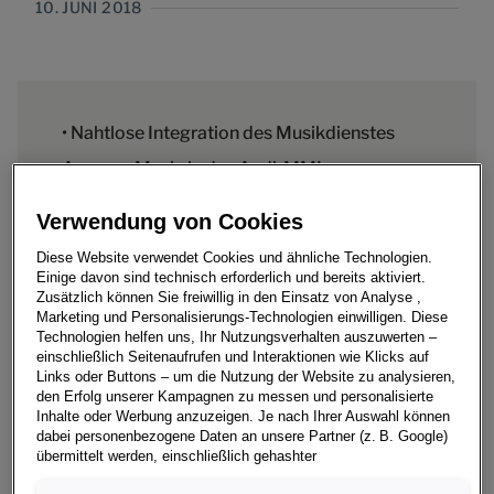
10. JUNI 2018
• Nahtlose Integration des Musikdienstes
Amazon Music in das Audi-MMI
• Mit Info-Service von Audi connect zur
Verwendung von Cookies
Fußball-WM 2018 immer am Ball
Diese Website verwendet Cookies und ähnliche Technologien.
Einige davon sind technisch erforderlich und bereits aktiviert.
Zusätzlich können Sie freiwillig in den Einsatz von Analyse ,
Marketing und Personalisierungs-Technologien einwilligen. Diese
Technologien helfen uns, Ihr Nutzungsverhalten auszuwerten –
Audi-Fahrer hören ihre Lieblingsinterpreten im Auto
einschließlich Seitenaufrufen und Interaktionen wie Klicks auf
Links oder Buttons – um die Nutzung der Website zu analysieren,
jetzt auch über Amazon Music. Der Streaming-Dienst
den Erfolg unserer Kampagnen zu messen und personalisierte
ist neuer Bestandteil der Audi connect-Services.
Inhalte oder Werbung anzuzeigen. Je nach Ihrer Auswahl können
Damit treibt Audi die Digitalisierung seiner Autos
dabei personenbezogene Daten an unsere Partner (z. B. Google)
übermittelt werden, einschließlich gehashter
weiter voran und stellt das Nutzererlebnis in den
Kontaktinformationen, die Sie über Formulare bereitgestellt haben
Mittelpunkt. Außerdem bietet Audi connect den