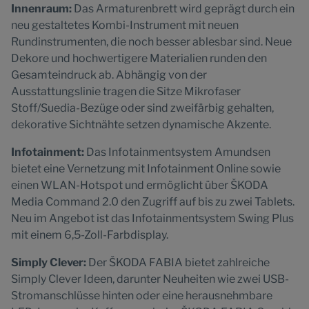
Innenraum:
Das Armaturenbrett wird geprägt durch ein
neu gestaltetes Kombi-Instrument mit neuen
Rundinstrumenten, die noch besser ablesbar sind. Neue
Dekore und hochwertigere Materialien runden den
Gesamteindruck ab. Abhängig von der
Ausstattungslinie tragen die Sitze Mikrofaser
Stoff/Suedia-Bezüge oder sind zweifärbig gehalten,
dekorative Sichtnähte setzen dynamische Akzente.
Infotainment:
Das Infotainmentsystem Amundsen
bietet eine Vernetzung mit Infotainment Online sowie
einen WLAN-Hotspot und ermöglicht über ŠKODA
Media Command 2.0 den Zugriff auf bis zu zwei Tablets.
Neu im Angebot ist das Infotainmentsystem Swing Plus
mit einem 6,5-Zoll-Farbdisplay.
Simply Clever:
Der ŠKODA FABIA bietet zahlreiche
Simply Clever Ideen, darunter Neuheiten wie zwei USB-
Stromanschlüsse hinten oder eine herausnehmbare