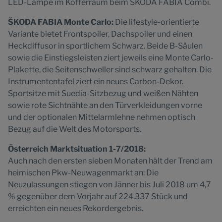
LED-Lampe im Kofferraum beim ŠKODA FABIA Combi.
ŠKODA FABIA Monte Carlo:
Die lifestyle-orientierte
Variante bietet Frontspoiler, Dachspoiler und einen
Heckdiffusor in sportlichem Schwarz. Beide B-Säulen
sowie die Einstiegsleisten ziert jeweils eine Monte Carlo-
Plakette, die Seitenschweller sind schwarz gehalten. Die
Instrumententafel ziert ein neues Carbon-Dekor.
Sportsitze mit Suedia-Sitzbezug und weißen Nähten
sowie rote Sichtnähte an den Türverkleidungen vorne
und der optionalen Mittelarmlehne nehmen optisch
Bezug auf die Welt des Motorsports.
Österreich Marktsituation 1-7/2018:
Auch nach den ersten sieben Monaten hält der Trend am
heimischen Pkw-Neuwagenmarkt an: Die
Neuzulassungen stiegen von Jänner bis Juli 2018 um 4,7
% gegenüber dem Vorjahr auf 224.337 Stück und
erreichten ein neues Rekordergebnis.