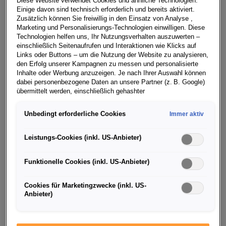
Diese Website verwendet Cookies und ähnliche Technologien.
Scheinwerfer vorne und hinten sowie für die Kurzheck-
Einige davon sind technisch erforderlich und bereits aktiviert.
Zusätzlich können Sie freiwillig in den Einsatz von Analyse ,
Variante 18 Zoll-Leichtmetallräder erhältlich. Darüber
Marketing und Personalisierungs-Technologien einwilligen. Diese
hinaus ergänzt ŠKODA die Palette an Assistenz-
Technologien helfen uns, Ihr Nutzungsverhalten auszuwerten –
Systemen und Simply Clever Ideen. Zur Wahl stehen
einschließlich Seitenaufrufen und Interaktionen wie Klicks auf
Links oder Buttons – um die Nutzung der Website zu analysieren,
drei Triebwerke mit einer Leistungsspanne von 55 kW
den Erfolg unserer Kampagnen zu messen und personalisierte
(75 PS) bis 81 kW (110 PS). Der 1,0 MPI mit 44 kW (60
Inhalte oder Werbung anzuzeigen. Je nach Ihrer Auswahl können
PS) wird im Laufe des Jahres eingeführt. Die beiden
dabei personenbezogene Daten an unsere Partner (z. B. Google)
übermittelt werden, einschließlich gehashter
TSI-Motoren sind ab sofort mit Ottopartikelfilter
Kontaktinformationen, die Sie über Formulare bereitgestellt haben
ausgerüstet.
(z. B. E Mail Adresse oder Telefonnummer).
Unbedingt erforderliche Cookies
Immer aktiv
Die Highlights des umfangreich überarbeiteten
Für bestimmte Marketing und Leistungstechnologien nutzen wir
Dienste der Google Ireland Ltd., die personenbezogene Daten an
Leistungs-Cookies (inkl. US-Anbieter)
ŠKODA FABIA im Überblick:
die Google LLC in den USA weiterleiten kann. In den USA besteht
kein der EU gleichwertiges Datenschutzniveau; staatliche Zugriffe
Design:
Front, Kühlergrill und Heckpartie sind
Funktionelle Cookies (inkl. US-Anbieter)
und eingeschränkte Rechtsschutzmöglichkeiten können nicht
dynamischer und markanter gestaltet, die neue Palette
ausgeschlossen werden. Die Übermittlung erfolgt auf Grundlage
von Standardvertragsklauseln der Europäischen Kommission.
an Leichtmetallrädern reicht erstmals bis zu einer Größe
Cookies für Marketingzwecke (inkl. US-
Anbieter)
von 18 Zoll beim Kurzheck-Modell. Mit dem Colour
Wenn Sie über einen personalisierten Link auf unsere Website
Concept können Kunden das Dach mit A-Säulen,
gelangen und Marketing Technologien zulassen, können die dabei
anfallenden Nutzungsdaten wie etwa Seitenaufrufe oder Klick
Außenspiegel und Leichtmetallrädern in den