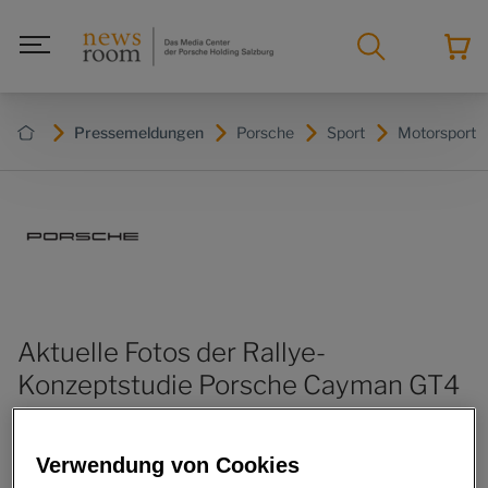
Pressemeldungen
Porsche
Sport
Motorsport
Aktuelle Fotos der Rallye-
Konzeptstudie Porsche Cayman GT4
Clubsport
Verwendung von Cookies