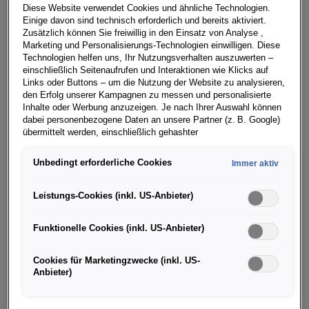
Diese Website verwendet Cookies und ähnliche Technologien.
Einige davon sind technisch erforderlich und bereits aktiviert.
16. AUGUST 2018
Zusätzlich können Sie freiwillig in den Einsatz von Analyse ,
Marketing und Personalisierungs-Technologien einwilligen. Diese
Technologien helfen uns, Ihr Nutzungsverhalten auszuwerten –
einschließlich Seitenaufrufen und Interaktionen wie Klicks auf
Links oder Buttons – um die Nutzung der Website zu analysieren,
den Erfolg unserer Kampagnen zu messen und personalisierte
Vorausfahrzeug bei der ADAC Rallye
Inhalte oder Werbung anzuzeigen. Je nach Ihrer Auswahl können
dabei personenbezogene Daten an unsere Partner (z. B. Google)
Deutschland
übermittelt werden, einschließlich gehashter
Kontaktinformationen, die Sie über Formulare bereitgestellt haben
(z. B. E Mail Adresse oder Telefonnummer).
Unbedingt erforderliche Cookies
Immer aktiv
Für bestimmte Marketing und Leistungstechnologien nutzen wir
Dienste der Google Ireland Ltd., die personenbezogene Daten an
Leistungs-Cookies (inkl. US-Anbieter)
die Google LLC in den USA weiterleiten kann. In den USA besteht
kein der EU gleichwertiges Datenschutzniveau; staatliche Zugriffe
Funktionelle Cookies (inkl. US-Anbieter)
und eingeschränkte Rechtsschutzmöglichkeiten können nicht
ausgeschlossen werden. Die Übermittlung erfolgt auf Grundlage
von Standardvertragsklauseln der Europäischen Kommission.
Cookies für Marketingzwecke (inkl. US-
Anbieter)
Wenn Sie über einen personalisierten Link auf unsere Website
gelangen und Marketing Technologien zulassen, können die dabei
anfallenden Nutzungsdaten wie etwa Seitenaufrufe oder Klick