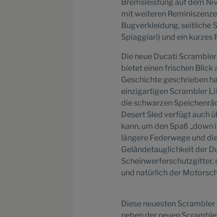
Bremsleistung auf dem Niv
mit weiteren Reminiszenzen
Bugverkleidung, seitliche
Spiaggiari) und ein kurzes
Die neue Ducati Scrambler
bietet einen frischen Blick
Geschichte geschrieben hab
einzigartigen Scrambler Li
die schwarzen Speichenräde
Desert Sled verfügt auch 
kann, um den Spaß „down in
längere Federwege und di
Geländetauglichkeit der D
Scheinwerferschutzgitter, 
und natürlich der Motorsch
Diese neuesten Scrambler V
neben der neuen Scrambler 