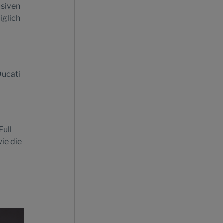
usiven
iglich
Ducati
Full
ie die