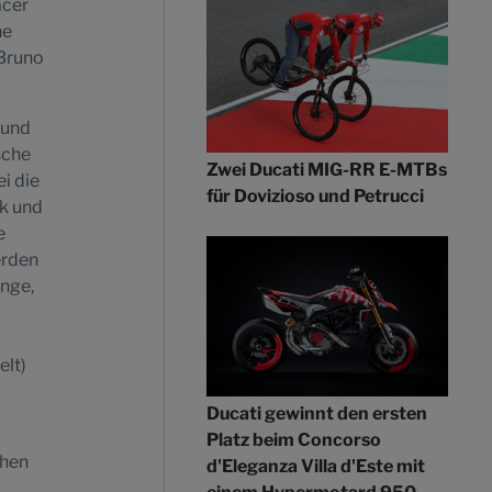
acer
ne
 Bruno
 und
sche
Zwei Ducati MIG-RR E-MTBs
i die
für Dovizioso und Petrucci
nk und
e
erden
inge,
elt)
Ducati gewinnt den ersten
Platz beim Concorso
ehen
d'Eleganza Villa d'Este mit