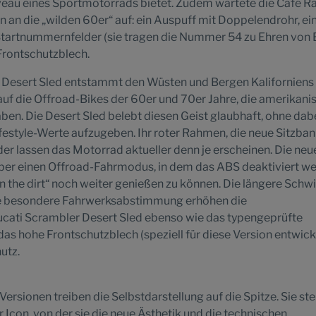
eau eines Sportmotorrads bietet. Zudem wartete die Café R
 an die „wilden 60er“ auf: ein Auspuff mit Doppelendrohr, ei
 Startnummernfelder (sie tragen die Nummer 54 zu Ehren von
 Frontschutzblech.
 Desert Sled entstammt den Wüsten und Bergen Kaliforniens
 auf die Offroad-Bikes der 60er und 70er Jahre, die amerikani
en. Die Desert Sled belebt diesen Geist glaubhaft, ohne dabe
festyle-Werte aufzugeben. Ihr roter Rahmen, die neue Sitzba
r lassen das Motorrad aktueller denn je erscheinen. Die neu
über einen Offroad-Fahrmodus, in dem das ABS deaktiviert w
 the dirt“ noch weiter genießen zu können. Die längere Schw
e besondere Fahrwerksabstimmung erhöhen die
ucati Scrambler Desert Sled ebenso wie das typengeprüfte
das hohe Frontschutzblech (speziell für diese Version entwick
utz.
ersionen treiben die Selbstdarstellung auf die Spitze. Sie st
Icon, von der sie die neue Ästhetik und die technischen