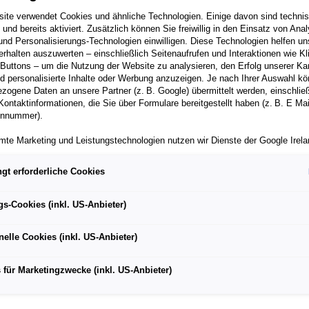
ite verwendet Cookies und ähnliche Technologien. Einige davon sind techni
h und bereits aktiviert. Zusätzlich können Sie freiwillig in den Einsatz von Anal
und Personalisierungs-Technologien einwilligen. Diese Technologien helfen uns
rhalten auszuwerten – einschließlich Seitenaufrufen und Interaktionen wie Kl
 Buttons – um die Nutzung der Website zu analysieren, den Erfolg unserer 
 personalisierte Inhalte oder Werbung anzuzeigen. Je nach Ihrer Auswahl k
zogene Daten an unsere Partner (z. B. Google) übermittelt werden, einschließ
 Modelle – Full Trottle, Café Racer und Desert Sled
Kontaktinformationen, die Sie über Formulare bereitgestellt haben (z. B. E Ma
onnummer).
Köln vorgestellt
mte Marketing und Leistungstechnologien nutzen wir Dienste der Google Irelan
rhält ersten Blick auf die neuen Modelle
zogene Daten an die Google LLC in den USA weiterleiten kann. In den USA b
ichwertiges Datenschutzniveau; staatliche Zugriffe und eingeschränkte
gt erforderliche Cookies
tzmöglichkeiten können nicht ausgeschlossen werden. Die Übermittlung erfol
von Standardvertragsklauseln der Europäischen Kommission.
gs-Cookies (inkl. US-Anbieter)
ber einen personalisierten Link auf unsere Website gelangen und Marketing 
rven-ABS hebt das Sicherheitsniveau aller Modell weiter
können die dabei anfallenden Nutzungsdaten wie etwa Seitenaufrufe oder Klic
nelle Cookies (inkl. US-Anbieter)
nen von dem Ihnen zugeordneten Händler bzw. im Falle eines Porsche Betrieb
lution geht weiter und das „Land of Joy“ wurde um drei Scr
ter Auto GmbH & Co KG eingesehen werden. Dies dient der personalisierten 
folgsmessung der jeweiligen Kampagne.
er INTERMOT 2018 (Internationale Motorrad-, Roller-und E-Bi
 für Marketingzwecke (inkl. US-Anbieter)
ktober in Köln stattfindet, wurden alle drei neuen Scrambler
iden jederzeit frei, ob Sie in den Einsatz der genannten Technologien einwill
afé Racer und Desert Sled, der Weltöffentlichkeit präsentiert.
te Einwilligung können Sie jederzeit mit Wirkung für die Zukunft widerrufen. We