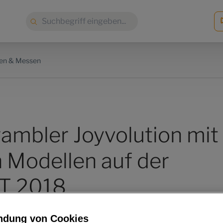
Suche:
nen & Messen
rambler Joyvolution mit
n Modellen auf der
T 2018
ndung von Cookies