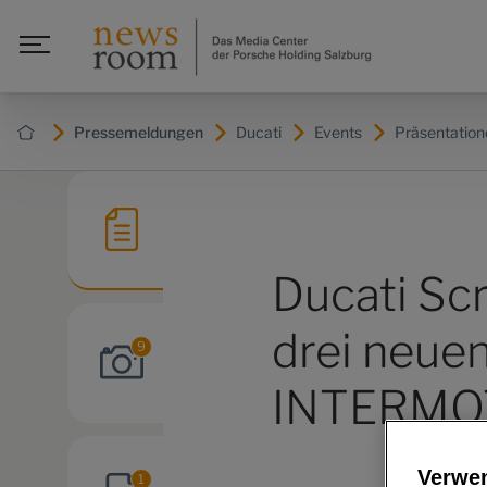
Pressemeldungen
Ducati
Events
Präsentatio
Ducati Sc
drei neue
9
INTERMO
Verwe
1