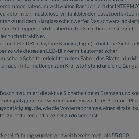
ernommen haben, im weltweiten Rampenlicht der INTERMO
neu geformten, muskulöseren Tankblenden passt perfekt zum
entanks und dem Klarglassscheinwerfer. Das schwarz lackiert
ten Kühlrippen und die überfrästen Speichen der Gussräder
er noch attraktiver.
er mit LED-DRL (Daytime Running Light) erhöht die Sichtbark
benso wie die neuen LED-Blinker mit automatischer
mischere Schalter erleichtern dem Fahrer das Blättern im M
nun auch Informationen zum Kraftstoffstand und eine Ganga
osch maximiert die aktive Sicherheit beim Bremsen und so
e Fahrspaß genossen werden kann. Ein weiteres Komfort-Plus 
gsbetätigung, die, wie die Vorderradbremse, einen einstellb
ter zu bedienen und präziser zu dosieren ist.
arkeneinführung wurden weltweit bereits mehr als 55.000