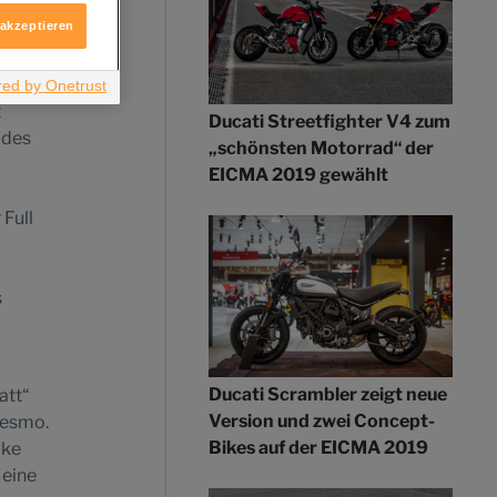
ologie
 akzeptieren
, das
t
Ducati Streetfighter V4 zum
 des
„schönsten Motorrad“ der
EICMA 2019 gewählt
Full
s
Ducati Scrambler zeigt neue
att“
Version und zwei Concept-
Desmo.
Bikes auf der EICMA 2019
ike
 eine