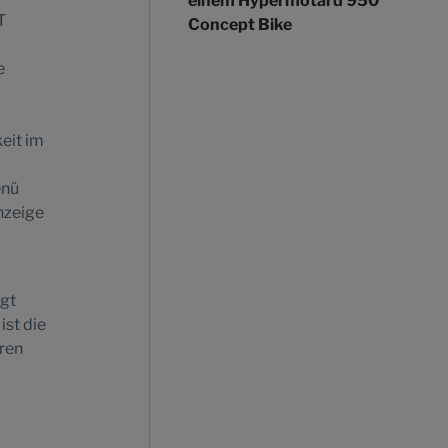
einem Hypermotard 950
T
Concept Bike
e
eit im
enü
nzeige
rgt
ist die
aren