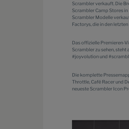
Scrambler verkauft. Die Br
Scrambler Camp Stores in 
Scrambler Modelle verkauf
Factorys, die in den letzte
Das offizielle Premieren-V
Scrambler zu sehen, steht 
#joyvolution und #scramble
Die komplette Pressemappe
Throttle, Café Racer und D
neueste Scrambler Icon P