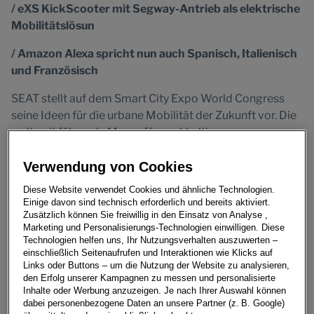
/ eXS KickScooter mit Segway-Antrieb als elektrische
Mobilitätslösun
/ Amazon Alexa spricht nun auch Spanisch, Italienisch
und Französisch
SEAT stellt auf dem Smart City Expo World Congress
seine Ideen für die urbane Mobilität der Zukunft vor. Die
weltweit führende Messe für nachhaltige
Stadtentwicklung findet noch bis 15.November in
Barcelona statt. Auf dem Messestand von SEAT können
Verwendung von Cookies
Besucher die zukunftsweisenden Ideen des SEAT
Diese Website verwendet Cookies und ähnliche Technologien.
Metropolis:Lab live erleben. Dazu gehören auch zwei
Einige davon sind technisch erforderlich und bereits aktiviert.
Projekte für Fahrgemeinschaften und Bus on Demand,
Zusätzlich können Sie freiwillig in den Einsatz von Analyse ,
Marketing und Personalisierungs-Technologien einwilligen. Diese
die XMOBA nächstes Jahr in einem Pilotversuch testen
Technologien helfen uns, Ihr Nutzungsverhalten auszuwerten –
wird.
einschließlich Seitenaufrufen und Interaktionen wie Klicks auf
Links oder Buttons – um die Nutzung der Website zu analysieren,
Zudem präsentiert SEAT die Weiterentwicklung des nun
den Erfolg unserer Kampagnen zu messen und personalisierte
Inhalte oder Werbung anzuzeigen. Je nach Ihrer Auswahl können
mit 5G-Mobilfunktechnologie ausgestatteten
dabei personenbezogene Daten an unsere Partner (z. B. Google)
Konzeptfahrzeugs SEAT Cristobal, die neue