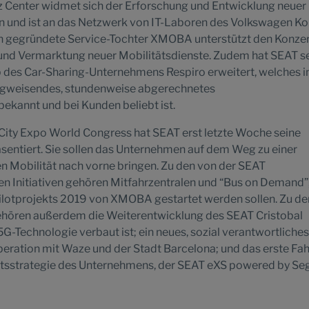
 Center widmet sich der Erforschung und Entwicklung neuer
n und ist an das Netzwerk von IT-Laboren des Volkswagen K
ch gegründete Service-Tochter XMOBA unterstützt den Konze
 und Vermarktung neuer Mobilitätsdienste. Zudem hat SEAT s
b des Car-Sharing-Unternehmens Respiro erweitert, welches i
wegweisendes, stundenweise abgerechnetes
kannt und bei Kunden beliebt ist.
ity Expo World Congress hat SEAT erst letzte Woche seine
sentiert. Sie sollen das Unternehmen auf dem Weg zu einer
ren Mobilität nach vorne bringen. Zu den von der SEAT
en Initiativen gehören Mitfahrzentralen und “Bus on Demand”
lotprojekts 2019 von XMOBA gestartet werden sollen. Zu de
ehören außerdem die Weiterentwicklung des SEAT Cristobal
G-Technologie verbaut ist; ein neues, sozial verantwortliches
peration mit Waze und der Stadt Barcelona; und das erste Fa
ätsstrategie des Unternehmens, der SEAT eXS powered by Se