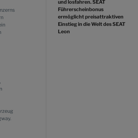
und losfahren. SEAT
Führerscheinbonus
onzerns
ermöglicht preisattraktiven
rn
Einstieg in die Welt des SEAT
ein
Leon
n
,
n
hrzeug
gway.