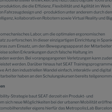
mobilhersteller entwickelt und nutzt dazu digitale Tools und
oduktion, die die Effizienz, Flexibilität und Agilität im Werk
rden Fahrzeugdesign und -produktion unter anderem durch den
elligenz, kollaborativen Robotern sowie Virtual Reality und Bi
biomechanisches Labor, um die optimalen ergonomischen
z zu erforschen. In dieser einzigartigen Einrichtung in Span
as zum Einsatz, um den Bewegungsapparat der Mitarbeiter 
Weise sollen Erkrankungen durch falsche Haltung im
eden werden. Bei vorangegangenen Verletzungen kann zude
eistet werden. Darüber hinaus hat SEAT Trainingsprogramm
ve Art den industriellen Wandel einfach, interaktiv und digital
Mitarbeiter haben an den Schulungskursen bereits teilgenomm
ten
lity-Strategie baut SEAT derzeit ein Produkt- und
dem sich neue Möglichkeiten bei der urbanen Mobilität eröffne
omobilhersteller eigens hierfür das Metropolis:Lab Barcelo