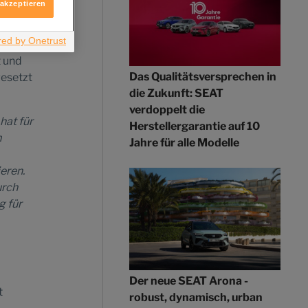
 akzeptieren
e bei
 SEAT
t und
Das Qualitätsversprechen in
gesetzt
die Zukunft: SEAT
verdoppelt die
hat für
Herstellergarantie auf 10
m
Jahre für alle Modelle
eren.
urch
g für
Der neue SEAT Arona -
t
robust, dynamisch, urban