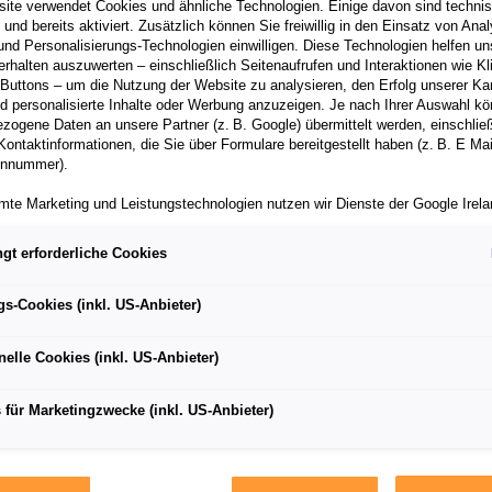
ite verwendet Cookies und ähnliche Technologien. Einige davon sind techni
h und bereits aktiviert. Zusätzlich können Sie freiwillig in den Einsatz von Anal
und Personalisierungs-Technologien einwilligen. Diese Technologien helfen uns
rhalten auszuwerten – einschließlich Seitenaufrufen und Interaktionen wie Kl
 Buttons – um die Nutzung der Website zu analysieren, den Erfolg unserer 
 personalisierte Inhalte oder Werbung anzuzeigen. Je nach Ihrer Auswahl k
er Studie der renommierten britischen Tageszeitung The
zogene Daten an unsere Partner (z. B. Google) übermittelt werden, einschließ
en führenden Unternehmen im Bereich Digitale
Kontaktinformationen, die Sie über Formulare bereitgestellt haben (z. B. E Ma
onnummer).
mte Marketing und Leistungstechnologien nutzen wir Dienste der Google Irelan
zogene Daten an die Google LLC in den USA weiterleiten kann. In den USA b
ichwertiges Datenschutzniveau; staatliche Zugriffe und eingeschränkte
gt erforderliche Cookies
tzmöglichkeiten können nicht ausgeschlossen werden. Die Übermittlung erfol
von Standardvertragsklauseln der Europäischen Kommission.
AT zu den 100 Vorreitern im Bereich Digitalisierung in Euro
gs-Cookies (inkl. US-Anbieter)
ber einen personalisierten Link auf unsere Website gelangen und Marketing 
ehmen, die auf innovative Art den digitalen Wandel umset
können die dabei anfallenden Nutzungsdaten wie etwa Seitenaufrufe oder Klic
nelle Cookies (inkl. US-Anbieter)
nen von dem Ihnen zugeordneten Händler bzw. im Falle eines Porsche Betrieb
ter Auto GmbH & Co KG eingesehen werden. Dies dient der personalisierten 
afte Weise digitale Herausforderungen in der Produktion
folgsmessung der jeweiligen Kampagne.
 für Marketingzwecke (inkl. US-Anbieter)
die der renommierten britischen Tageszeitung The Financial 
iden jederzeit frei, ob Sie in den Einsatz der genannten Technologien einwill
men im Bereich Digitale Transformation. Gemeinsam mit Go
te Einwilligung können Sie jederzeit mit Wirkung für die Zukunft widerrufen. We
Foundation hat die Zeitung aus 4.000 Einsendungen 100
nen zu den eingesetzten Technologien finden Sie in unserer Cookie und Techn