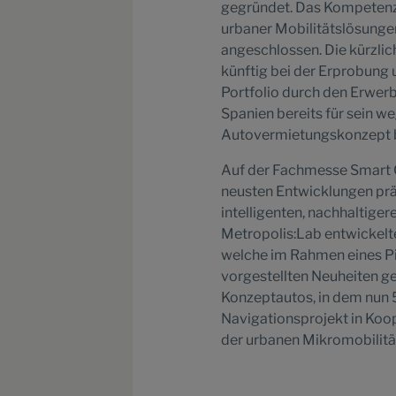
gegründet. Das Kompetenz
urbaner Mobilitätslösunge
angeschlossen. Die kürzli
künftig bei der Erprobung
Portfolio durch den Erwer
Spanien bereits für sein 
Autovermietungskonzept be
Auf der Fachmesse Smart C
neusten Entwicklungen prä
intelligenten, nachhaltige
Metropolis:Lab entwickelt
welche im Rahmen eines Pi
vorgestellten Neuheiten g
Konzeptautos, in dem nun 5
Navigationsprojekt in Koo
der urbanen Mikromobilit