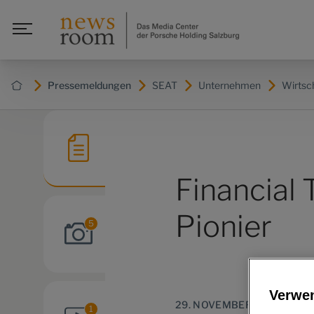
Pressemeldungen
SEAT
Unternehmen
Wirtsc
Financial 
Pionier
5
Verwe
29. NOVEMBER 2018
1