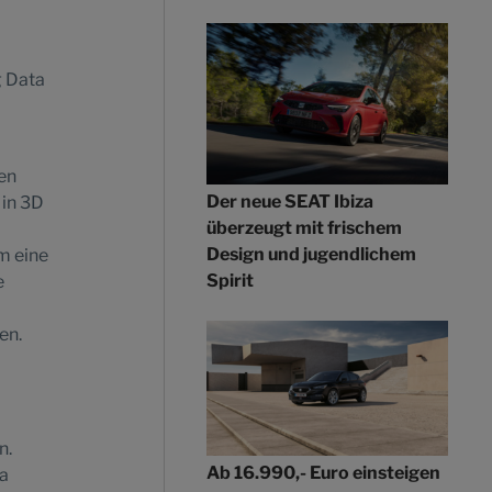
g Data
ien
Der neue SEAT Ibiza
in 3D
überzeugt mit frischem
Design und jugendlichem
m eine
Spirit
e
en.
n.
Ab 16.990,- Euro einsteigen
na