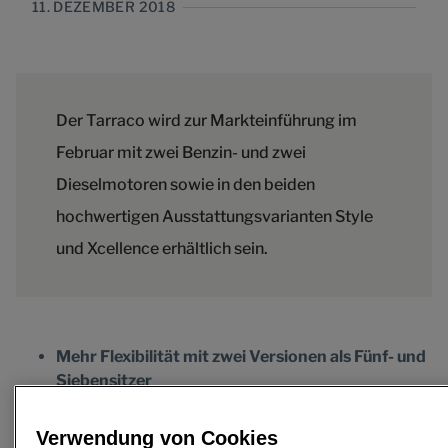
11. DEZEMBER 2018
Der Tarraco wird zur Markteinführung im
Februar mit zwei Benzin- und zwei
Dieselmotoren sowie in den beiden
hochwertigen Ausstattungsvarianten Style
und Xcellence erhältlich sein.
Mehr Flexibilität mit zwei Versionen als Fünf- und
Siebensitzer
Markteinführung im Februar 2019
Inkl. SEAT eXS KickScooter serienmäßig
Verwendung von Cookies