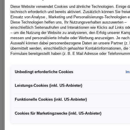
Ab 31.990,- Euro inkl. 1.500,- Euro Frühbucher-
Diese Website verwendet Cookies und ähnliche Technologien. Einige d
Bonus
technisch erforderlich und bereits aktiviert. Zusätzlich können Sie freiwi
Einsatz von Analyse , Marketing und Personalisierungs-Technologien ei
Der SEAT Tarraco ist da und ab sofort bestellbar. Das
Diese Technologien helfen uns, Ihr Nutzungsverhalten auszuwerten –
neueste Fahrzeug, das im SEAT Werk in Martorell
einschließlich Seitenaufrufen und Interaktionen wie Klicks auf Links od
– um die Nutzung der Website zu analysieren, den Erfolg unserer Ka
(Barcelona) entworfen und entwickelt wurde und in
messen und personalisierte Inhalte oder Werbung anzuzeigen. Je nach 
Wolfsburg gebaut wird, ist das dritte Modell der SUV-
Auswahl können dabei personenbezogene Daten an unsere Partner (z. 
Produktoffensive. Als neues Spitzenmodell der SUV-
übermittelt werden, einschließlich gehashter Kontaktinformationen, die 
Formulare bereitgestellt haben (z. B. E Mail Adresse oder Telefonnumm
Familie verbindet der SEAT Tarraco modernste
Technologie, dynamisches, agiles Handling,
Für bestimmte Marketing und Leistungstechnologien nutzen wir Dienste
Alltagstauglichkeit und Funktionalität mit einem
Google Ireland Ltd., die personenbezogene Daten an die Google LLC i
Unbedingt erforderliche Cookies
Im
weiterleiten kann. In den USA besteht kein der EU gleichwertiges
eleganten und zukunftsweisenden Design. Er kombiniert
Datenschutzniveau; staatliche Zugriffe und eingeschränkte
die vielen Vorteile seiner Größe in einem Fahrzeug, das
Rechtsschutzmöglichkeiten können nicht ausgeschlossen werden. Die
Leistungs-Cookies (inkl. US-Anbieter)
allen Aspekten des modernen Lebens gerecht wird.
Übermittlung erfolgt auf Grundlage von Standardvertragsklauseln der
Europäischen Kommission.
Funktionelle Cookies (inkl. US-Anbieter)
Frühbucher-Bonus
Wenn Sie über einen personalisierten Link auf unsere Website gelange
Marketing Technologien zulassen, können die dabei anfallenden Nutzu
Der Tarraco wird zur Markteinführung im Februar mit
Cookies für Marketingzwecke (inkl. US-Anbieter)
wie etwa Seitenaufrufe oder Klick Interaktionen von dem Ihnen zugeor
zwei Benzin- und zwei Dieselmotoren sowie in den
Händler bzw. im Falle eines Porsche Betriebs von der Porsche Inter 
beiden hochwertigen Ausstattungsvarianten Style und
& Co KG eingesehen werden. Dies dient der personalisierten Betreuung