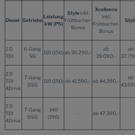
Xcellence
Style
inkl.
Leistung
inkl.
Diesel
Getriebe
Frühbucher-
Styl
kW (PS)
Frühbucher-
Bonus
Bonus
2.0
6-Gang
ab
ab
110 (150)
ab 36.290,–
TDI
SG
39.090,–
37.79
2.0
7-Gang
ab
TDI
110 (150)
ab 41.590,–
ab 44.390,–
DSG
43.09
4Drive
2.0
7-Gang
140
TDI
-
ab 47.390,–
-
DSG
(190)
4Drive