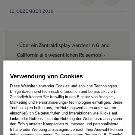
12. DEZEMBER 2018
• Über ein Zentraldisplay werden im Grand
California alle wesentlichen Reisemobil-
Funktionen gesteuert
• Smartphone, Tablets, Laptop und
Verwendung von Cookies
Infotainmentsystem greifen an Bord auf ein
Diese Website verwendet Cookies und ähnliche Technologien.
Einige davon sind technisch erforderlich und bereits aktiviert.
Netz von Bluetooth-Boxen zu
Zusätzlich können Sie freiwillig in den Einsatz von Analyse ,
Marketing und Personalisierungs-Technologien einwilligen. Diese
Technologien helfen uns, Ihr Nutzungsverhalten auszuwerten –
einschließlich Seitenaufrufen und Interaktionen wie Klicks auf
Links oder Buttons – um die Nutzung der Website zu analysieren,
den Erfolg unserer Kampagnen zu messen und personalisierte
Im Frühjahr 2019 wird der neue Grand California in den
Inhalte oder Werbung anzuzeigen. Je nach Ihrer Auswahl können
Handel kommen, doch schon jetzt sammelt er wichtige
dabei personenbezogene Daten an unsere Partner (z. B. Google)