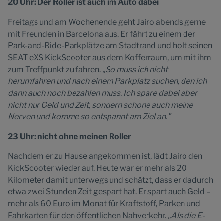
20 Uhr: Der Roller ist auch im Auto dabei
Freitags und am Wochenende geht Jairo abends gerne
mit Freunden in Barcelona aus. Er fährt zu einem der
Park-and-Ride-Parkplätze am Stadtrand und holt seinen
SEAT eXS KickScooter aus dem Kofferraum, um mit ihm
zum Treffpunkt zu fahren.
„So muss ich nicht
herumfahren und nach einem Parkplatz suchen, den ich
dann auch noch bezahlen muss. Ich spare dabei aber
nicht nur Geld und Zeit, sondern schone auch meine
Nerven und komme so entspannt am Ziel an."
23 Uhr: nicht ohne meinen Roller
Nachdem er zu Hause angekommen ist, lädt Jairo den
KickScooter wieder auf. Heute war er mehr als 20
Kilometer damit unterwegs und schätzt, dass er dadurch
etwa zwei Stunden Zeit gespart hat. Er spart auch Geld –
mehr als 60 Euro im Monat für Kraftstoff, Parken und
Fahrkarten für den öffentlichen Nahverkehr.
„Als die E-