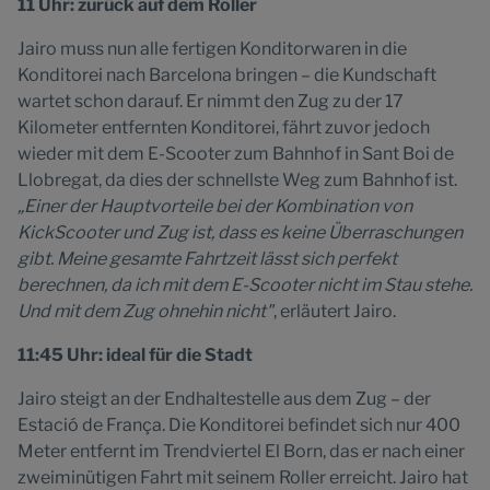
11 Uhr: zurück auf dem Roller
Jairo muss nun alle fertigen Konditorwaren in die
Konditorei nach Barcelona bringen – die Kundschaft
wartet schon darauf. Er nimmt den Zug zu der 17
Kilometer entfernten Konditorei, fährt zuvor jedoch
wieder mit dem E-Scooter zum Bahnhof in Sant Boi de
Llobregat, da dies der schnellste Weg zum Bahnhof ist.
„Einer der Hauptvorteile bei der Kombination von
KickScooter und Zug ist, dass es keine Überraschungen
gibt. Meine gesamte Fahrtzeit lässt sich perfekt
berechnen, da ich mit dem E-Scooter nicht im Stau stehe.
Und mit dem Zug ohnehin nicht"
, erläutert Jairo.
11:45 Uhr: ideal für die Stadt
Jairo steigt an der Endhaltestelle aus dem Zug – der
Estació de França. Die Konditorei befindet sich nur 400
Meter entfernt im Trendviertel El Born, das er nach einer
zweiminütigen Fahrt mit seinem Roller erreicht. Jairo hat