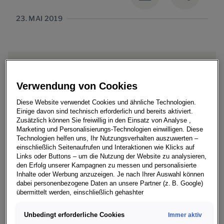
23. MAI 2019
› ŠKODA bündelt unter der Submarke iV
Verwendung von Cookies
elektrifizierte Fahrzeuge und ein ganzheitlich
Diese Website verwendet Cookies und ähnliche Technologien.
vernetztes Ökosystem
Einige davon sind technisch erforderlich und bereits aktiviert.
Zusätzlich können Sie freiwillig in den Einsatz von Analyse ,
› ŠKODA CITIGOe iV: Erstes rein elektrisches
Marketing und Personalisierungs-Technologien einwilligen. Diese
Fahrzeug in der Unternehmensgeschichte
Technologien helfen uns, Ihr Nutzungsverhalten auszuwerten –
einschließlich Seitenaufrufen und Interaktionen wie Klicks auf
von ŠKODA AUTO
Links oder Buttons – um die Nutzung der Website zu analysieren,
den Erfolg unserer Kampagnen zu messen und personalisierte
› ŠKODA SUPERB iV: Erstes ŠKODA Modell
Inhalte oder Werbung anzuzeigen. Je nach Ihrer Auswahl können
dabei personenbezogene Daten an unsere Partner (z. B. Google)
mit Plug-in-Hybridantrieb
übermittelt werden, einschließlich gehashter
Kontaktinformationen, die Sie über Formulare bereitgestellt haben
› ŠKODA SUPERB SCOUT: Robuste Lifestyle-
(z. B. E Mail Adresse oder Telefonnummer).
Unbedingt erforderliche Cookies
Immer aktiv
Ausstattungslinie erstmals auch beim