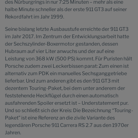
des Nürburgrings in nur 7:25 Minuten – mehr als eine
halbe Minute schneller als der erste 911 GT3 auf seiner
Rekordfahrt im Jahr 1999.
Seine bislang letzte Ausbaustufe erreichte der 911 GT3
im Jahr 2017. Im Zentrum der Entwicklungsarbeit hatte
der Sechszylinder-Boxermotor gestanden, dessen
Hubraum auf vier Liter anwuchs und der auf eine
Leistung von 368 kW (500 PS) kommt. Für Puristen hält
Porsche zudem zwei Leckerbissen parat: Zum einen ist
alternativ zum PDK ein manuelles Sechsganggetriebe
lieferbar. Und zum anderen gibt es den 911 GT3 mit
dezentem Touring-Paket, bei dem unter anderem der
feststehende Heckflügel durch einen automatisch
ausfahrenden Spoiler ersetzt ist – Understatement pur.
Und so schließt sich der Kreis: Die Bezeichnung “Touring-
Paket” ist eine Referenz an die zivile Variante des
legendären Porsche 911 Carrera RS 2.7 aus den 1970er
Jahren.