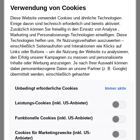
rennstreckentaugliche Agilität auf die Straße. Seitdem
Verwendung von Cookies
ist der straßenzugelassene Spitzensportler mit jeder
Generation nochmals schneller, präziser und
Diese Website verwendet Cookies und ähnliche Technologien.
dynamischer geworden – und mit Saugmotor,
Einige davon sind technisch erforderlich und bereits aktiviert.
Zusätzlich können Sie freiwillig in den Einsatz von Analyse ,
Handschaltung und Heckantrieb bis heute der liebste
Marketing und Personalisierungs-Technologien einwilligen. Diese
Porsche 911 aller Puristen.
Technologien helfen uns, Ihr Nutzungsverhalten auszuwerten –
einschließlich Seitenaufrufen und Interaktionen wie Klicks auf
Die Rennsport-Versionen des Porsche 911 GT3 haben
Links oder Buttons – um die Nutzung der Website zu analysieren,
den Erfolg unserer Kampagnen zu messen und personalisierte
Motorsportgeschichte geschrieben. Neben unzähligen
Inhalte oder Werbung anzuzeigen. Je nach Ihrer Auswahl können
Klassensiegen fuhr der GT3 bei den großen
dabei personenbezogene Daten an unsere Partner (z. B. Google)
Langstreckenrennen zahlreiche Gesamtsiege ein, unter
übermittelt werden, einschließlich gehashter
Kontaktinformationen, die Sie über Formulare bereitgestellt haben
anderem bei den 24 Stunden Spa, den 24 Stunden
(z. B. E Mail Adresse oder Telefonnummer).
Unbedingt erforderliche Cookies
Immer aktiv
Daytona und den 24 Stunden Nürburgring, die er seit
dem Jahr 2000 gleich sieben Mal gewann. Es gehört
Für bestimmte Marketing und Leistungstechnologien nutzen wir
Dienste der Google Ireland Ltd., die personenbezogene Daten an
Leistungs-Cookies (inkl. US-Anbieter)
zum Erfolgsrezept des Porsche 911 GT3, dass die
die Google LLC in den USA weiterleiten kann. In den USA besteht
Erfahrungen und Innovationen aus dem Motorsport
kein der EU gleichwertiges Datenschutzniveau; staatliche Zugriffe
Funktionelle Cookies (inkl. US-Anbieter)
stets in die Entwicklung der nächsten Straßenversion
und eingeschränkte Rechtsschutzmöglichkeiten können nicht
ausgeschlossen werden. Die Übermittlung erfolgt auf Grundlage
mit einfließen. Kein Wunder, dass rund 80 Prozent aller
von Standardvertragsklauseln der Europäischen Kommission.
Cookies für Marketingzwecke (inkl. US-
produzierten 911 GT3 regelmäßig auf der Rennstrecke
Anbieter)