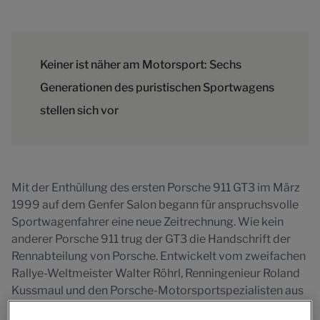
Keiner ist näher am Motorsport: Sechs
Generationen des puristischen Sportwagens
stellen sich vor
Mit der Enthüllung des ersten Porsche 911 GT3 im März
1999 auf dem Genfer Salon begann für anspruchsvolle
Sportwagenfahrer eine neue Zeitrechnung. Wie kein
anderer Porsche 911 trug der GT3 die Handschrift der
Rennabteilung von Porsche. Entwickelt vom zweifachen
Rallye-Weltmeister Walter Röhrl, Renningenieur Roland
Kussmaul und den Porsche-Motorsportspezialisten aus
Weissach, brachte der Porsche 911 GT3