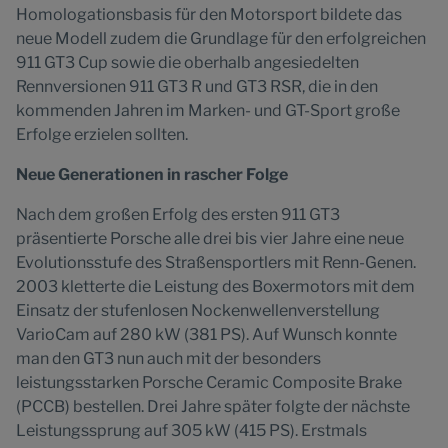
Homologationsbasis für den Motorsport bildete das
neue Modell zudem die Grundlage für den erfolgreichen
911 GT3 Cup sowie die oberhalb angesiedelten
Rennversionen 911 GT3 R und GT3 RSR, die in den
kommenden Jahren im Marken- und GT-Sport große
Erfolge erzielen sollten.
Neue Generationen in rascher Folge
Nach dem großen Erfolg des ersten 911 GT3
präsentierte Porsche alle drei bis vier Jahre eine neue
Evolutionsstufe des Straßensportlers mit Renn-Genen.
2003 kletterte die Leistung des Boxermotors mit dem
Einsatz der stufenlosen Nockenwellenverstellung
VarioCam auf 280 kW (381 PS). Auf Wunsch konnte
man den GT3 nun auch mit der besonders
leistungsstarken Porsche Ceramic Composite Brake
(PCCB) bestellen. Drei Jahre später folgte der nächste
Leistungssprung auf 305 kW (415 PS). Erstmals