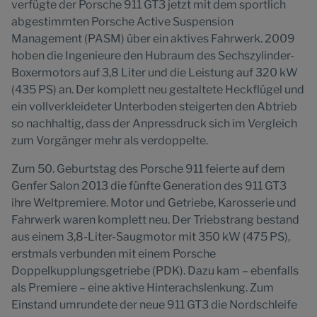
verfügte der Porsche 911 GT3 jetzt mit dem sportlich
abgestimmten Porsche Active Suspension
Management (PASM) über ein aktives Fahrwerk. 2009
hoben die Ingenieure den Hubraum des Sechszylinder-
Boxermotors auf 3,8 Liter und die Leistung auf 320 kW
(435 PS) an. Der komplett neu gestaltete Heckflügel und
ein vollverkleideter Unterboden steigerten den Abtrieb
so nachhaltig, dass der Anpressdruck sich im Vergleich
zum Vorgänger mehr als verdoppelte.
Zum 50. Geburtstag des Porsche 911 feierte auf dem
Genfer Salon 2013 die fünfte Generation des 911 GT3
ihre Weltpremiere. Motor und Getriebe, Karosserie und
Fahrwerk waren komplett neu. Der Triebstrang bestand
aus einem 3,8-Liter-Saugmotor mit 350 kW (475 PS),
erstmals verbunden mit einem Porsche
Doppelkupplungsgetriebe (PDK). Dazu kam – ebenfalls
als Premiere – eine aktive Hinterachslenkung. Zum
Einstand umrundete der neue 911 GT3 die Nordschleife