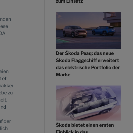
zum Einsatz
tenden
iese
ODA
Der Škoda Peaq: das neue
Škoda Flaggschiff erweitert
das elektrische Portfolio der
eien
Marke
 et
hakkei
ebe zu
eit,
ind
f der
Škoda bietet einen ersten
lich
Einblick in das