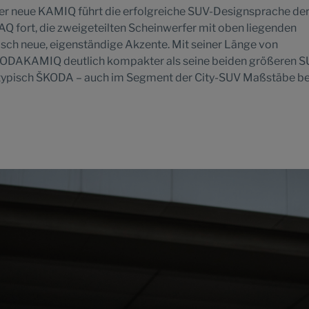
r neue KAMIQ führt die erfolgreiche SUV-Designsprache de
fort, die zweigeteilten Scheinwerfer mit oben liegenden
isch neue, eigenständige Akzente. Mit seiner Länge von
ŠKODAKAMIQ deutlich kompakter als seine beiden größeren S
 – typisch ŠKODA – auch im Segment der City-SUV Maßstäbe b