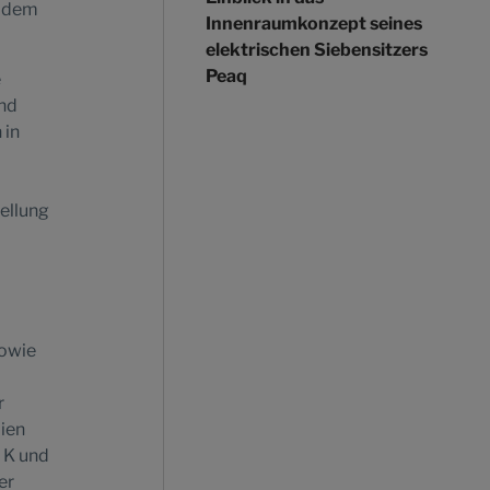
d dem
Innenraumkonzept seines
elektrischen Siebensitzers
Peaq
e
ind
 in
tellung
sowie
r
ien
 K und
er