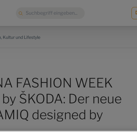
Suche:
, Kultur und Lifestyle
NA FASHION WEEK
 by ŠKODA: Der neue
MIQ designed by