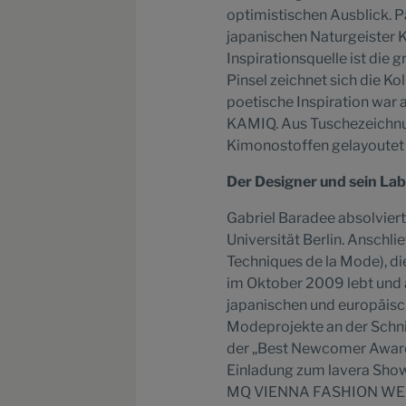
optimistischen Ausblick. 
japanischen Naturgeister 
Inspirationsquelle ist die 
Pinsel zeichnet sich die K
poetische Inspiration war
KAMIQ. Aus Tuschezeichnun
Kimonostoffen gelayoutet
Der Designer und sein Lab
Gabriel Baradee absolviert
Universität Berlin. Anschl
Techniques de la Mode), di
im Oktober 2009 lebt und a
japanischen und europäisc
Modeprojekte an der Schnitt
der „Best Newcomer Award 
Einladung zum lavera Show
MQ VIENNA FASHION WEEK is