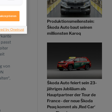
igen möchten.
itere
ologie
MQ
 akzeptieren
Produktionsmeilenstein:
Škoda Auto baut seinen
 WEEK
millionsten Karoq
rkante
 passt
eiter
eit
ng von
ON
lten“,
Škoda Auto feiert sein 23-
jähriges Jubiläum als
Hauptpartner der Tour de
France - der neue Škoda
Peaq kommt als ‚Red Car‘
n