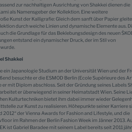
Passend zur nachhaltigen Ausrichtung von Shakkei dienen die
Kami als Namensgeber der Kollektion. Eine weitere
große Kunst der Kalligrafie: Gleich dem sanft über Papier glei
ollektion durch weiche Linien und dynamische Elemente aus. D
 auch die Grundlage für das Beklebungsdesign des neuen ŠK
gen entstand ein dynamischer Druck, der im Stil von
 wurde.
el Shakkei
e ein Japanologie Studium an der Universität Wien und der Fr
ießend besuchte er die ESMOD Berlin (Ecole Supérieure des Art
e er mit Diplom abschloss. Seit der Gründung seines Labels S
rbeitet er überwiegend in seiner Heimatstadt Wien. Seine Li
hen Kulturtechniken bietet ihm dabei immer wieder Gelegenh
stelle zur Kunst zu realisieren. Höhepunkte seiner Karriere s
2012“ der Vienna Awards for Fashion and Lifestyle, und die
floor im Rahmen der Berlin Fashion Week im Jänner 2013. Au
t Gabriel Baradee mit seinem Label bereits seit 2011 jähr