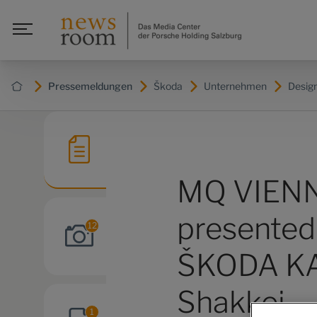
Pressemeldungen
Škoda
Unternehmen
Design
MQ VIEN
presented
12
ŠKODA KA
Shakkei
1