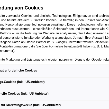
ndung von Cookies
ite verwendet Cookies und ähnliche Technologien. Einige davon sind techni
h und bereits aktiviert. Zusätzlich können Sie freiwillig in den Einsatz von Anal
und Personalisierungs-Technologien einwilligen. Diese Technologien helfen uns
rhalten auszuwerten – einschließlich Seitenaufrufen und Interaktionen wie Kl
 Buttons – um die Nutzung der Website zu analysieren, den Erfolg unserer 
 personalisierte Inhalte oder Werbung anzuzeigen. Je nach Ihrer Auswahl k
zogene Daten an unsere Partner (z. B. Google) übermittelt werden, einschließ
Kontaktinformationen, die Sie über Formulare bereitgestellt haben (z. B. E Ma
ist zum zweiten Mal Presenting Sponsor der MQ VIENNA
onnummer).
mte Marketing und Leistungstechnologien nutzen wir Dienste der Google Irelan
zogene Daten an die Google LLC in den USA weiterleiten kann. In den USA b
 exklusiv vom Wiener Designer Gabriel Baradee (Shakkei)
ichwertiges Datenschutzniveau; staatliche Zugriffe und eingeschränkte
gt erforderliche Cookies
tzmöglichkeiten können nicht ausgeschlossen werden. Die Übermittlung erfol
von Standardvertragsklauseln der Europäischen Kommission.
AMIQ feiert zusammen mit dem SUPERB am 27. September
gs-Cookies (inkl. US-Anbieter)
ber einen personalisierten Link auf unsere Website gelangen und Marketing 
ührung in Österreich
können die dabei anfallenden Nutzungsdaten wie etwa Seitenaufrufe oder Klic
nelle Cookies (inkl. US-Anbieter)
nen von dem Ihnen zugeordneten Händler bzw. im Falle eines Porsche Betrieb
ter Auto GmbH & Co KG eingesehen werden. Dies dient der personalisierten 
folgsmessung der jeweiligen Kampagne.
 für Marketingzwecke (inkl. US-Anbieter)