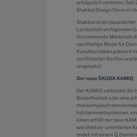
erfolgreich vertreten. Sei
Shakkei Design Store im He
Shakkei ist ein japanischer
Landschaft einfügenden Gart
dominierende Merkmale die
nachhaltige Mode für Dam
Kunsttechniken gekonnt mi
zertifizierten Stoffen und 
umgesetzt.
Der neue ŠKODA KAMIQ
Der KAMIQ verbindet die t
Bodenfreiheit oder eine er
markentypisch emotionalem
Infotainmentsystemen, ei
Ideen erfüllt der neue KA
wie lifestyle-orientierte
endet mit einem Q. Damit r