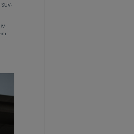
r SUV-
UV-
eim