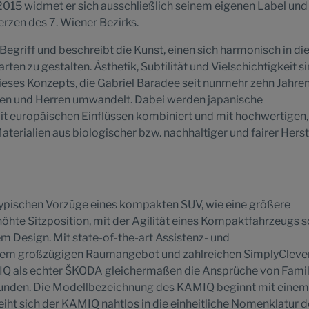
t 2015 widmet er sich ausschließlich seinem eigenen Label un
rzen des 7. Wiener Bezirks.
 Begriff und beschreibt die Kunst, einen sich harmonisch in di
en zu gestalten. Ästhetik, Subtilität und Vielschichtigkeit s
ses Konzepts, die Gabriel Baradee seit nunmehr zehn Jahren
en und Herren umwandelt. Dabei werden japanische
t europäischen Einflüssen kombiniert und mit hochwertigen,
Materialien aus biologischer bzw. nachhaltiger und fairer Hers
ypischen Vorzüge eines kompakten SUV, wie eine größere
höhte Sitzposition, mit der Agilität eines Kompaktfahrzeugs 
 Design. Mit state-of-the-art Assistenz- und
nem großzügigen Raumangebot und zahlreichen SimplyCleve
MIQ als echter ŠKODA gleichermaßen die Ansprüche von Famil
n Kunden. Die Modellbezeichnung des KAMIQ beginnt mit einem
eiht sich der KAMIQ nahtlos in die einheitliche Nomenklatur d