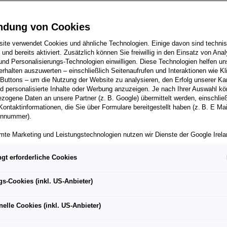
ndung von Cookies
ite verwendet Cookies und ähnliche Technologien. Einige davon sind techni
im Jahr 1999 wurden mehr als zwei Millionen Exemplare
h und bereits aktiviert. Zusätzlich können Sie freiwillig in den Einsatz von Anal
und Personalisierungs-Technologien einwilligen. Diese Technologien helfen uns
ahr feiert das Modell nicht nur seinen 20. Geburtstag, sondern
rhalten auszuwerten – einschließlich Seitenaufrufen und Interaktionen wie Kl
 Buttons – um die Nutzung der Website zu analysieren, den Erfolg unserer 
de Enthüllung seiner vierten Generation.
 personalisierte Inhalte oder Werbung anzuzeigen. Je nach Ihrer Auswahl k
zogene Daten an unsere Partner (z. B. Google) übermittelt werden, einschließ
Kontaktinformationen, die Sie über Formulare bereitgestellt haben (z. B. E Ma
onnummer).
mte Marketing und Leistungstechnologien nutzen wir Dienste der Google Irelan
wostok – über mehr als 9.000 Kilometer erstreckt sich die 
zogene Daten an die Google LLC in den USA weiterleiten kann. In den USA b
chen Eisenbahn. Würde man die in den letzten 20 Jahren ver
ichwertiges Datenschutzniveau; staatliche Zugriffe und eingeschränkte
gt erforderliche Cookies
n, könnte man genau diese Distanz überbrücken. Seit der
tzmöglichkeiten können nicht ausgeschlossen werden. Die Übermittlung erfol
von Standardvertragsklauseln der Europäischen Kommission.
rden nämlich mehr als zwei Millionen Exemplare verkauft. In
gs-Cookies (inkl. US-Anbieter)
ell nicht nur seinen 20. Geburtstag, sondern auch die
ber einen personalisierten Link auf unsere Website gelangen und Marketing 
seiner vierten Generation. Und: Im August war der SEAT Leon
können die dabei anfallenden Nutzungsdaten wie etwa Seitenaufrufe oder Klic
nelle Cookies (inkl. US-Anbieter)
nen von dem Ihnen zugeordneten Händler bzw. im Falle eines Porsche Betrieb
ll in Deutschland. Grund genug, die Entwicklung von
ter Auto GmbH & Co KG eingesehen werden. Dies dient der personalisierten 
 SEAT Modell Revue passieren zu lassen.
folgsmessung der jeweiligen Kampagne.