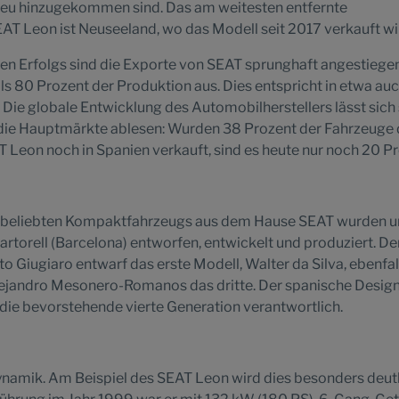
e neu hinzugekommen sind. Das am weitesten entfernte
T Leon ist Neuseeland, wo das Modell seit 2017 verkauft wi
len Erfolgs sind die Exporte von SEAT sprunghaft angestiege
 80 Prozent der Produktion aus. Dies entspricht in etwa auc
Die globale Entwicklung des Automobilherstellers lässt sich
 die Hauptmärkte ablesen: Wurden 38 Prozent der Fahrzeuge 
 Leon noch in Spanien verkauft, sind es heute nur noch 20 Pr
es beliebten Kompaktfahrzeugs aus dem Hause SEAT wurden 
torell (Barcelona) entworfen, entwickelt und produziert. De
o Giugiaro entwarf das erste Modell, Walter da Silva, ebenfal
 Alejandro Mesonero-Romanos das dritte. Der spanische Desig
 die bevorstehende vierte Generation verantwortlich.
Dynamik. Am Beispiel des SEAT Leon wird dies besonders deutl