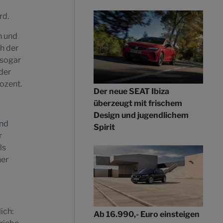
rd.
n und
h der
 sogar
der
ozent.
Der neue SEAT Ibiza
überzeugt mit frischem
Design und jugendlichem
und
Spirit
r
ls
ner
ich:
Ab 16.990,- Euro einsteigen