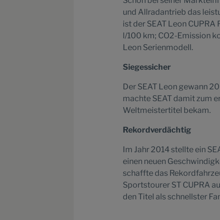
Schon bei seiner Marktein
und Allradantrieb das leis
ist der SEAT Leon CUPRA R
l/100 km; CO2-Emission kom
Leon Serienmodell.
Siegessicher
Der SEAT Leon gewann 20
machte SEAT damit zum ers
Weltmeistertitel bekam.
Rekordverdächtig
Im Jahr 2014 stellte ein 
einen neuen Geschwindigke
schaffte das Rekordfahrzeu
Sportstourer ST CUPRA auf
den Titel als schnellster F