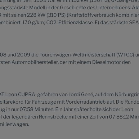
führung im Jahr 1999 war er mit 132 kW (180 PS), 6-Gang-Get
tungsstärkste Modell in der Geschichte des Unternehmens. Akt
 mit seinen 228 kW (310 PS) (Kraftstoffverbrauch kombiniert
biniert: 170 g/km; CO2-Effizienzklasse: E) das stärkste SE
08 und 2009 die Tourenwagen-Weltmeisterschaft (WTCC) u
ten Automobilhersteller, der mit einem Dieselmotor den
SEAT Leon CUPRA, gefahren von Jordi Gené, auf dem Nürburgri
itsrekord für Fahrzeuge mit Vorderradantrieb auf. Die Rund
g in nur 07:58 Minuten. Ein Jahr später holte sich der Leon
 der legendären Rennstrecke mit einer Zeit von 07:58:12 Mi
amilienwagen.