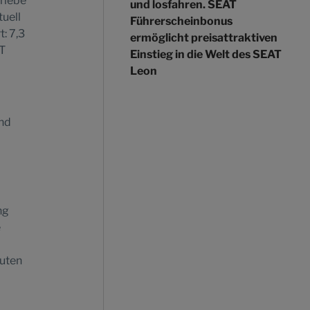
riebe
und losfahren. SEAT
uell
Führerscheinbonus
: 7,3
ermöglicht preisattraktiven
AT
Einstieg in die Welt des SEAT
Leon
nd
ng
e
nuten