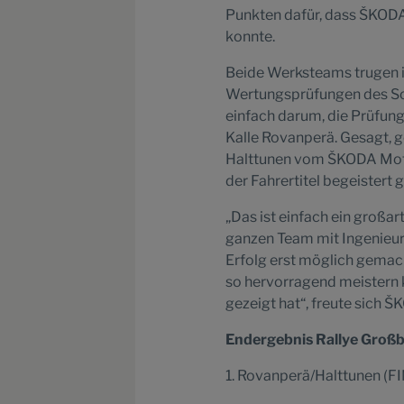
Punkten dafür, dass ŠKODA
konnte.
Beide Werksteams trugen i
Wertungsprüfungen des Son
einfach darum, die Prüfung
Kalle Rovanperä. Gesagt, 
Halttunen vom ŠKODA Moto
der Fahrertitel begeistert g
„Das ist einfach ein großar
ganzen Team mit Ingenieure
Erfolg erst möglich gemach
so hervorragend meistern
gezeigt hat“, freute sich
Endergebnis Rallye Großb
1. Rovanperä/Halttunen (F