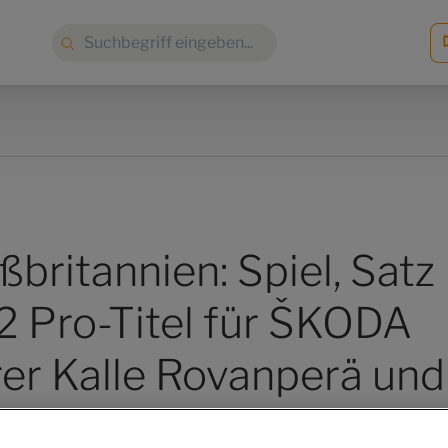
Suche:
ßbritannien: Spiel, Satz
 Pro-Titel für ŠKODA
er Kalle Rovanperä und
ttunen