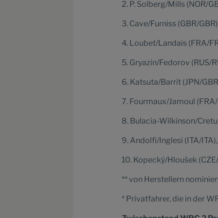
2. P. Solberg/Mills (NOR/G
3. Cave/Furniss (GBR/GBR),
4. Loubet/Landais (FRA/FR
5. Gryazin/Fedorov (RUS/R
6. Katsuta/Barrit (JPN/GBR)
7. Fourmaux/Jamoul (FRA/BE
8. Bulacia-Wilkinson/Cret
9. Andolfi/Inglesi (ITA/IT
10. Kopecký/Hloušek (CZE/
** von Herstellern nominie
* Privatfahrer, die in der