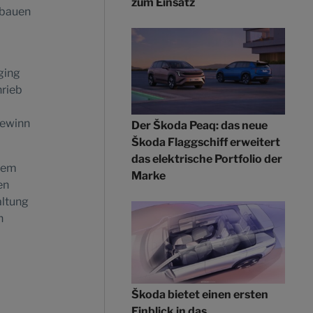
zum Einsatz
sbauen
ging
hrieb
Gewinn
Der Škoda Peaq: das neue
Škoda Flaggschiff erweitert
das elektrische Portfolio der
 dem
Marke
en
altung
n
Škoda bietet einen ersten
Einblick in das