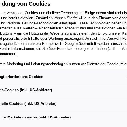
ndung von Cookies
ite verwendet Cookies und ähnliche Technologien. Einige davon sind techni
h und bereits aktiviert. Zusätzlich können Sie freiwillig in den Einsatz von Anal
und Personalisierungs-Technologien einwilligen. Diese Technologien helfen uns
rhalten auszuwerten – einschließlich Seitenaufrufen und Interaktionen wie Kl
 Buttons – um die Nutzung der Website zu analysieren, den Erfolg unserer 
 personalisierte Inhalte oder Werbung anzuzeigen. Je nach Ihrer Auswahl k
zogene Daten an unsere Partner (z. B. Google) übermittelt werden, einschließ
Kontaktinformationen, die Sie über Formulare bereitgestellt haben (z. B. E Ma
onnummer).
or dem Finale der FIA Rallye-Weltmeisterschaft 2019 sichern
mte Marketing und Leistungstechnologien nutzen wir Dienste der Google Irelan
e Rovanperä/Jonne Halttunen (ŠKODA FABIA R5 evo) vorzeitig
zogene Daten an die Google LLC in den USA weiterleiten kann. In den USA b
ichwertiges Datenschutzniveau; staatliche Zugriffe und eingeschränkte
r Kategorie WRC 2 Pro
gt erforderliche Cookies
tzmöglichkeiten können nicht ausgeschlossen werden. Die Übermittlung erfol
an Kopecký/Jan Hloušek in Wales Zweite der WRC 2 Pro-
von Standardvertragsklauseln der Europäischen Kommission.
gs-Cookies (inkl. US-Anbieter)
ber einen personalisierten Link auf unsere Website gelangen und Marketing 
können die dabei anfallenden Nutzungsdaten wie etwa Seitenaufrufe oder Klic
aut die Führung in der Herstellerwertung weiter aus
nelle Cookies (inkl. US-Anbieter)
nen von dem Ihnen zugeordneten Händler bzw. im Falle eines Porsche Betrieb
ter Auto GmbH & Co KG eingesehen werden. Dies dient der personalisierten 
folgsmessung der jeweiligen Kampagne.
 für Marketingzwecke (inkl. US-Anbieter)
iden jederzeit frei, ob Sie in den Einsatz der genannten Technologien einwill