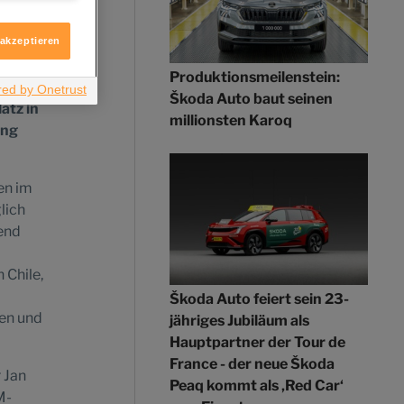
itere
gorie
ologie
 akzeptieren
Produktionsmeilenstein:
e
Škoda Auto baut seinen
atz in
millionsten Karoq
ung
en im
lich
end
 Chile,
Škoda Auto feiert sein 23-
en und
jähriges Jubiläum als
Hauptpartner der Tour de
France - der neue Škoda
 Jan
Peaq kommt als ‚Red Car‘
M-