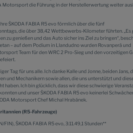
 Motorsport die Führung in der Herstellerwertung weiter au
hre ŠKODA FABIA R5 evo förmlich über die fünf
ntags, die über 38,42 Wettbewerbs-Kilometer führten. „Es 
en zu genießen und das Auto sicher ins Ziel zu bringen“, besc
getan – auf dem Podium in Llandudno wurden Rovanperä und
rsport Team für den WRC 2 Pro-Sieg und den vorzeitigen 
efeiert.
tiger Tag für uns alle. Ich danke Kalle und Jonne, beiden Jans,
n und Mechanikern sowie allen, die uns unterstützt und dies
t haben. Ich bin glücklich, dass wir diese schwierige Veranst
 konnten und unser ŠKODA FABIA R5 evo keinerlei Schwäche
 ŠKODA Motorsport Chef Michal Hrabánek.
ritannien (R5-Fahrzeuge)
IN/FIN), ŠKODA FABIA R5 evo, 3:11.49,1 Stunden**