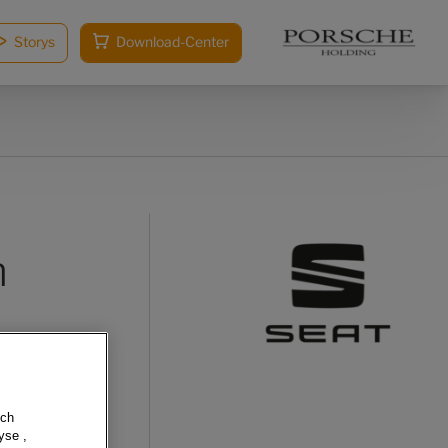
Storys
Download-Center
m
sch
yse ,