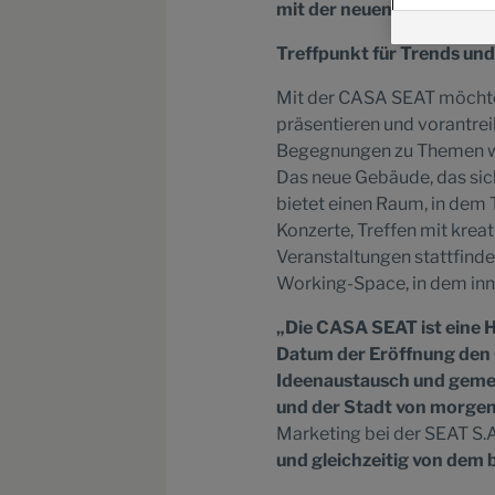
mit der neuen Fläche zugl
Treffpunkt für Trends und
Mit der CASA SEAT möchte 
präsentieren und vorantre
Begegnungen zu Themen wie
Das neue Gebäude, das sic
bietet einen Raum, in dem 
Konzerte, Treffen mit krea
Veranstaltungen stattfinde
Working-Space, in dem inn
„Die CASA SEAT ist eine 
Datum der Eröffnung den 
Ideenaustausch und gemei
und der Stadt von morge
Marketing bei der SEAT S
und gleichzeitig von dem 