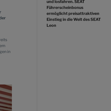
und losfahren. SEAT
Führerscheinbonus
r
ermöglicht preisattraktiven
der
Einstieg in die Welt des SEAT
Leon
eits
sem
gen in