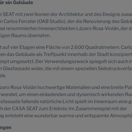
für ein Gebäude
ete SEAT mit zwei Ikonen der Architektur und des Designs zu
 Carlos Ferrater (OAB Studio), der die Renovierung des Geb
onal renommierten Innenarchitekten Lázaro Rosa-Violán, der d
rtigen Raums übernahm.
auf vier Etagen eine Fläche von 2.600 Quadratmetern. Carl
en das Gebäude als Treffpunkt innerhalb der Stadt konzipier
ept umgesetzt. Der Verwendungszweck spiegelt sich auch in
 Glasfassade wider, die mit einem speziellen Siebdruckverfa
de.
zaro Rosa-Violán hochwertige Materialien und eine breite Pal
verwendet, um einen einladenden und dynamisch wirkenden R
asfassade fallende natürliche Licht spielt im Innenraum eine 
ch der CASA SEAT zum Erlebnis: Im Zusammenspiel mit der
ung entsteht eine wunderbar warme und entspannte Atmosphä
ingen