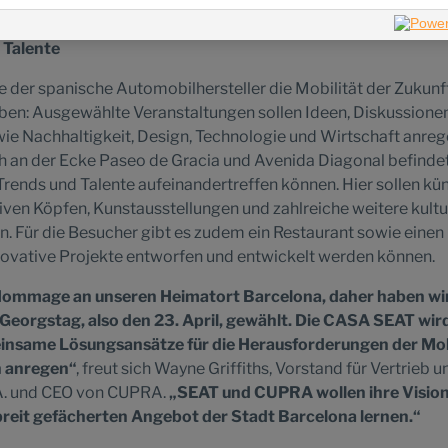
eich das kulturelle Angebot Barcelonas.
 Talente
der spanische Automobilhersteller die Mobilität der Zukunf
iben: Ausgewählte Veranstaltungen sollen Ideen, Diskussione
 Nachhaltigkeit, Design, Technologie und Wirtschaft anreg
h an der Ecke Paseo de Gracia und Avenida Diagonal befindet
Trends und Talente aufeinandertreffen können. Hier sollen kün
tiven Köpfen, Kunstausstellungen und zahlreiche weitere kultu
n. Für die Besucher gibt es zudem ein Restaurant sowie einen
ovative Projekte entworfen und entwickelt werden können.
Hommage an unseren Heimatort Barcelona, daher haben wir
Georgstag, also den 23. April, gewählt. Die CASA SEAT wir
nsame Lösungsansätze für die Herausforderungen der Mob
n anregen“
, freut sich Wayne Griffiths, Vorstand für Vertrieb u
.A. und CEO von CUPRA.
„SEAT und CUPRA wollen ihre Vision
breit gefächerten Angebot der Stadt Barcelona lernen.“