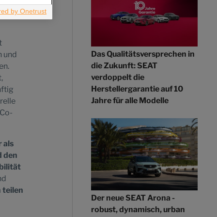
t
Das Qualitätsversprechen in
n und
die Zukunft: SEAT
en.
verdoppelt die
,
Herstellergarantie auf 10
ftig
Jahre für alle Modelle
relle
 Co-
 als
d den
ilität
nd
 teilen
Der neue SEAT Arona -
robust, dynamisch, urban