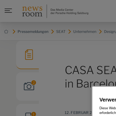
Pressemeldungen
SEAT
Unternehmen
Design,
CASA SEAT
in Barcel
2
Verwe
Diese Webs
12. FEBRUAR 2020
erforderlic
1