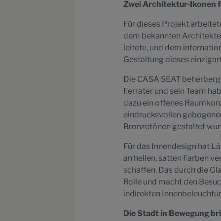
Zwei Architektur-Ikonen 
Für dieses Projekt arbeit
dem bekannten Architekten
leitete, und dem internati
Gestaltung dieses einziga
Die CASA SEAT beherbergt 
Ferrater und sein Team hab
dazu ein offenes Raumkonz
eindrucksvollen gebogenen
Bronzetönen gestaltet wur
Für das Innendesign hat Lá
an hellen, satten Farben 
schaffen. Das durch die Gl
Rolle und macht den Besu
indirekten Innenbeleucht
Die Stadt in Bewegung br