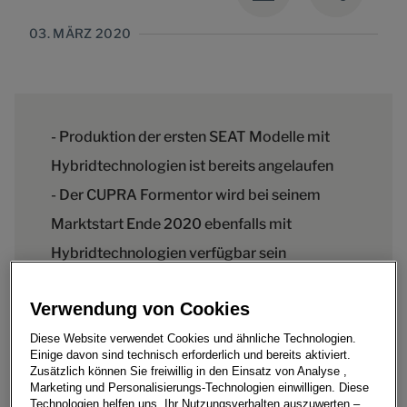
03. MÄRZ 2020
- Produktion der ersten SEAT Modelle mit
Hybridtechnologien ist bereits angelaufen
- Der CUPRA Formentor wird bei seinem
Marktstart Ende 2020 ebenfalls mit
Hybridtechnologien verfügbar sein
Verwendung von Cookies
Diese Website verwendet Cookies und ähnliche Technologien.
SEAT setzt seinen im vergangenen Jahr angekündigten
Einige davon sind technisch erforderlich und bereits aktiviert.
Fahrplan für die Elektrifizierung der eigenen
Zusätzlich können Sie freiwillig in den Einsatz von Analyse ,
Marketing und Personalisierungs-Technologien einwilligen. Diese
Fahrzeugflotte in die Tat um. Nach der Präsentation der
Technologien helfen uns, Ihr Nutzungsverhalten auszuwerten –