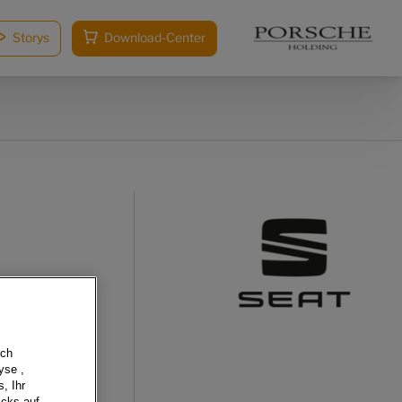
Storys
Download-Center
sch
yse ,
, Ihr