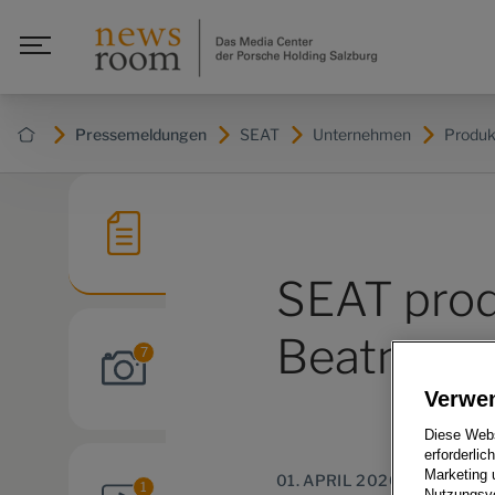
Pressemeldungen
SEAT
Unternehmen
Produk
SEAT prod
Beatmungs
7
Verwe
Diese Webs
erforderlic
Marketing 
01. APRIL 2020
1