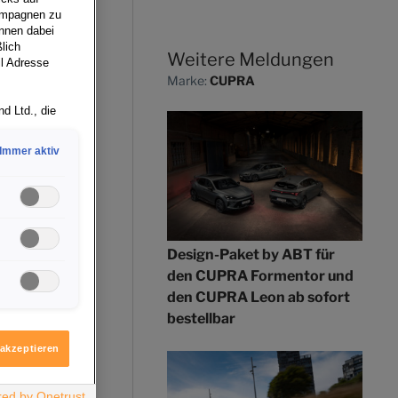
Kampagnen zu
önnen dabei
lich
Weitere Meldungen
il Adresse
Marke:
CUPRA
d Ltd., die
esteht kein
Immer aktiv
gt auf
Technologien
RA
k
s von der
seiner
Design-Paket by ABT für
Betreuung
on den
den CUPRA Formentor und
ühren
den CUPRA Leon ab sofort
igen möchten.
bestellbar
itere
al
ologie
 akzeptieren