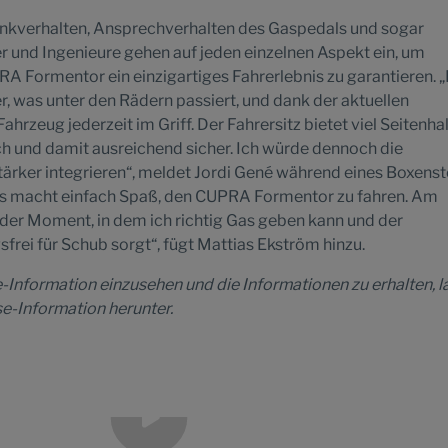
kverhalten, Ansprechverhalten des Gaspedals und sogar
r und Ingenieure gehen auf jeden einzelnen Aspekt ein, um
A Formentor ein einzigartiges Fahrerlebnis zu garantieren. 
r, was unter den Rädern passiert, und dank der aktuellen
zeug jederzeit im Griff. Der Fahrersitz bietet viel Seitenhalt
ich und damit ausreichend sicher. Ich würde dennoch die
tärker integrieren“, meldet Jordi Gené während eines Boxens
Es macht einfach Spaß, den CUPRA Formentor zu fahren. Am
 der Moment, in dem ich richtig Gas geben kann und der
rei für Schub sorgt“, fügt Mattias Ekström hinzu.
-Information einzusehen und die Informationen zu erhalten, 
se-Information herunter.