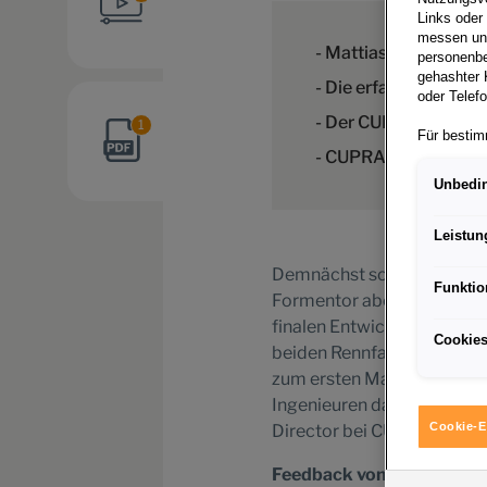
Links oder
messen und
- Mattias Ekström un
personenbe
gehashter 
- Die erfahrenen Renn
oder Telef
- Der CUPRA Forment
1
Für bestim
- CUPRA holt auf Anh
personenbe
der EU gle
Unbedin
Rechtsschu
Grundlage 
Leistun
Wenn Sie ü
Demnächst soll er die Str
zulassen, 
Funktio
Interaktio
Formentor aber noch auf de
Porsche In
finalen Entwicklungsphase
und der Er
Cookies
beiden Rennfahrern Mattias
Sie entsche
zum ersten Mal einen Test
Eine erteil
Ingenieuren das letzte Fe
Informatio
Cookie-E
Director bei CUPRA.
Richtlinie
Feedback von den Rennpr