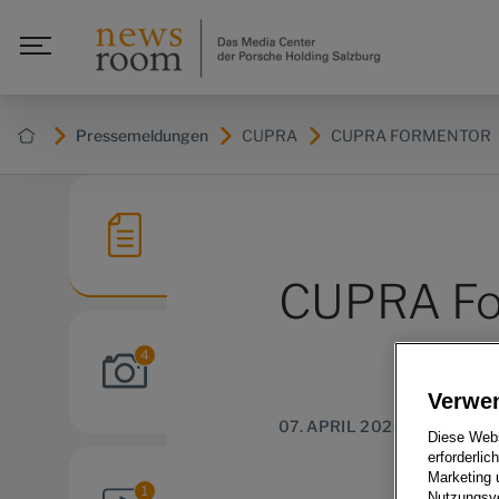
Pressemeldungen
CUPRA
CUPRA FORMENTOR
CUPRA For
4
Verwe
07. APRIL 2020
Diese Webs
erforderlic
Marketing 
1
Nutzungsve