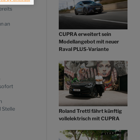
ereits
un an
CUPRA erweitert sein
Modellangebot mit neuer
m
Raval PLUS-Variante
é
sofort
m
 Stelle
Roland Trettl fährt künftig
vollelektrisch mit CUPRA