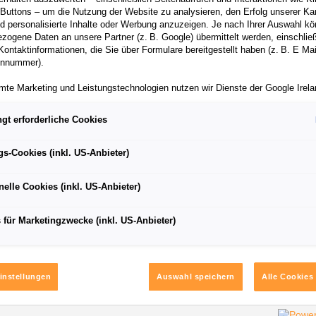
 Buttons – um die Nutzung der Website zu analysieren, den Erfolg unserer 
 personalisierte Inhalte oder Werbung anzuzeigen. Je nach Ihrer Auswahl k
d Jordi Gené unterstützen in der letzten Entwicklungsphase
zogene Daten an unsere Partner (z. B. Google) übermittelt werden, einschließ
Kontaktinformationen, die Sie über Formulare bereitgestellt haben (z. B. E Ma
fahrer drehen finale Testrunden auf der Piste
onnummer).
or kommt noch in diesem Jahr auf den Markt
mte Marketing und Leistungstechnologien nutzen wir Dienste der Google Irelan
ieb den Gesamtsieg bei „Auto Bild“-Imagestudie
zogene Daten an die Google LLC in den USA weiterleiten kann. In den USA b
ichwertiges Datenschutzniveau; staatliche Zugriffe und eingeschränkte
gt erforderliche Cookies
tzmöglichkeiten können nicht ausgeschlossen werden. Die Übermittlung erfol
von Standardvertragsklauseln der Europäischen Kommission.
gs-Cookies (inkl. US-Anbieter)
ber einen personalisierten Link auf unsere Website gelangen und Marketing 
aßen dieser Welt erobern – aktuell findet man den neuen CUP
können die dabei anfallenden Nutzungsdaten wie etwa Seitenaufrufe oder Klic
nelle Cookies (inkl. US-Anbieter)
nen von dem Ihnen zugeordneten Händler bzw. im Falle eines Porsche Betrieb
r Rennstrecke, wo er seinen letzten Feinschliff bekommt: In 
ter Auto GmbH & Co KG eingesehen werden. Dies dient der personalisierten 
 wird das erste vollständig von CUPRA entwickelte Modell v
folgsmessung der jeweiligen Kampagne.
 für Marketingzwecke (inkl. US-Anbieter)
 Ekström und Jordi Gené auf Herz und Nieren geprüft. „Wir f
iden jederzeit frei, ob Sie in den Einsatz der genannten Technologien einwill
 dieser Art durch, bei dem Rennfahrer gemeinsam mit unseren
te Einwilligung können Sie jederzeit mit Wirkung für die Zukunft widerrufen. We
intuning am Fahrzeug vornehmen“, sagt Marta Almuni, Technic
nen zu den eingesetzten Technologien finden Sie in unserer Cookie und Techn
instellungen
Auswahl speichern
Alle Cookies
 sowie in den Technologie Einstellungen am Ende der Website.
ofis