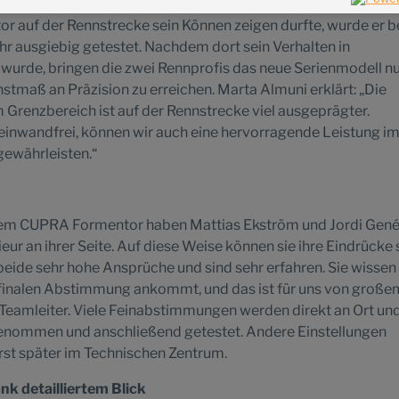
 auf der Rennstrecke sein Können zeigen durfte, wurde er b
r ausgiebig getestet. Nachdem dort sein Verhalten in
 wurde, bringen die zwei Rennprofis das neue Serienmodell n
stmaß an Präzision zu erreichen. Marta Almuni erklärt: „Die
 Grenzbereich ist auf der Rennstrecke viel ausgeprägter.
es einwandfrei, können wir auch eine hervorragende Leistung i
ewährleisten.“
 dem CUPRA Formentor haben Mattias Ekström und Jordi Gen
r an ihrer Seite. Auf diese Weise können sie ihre Eindrücke 
eide sehr hohe Ansprüche und sind sehr erfahren. Sie wissen
r finalen Abstimmung ankommt, und das ist für uns von große
er Teamleiter. Viele Feinabstimmungen werden direkt an Ort und
enommen und anschließend getestet. Andere Einstellungen
rst später im Technischen Zentrum.
nk detailliertem Blick