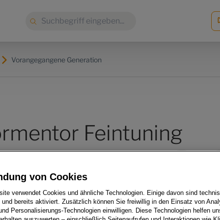
Suche:
Vorangegangene Generation
mentor Feintuning
ndung von Cookies
ite verwendet Cookies und ähnliche Technologien. Einige davon sind techni
h und bereits aktiviert. Zusätzlich können Sie freiwillig in den Einsatz von Anal
und Personalisierungs-Technologien einwilligen. Diese Technologien helfen uns
rhalten auszuwerten – einschließlich Seitenaufrufen und Interaktionen wie Kl