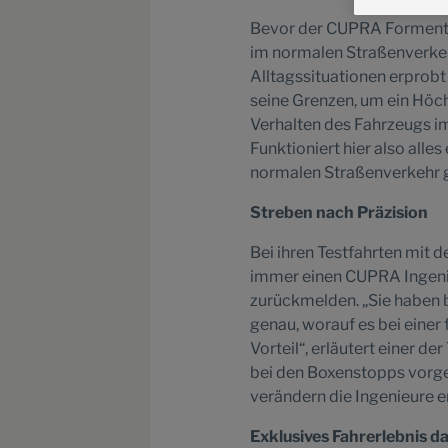
Bevor der CUPRA Formentor
im normalen Straßenverkeh
Alltagssituationen erprobt
seine Grenzen, um ein Höch
Verhalten des Fahrzeugs im
Funktioniert hier also all
normalen Straßenverkehr g
Streben nach Präzision
Bei ihren Testfahrten mit
immer einen CUPRA Ingenieu
zurückmelden. „Sie haben b
genau, worauf es bei eine
Vorteil“, erläutert einer d
bei den Boxenstopps vorg
verändern die Ingenieure e
Exklusives Fahrerlebnis da