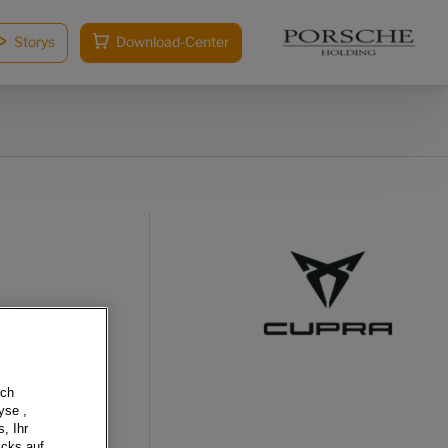
Storys
Download-Center
sch
yse ,
, Ihr
icks auf