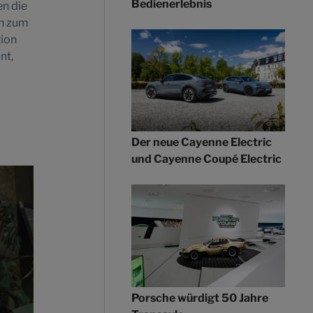
Bedienerlebnis
n die
ch zum
tion
nt,
Der neue Cayenne Electric
und Cayenne Coupé Electric
Porsche würdigt 50 Jahre