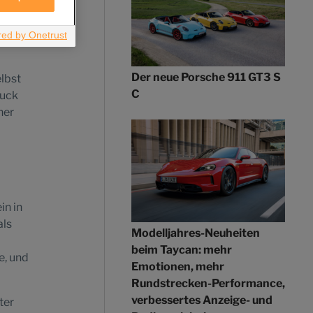
ie
Der neue Porsche 911 GT3 S
lbst
C
ruck
her
in in
als
Modelljahres-Neuheiten
beim Taycan: mehr
e, und
Emotionen, mehr
Rundstrecken-Performance,
verbessertes Anzeige- und
ter