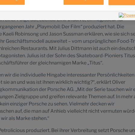
na Angelina aus Los Angeles, wie sie über den körperlich
hens eine direkte Verbindung zu ihrer Seele aufbaut. Auch d
in einer Folge auf, ebenso Lino DiSalvo, ein Regisseur für
rgangenen Jahr „Playmobil: Der Film“ produziert hat. Die
Kaeli Robinsong und Jason Sussman erklären, wie sie sich se
h ihr Geschäftsmodell ausweitet – vom ursprünglichen Food-T
lreichen Restaurants. Mit Julius Dittmann ist auch ein deutsc
agonisten. Julius ist der Sohn des Skateboard-Pioniers Titus
chäftsführer der gleichnamigen Marke „Titus“.
en wir die individuelle Hingabe interessanter Persönlichkeiten
sie an und was ist ihnen wirklich wichtig?“, erklärt Oliver
gkommunikation der Porsche AG. „Mit der Serie tauchen wir e
ungen Zielgruppe und greifen relevante Themen auf. In mehr 
 kein einziger Porsche zu sehen. Vielmehr decken wir
hen auf, die man auf Anhieb vielleicht nicht vermuten würd
 wir als Marke stehen.“
trolicious produziert. Bei ihrer Verbreitung setzt Porsche un