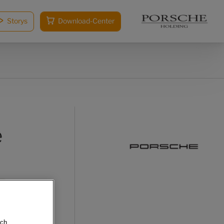
Storys
Download-Center
e
sch