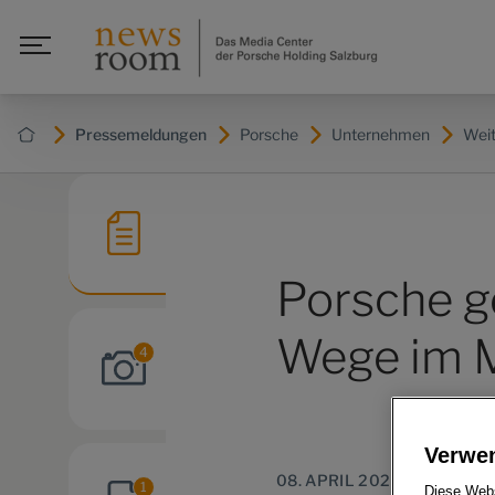
Pressemeldungen
Porsche
Unternehmen
Wei
Porsche g
Wege im 
4
Verwe
08. APRIL 2020
1
Diese Webs