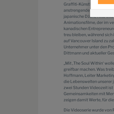
Graffiti-Künstlerin Christi
anstrengenden Akt des Sprü
japanische DJane Hito tritt 
Animationsfilme, der im ve
kanadischen Entrepreneure 
treu bleiben, während sic
auf Vancouver Island zu zah
Unternehmer unter den Prot
Dittmann und aktueller Ges
„Mit ‚The Soul Within‘ woll
greifbar machen. Was treibt 
Hoffmann, Leiter Marketin
die Lebenswelten unserer j
zwei Stunden Videozeit ist
Gemeinsamkeiten mit Mensc
zeigen damit Werte, für die
Die Videoserie wurde von Pe