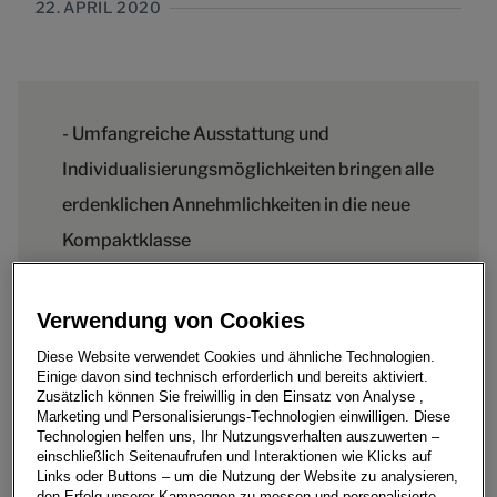
22. APRIL 2020
- Umfangreiche Ausstattung und
Individualisierungsmöglichkeiten bringen alle
erdenklichen Annehmlichkeiten in die neue
Kompaktklasse
- Mehr Platz und mehr Komfort auf den
vorderen wie hinteren Sitzplätzen
Verwendung von Cookies
- Größeres Kofferraumvolumen für höhere
Diese Website verwendet Cookies und ähnliche Technologien.
Einige davon sind technisch erforderlich und bereits aktiviert.
Alltagstauglichkeit
Zusätzlich können Sie freiwillig in den Einsatz von Analyse ,
- Intelligente Beheizungs- und
Marketing und Personalisierungs-Technologien einwilligen. Diese
Technologien helfen uns, Ihr Nutzungsverhalten auszuwerten –
Klimatisierungssysteme
einschließlich Seitenaufrufen und Interaktionen wie Klicks auf
Links oder Buttons – um die Nutzung der Website zu analysieren,
- Virtuelle 3D Rundfahrt mit dem neuen SEAT
den Erfolg unserer Kampagnen zu messen und personalisierte