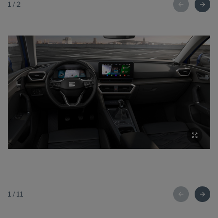
1
/
2
1
/
11