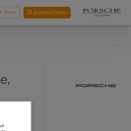
Storys
Download-Center
e,
sch