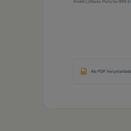
André Lotterer, Porsche 99X El
Als PDF herunterlad