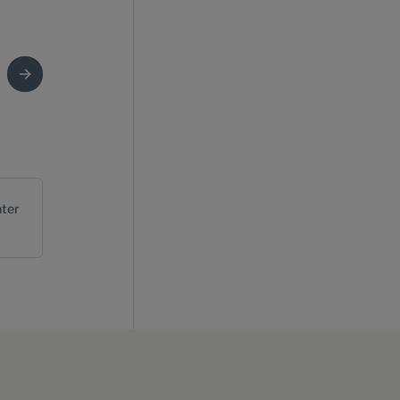
Neel Jani, Porsche 99X Electric, #18, André Lotterer, Porsche 
ter