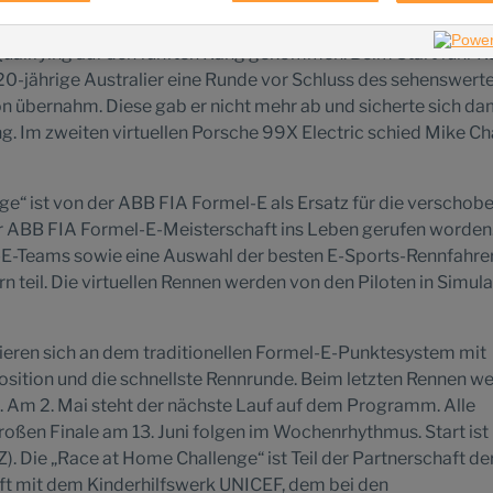
er Simracer feierte Joshua Rogers (AU) in einem weiteren digi
en ersten Rennsieg. Der aktuelle Champion des Porsche TAG 
ualifying auf den fünften Rang gekommen. Beim Start fuhr R
r 20-jährige Australier eine Runde vor Schluss des sehenswert
n übernahm. Diese gab er nicht mehr ab und sicherte sich da
g. Im zweiten virtuellen Porsche 99X Electric schied Mike Ch
e“ ist von der ABB FIA Formel-E als Ersatz für die verschob
r ABB FIA Formel-E-Meisterschaft ins Leben gerufen worden
E-Teams sowie eine Auswahl der besten E-Sports-Rennfahrer
n teil. Die virtuellen Rennen werden von den Piloten in Simul
tieren sich an dem traditionellen Formel-E-Punktesystem mit
Position und die schnellste Rennrunde. Beim letzten Rennen w
 Am 2. Mai steht der nächste Lauf auf dem Programm. Alle
oßen Finale am 13. Juni folgen im Wochenrhythmus. Start ist
). Die „Race at Home Challenge“ ist Teil der Partnerschaft d
t mit dem Kinderhilfswerk UNICEF, dem bei den