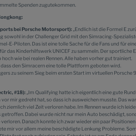
sammelte Spenden zugutekommen.
Hongkong:
ports bei Porsche Motorsport):
„Endlich ist die Formel E zur
 sowohl in der Challenger Grid mit den Simracing-Spezialist
el-E-Piloten. Das ist eine tolle Sache für die Fans und für ein
ür das Kinderhilfswerk UNICEF zu sammeln. Der sportliche E
 hoch wie bei realen Rennen. Alle haben vorher gut trainiert.
, dass den Simracern eine tolle Plattform geboten wird.
ers zu seinem Sieg beim ersten Start im virtuellen Porsche
ctric, #18):
„Im Qualifying hatte ich eigentlich eine gute Rund
a vor mir gedreht hat, so dass ich ausweichen musste. Das wa
h ziemlich viel Zeit verloren habe. Im Rennen wurde ich leider
 getroffen. Dabei wurde nicht nur mein Auto beschädigt, son
e verloren. Danach konnte ich zwar wieder ein paar Positionen
itete mir vor allem meine beschädigte Lenkung Probleme. Som