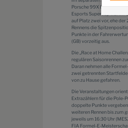
Im separaten Starterfeld d
Porsche 99X Electric sein
Esports Supercup war im Q
auf Platz zwei vor, ehe de
Rennens die Spitzenpositio
Punkte in der Fahrerwertun
(GB) vorzeitig aus.
Die „Race at Home Challeng
regulären Saisonrennen zu
Daran nehmen alle Formel-
zwei getrennten Startfelder
von zu Hause gefahren.
Die Veranstaltungen orien
Extrazählern für die Pole-
doppelte Punkte vergeben.
weiteren Rennen bis zum gr
jeweils um 16:30 Uhr (MESZ
FIA Formel-E-Meisterschaf