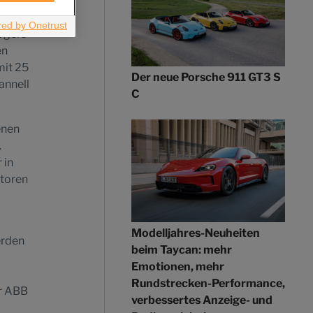
talen
Heuer
ogers
en
mit 25
Der neue Porsche 911 GT3 S
annell
C
enen
.
 in
atoren
Modelljahres-Neuheiten
erden
beim Taycan: mehr
Emotionen, mehr
Rundstrecken-Performance,
er ABB
verbessertes Anzeige- und