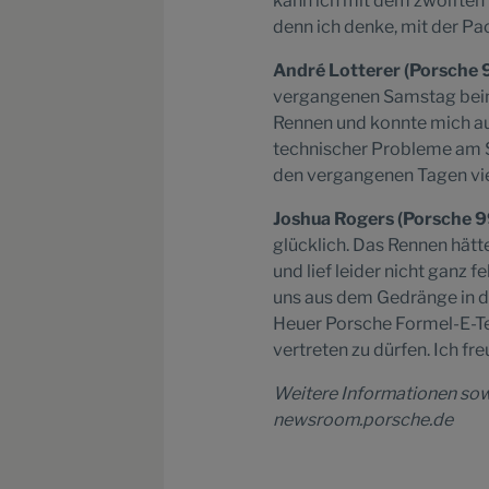
kann ich mit dem zwölften 
denn ich denke, mit der Pa
André Lotterer (Porsche 9
vergangenen Samstag beim 
Rennen und konnte mich au
technischer Probleme am Si
den vergangenen Tagen viel
Joshua Rogers (Porsche 99
glücklich. Das Rennen hätte
und lief leider nicht ganz f
uns aus dem Gedränge in de
Heuer Porsche Formel-E-Te
vertreten zu dürfen. Ich f
Weitere Informationen sow
newsroom.porsche.de