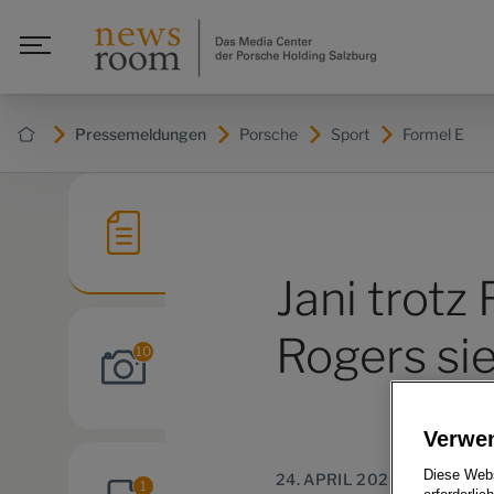
Pressemeldungen
Porsche
Sport
Formel E
Jani trotz
Rogers si
10
Verwe
Diese Webs
24. APRIL 2020
1