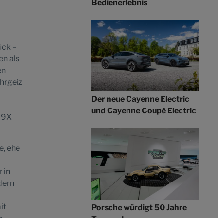
Bedienerlebnis
ück –
en als
en
hrgeiz
Der neue Cayenne Electric
und Cayenne Coupé Electric
 99X
e, ehe
r
 in
dern
it
Porsche würdigt 50 Jahre