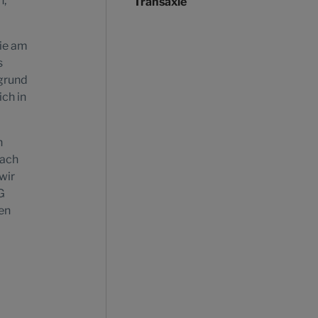
h,
Transaxle
wie am
s
grund
ich in
h
fach
wir
G
en