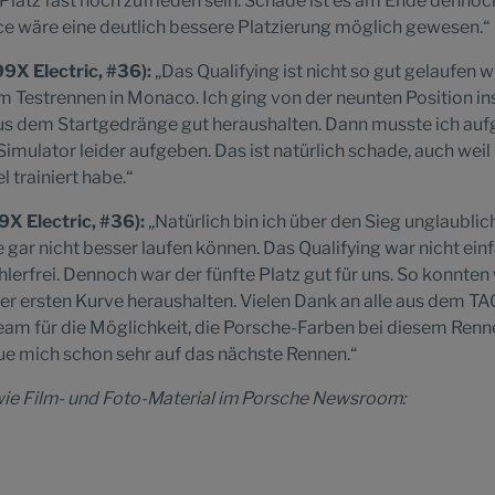
Platz fast noch zufrieden sein. Schade ist es am Ende dennoc
ce wäre eine deutlich bessere Platzierung möglich gewesen.“
9X Electric, #36):
„Das Qualifying ist nicht so gut gelaufen 
Testrennen in Monaco. Ich ging von der neunten Position in
s dem Startgedränge gut heraushalten. Dann musste ich auf
mulator leider aufgeben. Das ist natürlich schade, auch weil 
 trainiert habe.“
X Electric, #36):
„Natürlich bin ich über den Sieg unglaublic
 gar nicht besser laufen können. Das Qualifying war nicht ein
ehlerfrei. Dennoch war der fünfte Platz gut für uns. So konnten 
r ersten Kurve heraushalten. Vielen Dank an alle aus dem TA
am für die Möglichkeit, die Porsche-Farben bei diesem Renn
reue mich schon sehr auf das nächste Rennen.“
ie Film- und Foto-Material im Porsche Newsroom: