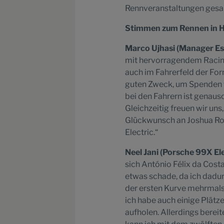
Rennveranstaltungen ge
Stimmen zum Rennen in 
Marco Ujhasi (Manager Es
mit hervorragendem Racing
auch im Fahrerfeld der Form
guten Zweck, um Spenden f
bei den Fahrern ist genauso
Gleichzeitig freuen wir uns
Glückwunsch an Joshua Rog
Electric.“
Neel Jani (Porsche 99X Ele
sich António Félix da Cost
etwas schade, da ich dadurc
der ersten Kurve mehrmals
ich habe auch einige Plätz
aufholen. Allerdings bere