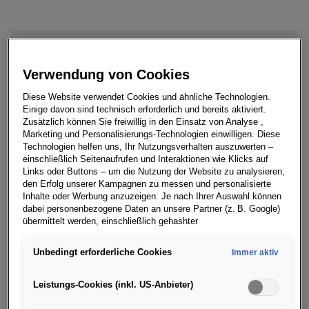
- Live-Event am 4. Juni um 12.00 Uhr (MESZ)
Verwendung von Cookies
auf dem YouTube-Kanal von SEAT
Diese Website verwendet Cookies und ähnliche Technologien.
- CASA SEAT ehrt die Heimatstadt Barcelona
Einige davon sind technisch erforderlich und bereits aktiviert.
Zusätzlich können Sie freiwillig in den Einsatz von Analyse ,
sowie die Geschichte von SEAT
Marketing und Personalisierungs-Technologien einwilligen. Diese
Technologien helfen uns, Ihr Nutzungsverhalten auszuwerten –
einschließlich Seitenaufrufen und Interaktionen wie Klicks auf
Links oder Buttons – um die Nutzung der Website zu analysieren,
den Erfolg unserer Kampagnen zu messen und personalisierte
Inhalte oder Werbung anzuzeigen. Je nach Ihrer Auswahl können
Bald ist es so weit: Die CASA SEAT öffnet erstmals am
dabei personenbezogene Daten an unsere Partner (z. B. Google)
Donnerstag, den 4. Juni ihre Pforten. Im Rahmen einer
übermittelt werden, einschließlich gehashter
Kontaktinformationen, die Sie über Formulare bereitgestellt haben
virtuellen Präsentation stellt SEAT das Gebäude im
(z. B. E Mail Adresse oder Telefonnummer).
Herzen Barcelonas vor. Verantwortliche von SEAT sowie
Unbedingt erforderliche Cookies
Immer aktiv
SEAT Markenbotschafter führen die digitalen Besucher
Für bestimmte Marketing und Leistungstechnologien nutzen wir
Dienste der Google Ireland Ltd., die personenbezogene Daten an
durch die verschiedenen Räume und präsentieren die
Leistungs-Cookies (inkl. US-Anbieter)
die Google LLC in den USA weiterleiten kann. In den USA besteht
Angebote der CASA SEAT.
kein der EU gleichwertiges Datenschutzniveau; staatliche Zugriffe