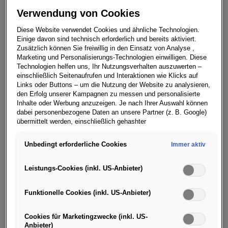
19. AUGUST 2020
Verwendung von Cookies
Diese Website verwendet Cookies und ähnliche Technologien.
Einige davon sind technisch erforderlich und bereits aktiviert.
Zusätzlich können Sie freiwillig in den Einsatz von Analyse ,
Marketing und Personalisierungs-Technologien einwilligen. Diese
Digitale Weltpremiere im Porsche NewsTV
Technologien helfen uns, Ihr Nutzungsverhalten auszuwerten –
einschließlich Seitenaufrufen und Interaktionen wie Klicks auf
Links oder Buttons – um die Nutzung der Website zu analysieren,
den Erfolg unserer Kampagnen zu messen und personalisierte
Inhalte oder Werbung anzuzeigen. Je nach Ihrer Auswahl können
dabei personenbezogene Daten an unsere Partner (z. B. Google)
Sportwagen, Reiselimousine, Hybrid-Pionier – die
übermittelt werden, einschließlich gehashter
Vielseitigkeit und die einzigartige Symbiose der
Kontaktinformationen, die Sie über Formulare bereitgestellt haben
Gegensätze macht den Porsche Panamera seit jeher
(z. B. E Mail Adresse oder Telefonnummer).
Unbedingt erforderliche Cookies
Immer aktiv
aus. Die zweite Generation, die seit 2016 im Markt ist,
Für bestimmte Marketing und Leistungstechnologien nutzen wir
wird nun in ihrem Kern weiter geschärft.
Dienste der Google Ireland Ltd., die personenbezogene Daten an
Leistungs-Cookies (inkl. US-Anbieter)
die Google LLC in den USA weiterleiten kann. In den USA besteht
Der neue Panamera feiert seine
Weltpremiere am 26.
kein der EU gleichwertiges Datenschutzniveau; staatliche Zugriffe
Funktionelle Cookies (inkl. US-Anbieter)
und eingeschränkte Rechtsschutzmöglichkeiten können nicht
August 2020, um 15:00 Uhr MESZ
, online im eigenen
ausgeschlossen werden. Die Übermittlung erfolgt auf Grundlage
Web-Format Porsche NewsTV – unter anderem mit dem
von Standardvertragsklauseln der Europäischen Kommission.
Cookies für Marketingzwecke (inkl. US-
Vorstandsvorsitzenden Oliver Blume und Rennfahrer
Anbieter)