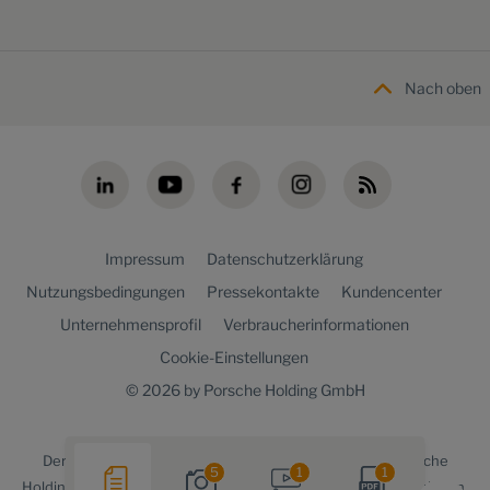
Nach oben
Impressum
Datenschutzerklärung
Nutzungsbedingungen
Pressekontakte
Kundencenter
Unternehmensprofil
Verbraucherinformationen
Cookie-Einstellungen
© 2026 by Porsche Holding GmbH
Der
Porsche Holding newsroom
ist ein Angebot der Porsche
5
1
1
Holding Konzernkommunikation für Medienvertreter, Journalisten,