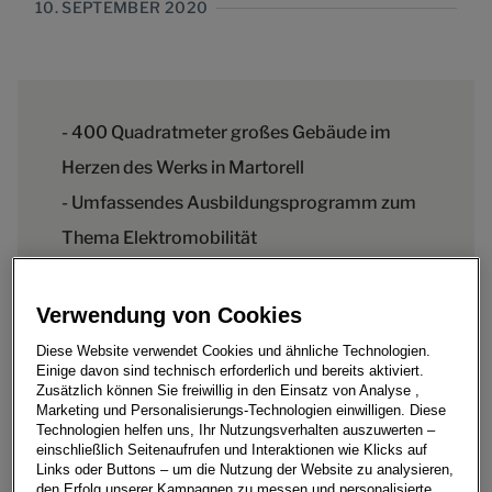
10. SEPTEMBER 2020
- 400 Quadratmeter großes Gebäude im
Herzen des Werks in Martorell
- Umfassendes Ausbildungsprogramm zum
Thema Elektromobilität
- Angebot gilt für alle Mitarbeiter des
Unternehmens
Verwendung von Cookies
- Ausbildung wird Grundstein der
Diese Website verwendet Cookies und ähnliche Technologien.
Einige davon sind technisch erforderlich und bereits aktiviert.
Transformation zur Elektromobilität
Zusätzlich können Sie freiwillig in den Einsatz von Analyse ,
Marketing und Personalisierungs-Technologien einwilligen. Diese
Technologien helfen uns, Ihr Nutzungsverhalten auszuwerten –
einschließlich Seitenaufrufen und Interaktionen wie Klicks auf
Links oder Buttons – um die Nutzung der Website zu analysieren,
den Erfolg unserer Kampagnen zu messen und personalisierte