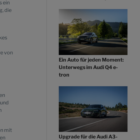
s ein
, die
rkes
re von
Ein Auto für jeden Moment:
Unterwegs im Audi Q4 e-
tron
ten
 und
n
en mit
Upgrade für die Audi A3-
ren