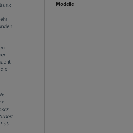
Modelle
trang
mehr
Runden
zen
her
macht
 die
in
ch
rasch
rbeit.
 Lob