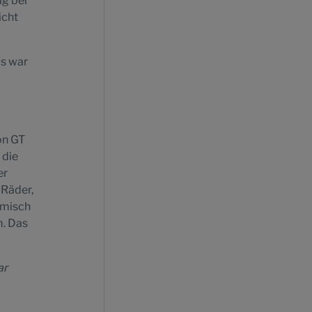
ig bei
icht
as war
on GT
 die
er
-Räder,
amisch
m. Das
ar