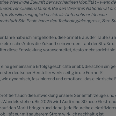
chtige Weg in die Zukunft der nachhaltigen Mobilität – wenn de
enerativen Quellen stammt.
Bei den Vereinten Nationen ist di 
t, in Brasilien engagiert er sich als Unternehmer für neue
eimatstadt São Paulo hat er den Technologiekongress „Zero S
er Jahre habe ich mitgeholfen, die Formel E aus der Taufe zu 
s elektrische Autos die Zukunft sein werden – auf der Straße u
ter diese Entwicklung voranschreitet, desto mehr spricht sie 
ir eine gemeinsame Erfolgsgeschichte erlebt, die schon einige
 erster deutscher Hersteller werksseitig in die Formel E
, wie dynamisch, faszinierend und emotional das elektrische 
ofitiert auch die Entwicklung unserer Serienfahrzeuge, und 
es Wandels stehen. Bis 2025 wird Audi rund 30 neue Elektroa
auf den Markt bringen und dabei jede Baureihe elektrifizieren
mobilität nur mit sauberem Strom wirklich nachhaltig ist.