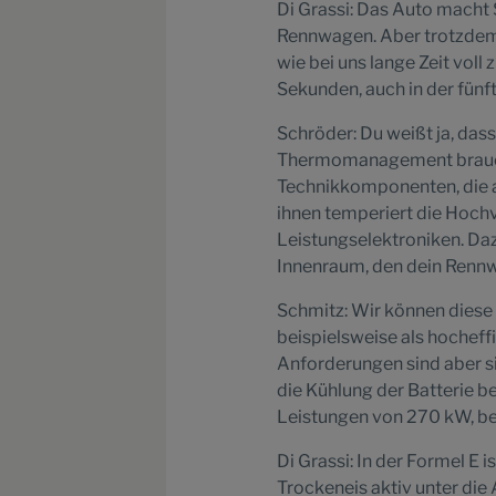
Di Grassi: Das Auto macht 
Rennwagen. Aber trotzdem g
wie bei uns lange Zeit voll 
Sekunden, auch in der fünf
Schröder: Du weißt ja, das
Thermomanagement braucht.
Technikkomponenten, die a
ihnen temperiert die Hochv
Leistungselektroniken. Dazu
Innenraum, den dein Rennw
Schmitz: Wir können diese v
beispielsweise als hochef
Anforderungen sind aber s
die Kühlung der Batterie b
Leistungen von 270 kW, be
Di Grassi: In der Formel E 
Trockeneis aktiv unter di