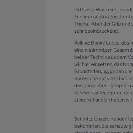
Di Grassi: Was mir besonders
Turismo auch guten Komfort
Thema. Aber der Grip und d
sehr beeindruckend.
Reiling: Danke Lucas, das f
einem stimmigen Gesamtbil
bei der Technik aus dem Vo
wir hier einsetzen, das No
Grundfederung, geben uns 
Karosserie auf verschieden
den geregelten Dämpfern 
Fahrwerkssteuergerät gema
steuern. Für dich haben wi
Schmitz: Unsere Kunden kö
bekommen, die es heute gib