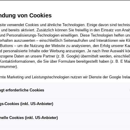
ndung von Cookies
ite verwendet Cookies und ähnliche Technologien. Einige davon sind techni
 Audi-Pilot Lucas di Grassi fährt den RS e-tron GT Prototyp
h und bereits aktiviert. Zusätzlich können Sie freiwillig in den Einsatz von Anal
und Personalisierungs-Technologien einwilligen. Diese Technologien helfen uns
n Entwicklern
rhalten auszuwerten – einschließlich Seitenaufrufen und Interaktionen wie Kl
 Buttons – um die Nutzung der Website zu analysieren, den Erfolg unserer 
roduzierbare Beschleunigung, aufwändiges Thermomanagemen
 personalisierte Inhalte oder Werbung anzuzeigen. Je nach Ihrer Auswahl k
rk: Luftfederung, geregelte Dämpfung und Allradlenkung
zogene Daten an unsere Partner (z. B. Google) übermittelt werden, einschließ
Kontaktinformationen, die Sie über Formulare bereitgestellt haben (z. B. E Ma
achhaltigkeit basiert auf technologischer Innovation“
onnummer).
mte Marketing und Leistungstechnologien nutzen wir Dienste der Google Irelan
zogene Daten an die Google LLC in den USA weiterleiten kann. In den USA b
ichwertiges Datenschutzniveau; staatliche Zugriffe und eingeschränkte
gt erforderliche Cookies
tzmöglichkeiten können nicht ausgeschlossen werden. Die Übermittlung erfol
uburg an der Donau. Vor dem Gebäude des Kompetenzcent
von Standardvertragsklauseln der Europäischen Kommission.
 ein seriennaher RS e-tron GT, umringt von vier Männern. 
gs-Cookies (inkl. US-Anbieter)
ber einen personalisierten Link auf unsere Website gelangen und Marketing 
 von Audi Sport ABT Schaeffler und Champion der Saison 20
können die dabei anfallenden Nutzungsdaten wie etwa Seitenaufrufe oder Klic
nelle Cookies (inkl. US-Anbieter)
n GT-Entwicklern: Dennis Schmitz kommt von Audi, Jaan-Mat
nen von dem Ihnen zugeordneten Händler bzw. im Falle eines Porsche Betrieb
ter Auto GmbH & Co KG eingesehen werden. Dies dient der personalisierten 
rt GmbH und Christian Schröder vom Entwicklungspartner 
folgsmessung der jeweiligen Kampagne.