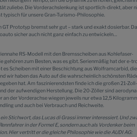
bei niedrigem Tempo, um die Dynamik zu erhöhen, gleichsinn
t zuliebe. Die Vorderachslenkung ist sportlich-direkt, aber n
st typisch für unsere Gran-Turismo-Philosophie.
on GT Prototyp bremst sehr gut – stark und exakt dosierbar. D
oauto sicher auch nicht ganz einfach zu entwickeln…
seriennahe RS-Modell mit den Bremsscheiben aus Kohlefaser-
e gehören zum Besten, was es gibt. Serienmäßig hat der e-tr
bt es Scheiben mit einer Beschichtung aus Wolframcarbid, die
nd wir haben das Auto auf die wahrscheinlich schönsten Räd
e gegeben hat. Am faszinierendsten finde ich die großen 21-Zoll
und der aufwendigen Herstellung. Die 20-Zöller sind aerodyn
er an der Vorderachse wiegen jeweils nur etwa 12,5 Kilogram
andling und auch bei Verbrauch und Reichweite.
ein Stichwort, das Lucas di Grassi immer interessiert. Und zw
 Rennfahrer in der Formel E, sondern auch als Vordenker beim
n. Hier vertritt er die gleiche Philosophie wie die AUDI AG: