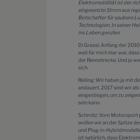
Elektromobilität ist der ri
eingesetzte Strom aus reg
Botschafter für saubere Luf
Technologien. In seiner H
ins Leben gerufen.
Di Grassi: Anfang der 2010
weil für mich klar war, das
der Rennstrecke. Und je wei
sich.
Reiling: Wir haben ja mit d
andauert. 2017 sind wir als
eingestiegen, um zu zeigen
sein kann.
Schmitz: Vom Motorsport pr
wollen wir an der Spitze d
und Plug-in-Hybridmodelle 
ist natürlich, dass Elektro