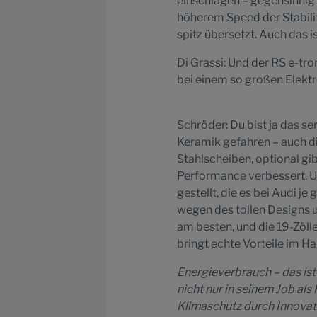
einschlagen – gegensinnig 
höherem Speed der Stabilitä
spitz übersetzt. Auch das i
Di Grassi: Und der RS e-tr
bei einem so großen Elektr
Schröder: Du bist ja das 
Keramik gefahren – auch di
Stahlscheiben, optional gi
Performance verbessert. U
gestellt, die es bei Audi j
wegen des tollen Designs 
am besten, und die 19-Zöll
bringt echte Vorteile im H
Energieverbrauch – das ist 
nicht nur in seinem Job als
Klimaschutz durch Innovatio