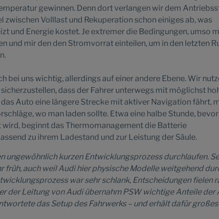
emperatur gewinnen. Denn dort verlangen wir dem Antriebss
 zwischen Volllast und Rekuperation schon einiges ab, was
heizt und Energie kostet. Je extremer die Bedingungen, umso 
ten und mir den den Stromvorrat einteilen, um in den letzten 
n.
ch bei uns wichtig, allerdings auf einer andere Ebene. Wir nut
m sicherzustellen, dass der Fahrer unterwegs mit möglichst ho
das Auto eine längere Strecke mit aktiver Navigation fährt, 
rschläge, wo man laden sollte. Etwa eine halbe Stunde, bevor
t wird, beginnt das Thermomanagement die Batterie
assend zu ihrem Ladestand und zur Leistung der Säule.
nen ungewöhnlich kurzen Entwicklungsprozess durchlaufen. Se
r früh, auch weil Audi hier physische Modelle weitgehend dur
 Entwicklungsprozess war sehr schlank, Entscheidungen fielen 
er der Leitung von Audi übernahm PSW wichtige Anteile der A
twortete das Setup des Fahrwerks – und erhält dafür großes