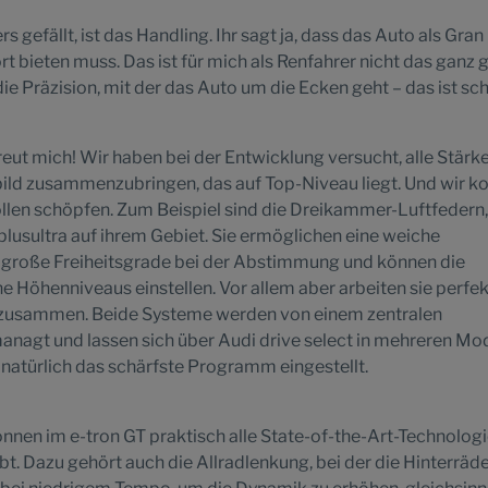
 gefällt, ist das Handling. Ihr sagt ja, dass das Auto als Gran
 bieten muss. Das ist für mich als Renfahrer nicht das ganz 
ie Präzision, mit der das Auto um die Ecken geht – das ist sc
reut mich! Wir haben bei der Entwicklung versucht, alle Stärk
d zusammenzubringen, das auf Top-Niveau liegt. Und wir k
llen schöpfen. Zum Beispiel sind die Dreikammer-Luftfedern,
nplusultra auf ihrem Gebiet. Sie ermöglichen eine weiche
große Freiheitsgrade bei der Abstimmung und können die
e Höhenniveaus einstellen. Vor allem aber arbeiten sie perfek
zusammen. Beide Systeme werden von einem zentralen
nagt und lassen sich über Audi drive select in mehreren Mo
r natürlich das schärfste Programm eingestellt.
nnen im e-tron GT praktisch alle State-of-the-Art-Technolog
t. Dazu gehört auch die Allradlenkung, bei der die Hinterräd