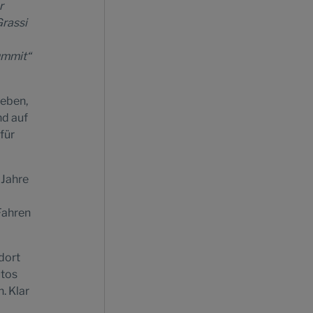
r
Grassi
ummit“
heben,
nd auf
für
 Jahre
Fahren
dort
utos
. Klar