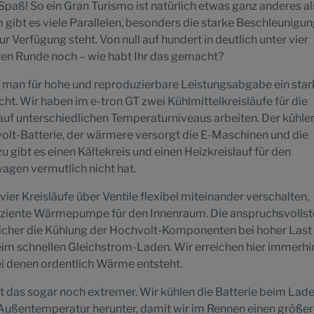
Spaß! So ein Gran Turismo ist natürlich etwas ganz anderes al
ibt es viele Parallelen, besonders die starke Beschleunigung
zur Verfügung steht. Von null auf hundert in deutlich unter vier
ten Runde noch – wie habt Ihr das gemacht?
s man für hohe und reproduzierbare Leistungsabgabe ein sta
 Wir haben im e-tron GT zwei Kühlmittelkreisläufe für die
uf unterschiedlichen Temperaturniveaus arbeiten. Der kühle
olt-Batterie, der wärmere versorgt die E-Maschinen und die
 gibt es einen Kältekreis und einen Heizkreislauf für den
agen vermutlich nicht hat.
ier Kreisläufe über Ventile flexibel miteinander verschalten,
fiziente Wärmepumpe für den Innenraum. Die anspruchsvolls
icher die Kühlung der Hochvolt-Komponenten bei hoher Last
eim schnellen Gleichstrom-Laden. Wir erreichen hier immerhi
i denen ordentlich Wärme entsteht.
ist das sogar noch extremer. Wir kühlen die Batterie beim Lad
e Außentemperatur herunter, damit wir im Rennen einen größe