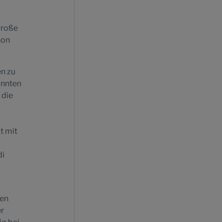
große
hon
en zu
onnten
 die
t mit
di
ien
er