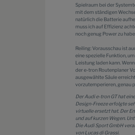
Spielraum bei der Systemt
mit dem ständigen Wechsel
natürlich die Batterie auf
muss ich auf Effizienz ach
noch genug Power zu habe
Reiling: Vorausschau ist au
eine spezielle Funktion, u
Leistung laden kann. Wenn 
der e-tron Routenplaner Vo
ausgewählte Säule erreich
vorzutemperieren, genau p
Der Audi e-tron GT hat ei
Design-Freeze erfolgte seh
virtuelle ersetzt hat. Der
und auf kurzen Wegen. Unt
Die Audi Sport GmbH veran
von Lucas di Grassi.