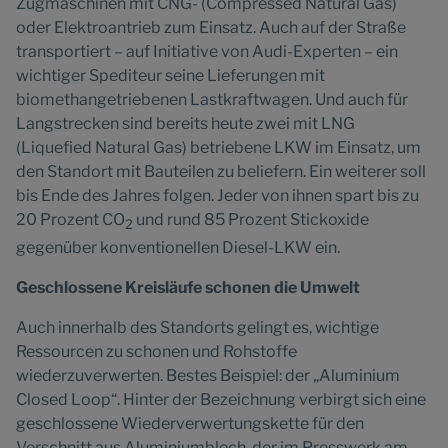
Zugmaschinen mit CNG- (Compressed Natural Gas)
oder Elektroantrieb zum Einsatz. Auch auf der Straße
transportiert – auf Initiative von Audi-Experten – ein
wichtiger Spediteur seine Lieferungen mit
biomethangetriebenen Lastkraftwagen. Und auch für
Langstrecken sind bereits heute zwei mit LNG
(Liquefied Natural Gas) betriebene LKW im Einsatz, um
den Standort mit Bauteilen zu beliefern. Ein weiterer soll
bis Ende des Jahres folgen. Jeder von ihnen spart bis zu
20 Prozent CO
und rund 85 Prozent Stickoxide
2
gegenüber konventionellen Diesel-LKW ein.
Geschlossene Kreisläufe schonen die Umwelt
Auch innerhalb des Standorts gelingt es, wichtige
Ressourcen zu schonen und Rohstoffe
wiederzuverwerten. Bestes Beispiel: der „Aluminium
Closed Loop“. Hinter der Bezeichnung verbirgt sich eine
geschlossene Wiederverwertungskette für den
Verschnitt aus Aluminiumblech, der im Presswerk am