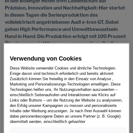
In den Böllinger Höfen trifft Leidenschaft auf
Präzision, Innovation und Nachhaltigkeit: Hier startet
in diesen Tagen die Serienproduktion des
vollelektrisch angetriebenen Audi e-tron GT. Dabei
gehen High Performance und Umweltbewusstsein
Hand in Hand: Die Produktion erfolgt mit 100 Prozent
Ökostrom sowie Wärme aus regenerativen Quellen
bilanziell CO
-neutral. Die ressourcenschonende
2
Verwendung von Cookies
Fahrzeugfertigung vermeidet zudem Papier und
Verpackung, nutzt geschlossene Aluminium- und
Diese Website verwendet Cookies und ähnliche Technologien.
Kunststoffkreisläufe und wurde erstmals für ein neues
Einige davon sind technisch erforderlich und bereits aktiviert.
Zusätzlich können Sie freiwillig in den Einsatz von Analyse ,
Audi-Modell ganz ohne physische Prototypen geplant.
Marketing und Personalisierungs-Technologien einwilligen. Diese
Technologien helfen uns, Ihr Nutzungsverhalten auszuwerten –
Mit dem Audi e-tron GT geht am Standort Neckarsulm
einschließlich Seitenaufrufen und Interaktionen wie Klicks auf
das stärkste Elektrofahrzeug der Marke in Serie. Die
Links oder Buttons – um die Nutzung der Website zu analysieren,
den Erfolg unserer Kampagnen zu messen und personalisierte
Fertigung in den Audi Böllinger Höfen ist dabei ebenso
Inhalte oder Werbung anzuzeigen. Je nach Ihrer Auswahl können
einzigartig wie das Auto selbst: Kein Fahrzeug wurde bei
dabei personenbezogene Daten an unsere Partner (z. B. Google)
den Vier Ringen bislang so schnell zur Serienreife
übermittelt werden, einschließlich gehashter
Kontaktinformationen, die Sie über Formulare bereitgestellt haben
gebracht. „Als elektrische und sportliche Speerspitze
(z. B. E Mail Adresse oder Telefonnummer).