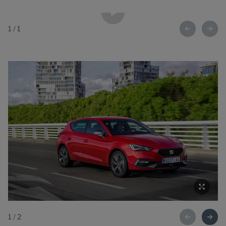
1
/
1
1
/
2