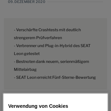
09. DEZEMBER 2020
- Verschärfte Crashtests mit deutlich
strengerem Prüfverfahren
- Verbrenner und Plug-in-Hybrid des SEAT
Leon getestet
- Bestnoten dank neuem, serienmäßigem
Mittelairbag
- SEAT Leon erreicht Fünf-Sterne-Bewertung
Der brandneue SEAT Leon ist von der europäischen
Verwendung von Cookies
Sicherheitsorganisation Euro NCAP mit fünf Sternen