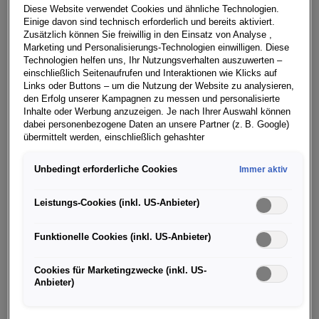
Diese Website verwendet Cookies und ähnliche Technologien.
ausgezeichnet worden. Das neue Modell hat damit –
Einige davon sind technisch erforderlich und bereits aktiviert.
trotz neuer, verschärfter Testkriterien für das Jahr 2020
Zusätzlich können Sie freiwillig in den Einsatz von Analyse ,
– die Bestnote erreicht und gilt nun auch offiziell als
Marketing und Personalisierungs-Technologien einwilligen. Diese
Technologien helfen uns, Ihr Nutzungsverhalten auszuwerten –
eines der sichersten Fahrzeuge auf dem Markt.
einschließlich Seitenaufrufen und Interaktionen wie Klicks auf
Links oder Buttons – um die Nutzung der Website zu analysieren,
Eine der wichtigsten Änderungen bei den Prüfverfahren
den Erfolg unserer Kampagnen zu messen und personalisierte
des Euro NCAP im Jahr 2020 ist die Einführung des
Inhalte oder Werbung anzuzeigen. Je nach Ihrer Auswahl können
dabei personenbezogene Daten an unsere Partner (z. B. Google)
Tests „Frontalaufprall auf ein mobiles, progressives,
übermittelt werden, einschließlich gehashter
verformbares Hindernis“. Er ersetzt das bisherige
Kontaktinformationen, die Sie über Formulare bereitgestellt haben
Szenario „Frontalaufprall auf ein verformbares,
(z. B. E Mail Adresse oder Telefonnummer).
Unbedingt erforderliche Cookies
Immer aktiv
versetztes Hindernis“. Mit dem neuen Crashtest
Für bestimmte Marketing und Leistungstechnologien nutzen wir
bewertet die Organisation zum einen, wie gut die
Dienste der Google Ireland Ltd., die personenbezogene Daten an
Leistungs-Cookies (inkl. US-Anbieter)
Insassen in der Fahrgastzelle geschützt sind, und zum
die Google LLC in den USA weiterleiten kann. In den USA besteht
kein der EU gleichwertiges Datenschutzniveau; staatliche Zugriffe
anderen, welchen Beitrag die Knautschzone der
Funktionelle Cookies (inkl. US-Anbieter)
und eingeschränkte Rechtsschutzmöglichkeiten können nicht
Fahrzeugfront zu diesem Schutz leistet.
ausgeschlossen werden. Die Übermittlung erfolgt auf Grundlage
von Standardvertragsklauseln der Europäischen Kommission.
Cookies für Marketingzwecke (inkl. US-
Etliche Testkriterien verschärft
Anbieter)
Wenn Sie über einen personalisierten Link auf unsere Website
Auch die Vorgaben für einen Seitenaufprall wurden
gelangen und Marketing Technologien zulassen, können die dabei
anfallenden Nutzungsdaten wie etwa Seitenaufrufe oder Klick