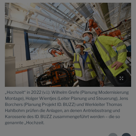
„Hochzeit“ in 2022 (v.l.): Wilhelm Grefe (Planung Modernisierung
Ne
Montage), Holger Wientjes (Leiter Planung und Steuerung), Jens
Ha
Borchers (Planung Projekt ID. BUZZ) und Werkleiter Thomas
Pl
Hahlbohm prüfen die Anlagen, an denen Antriebsstrang und
Mo
Karosserie des ID. BUZZ zusammengeführt werden – die so
wu
genannte „Hochzeit.