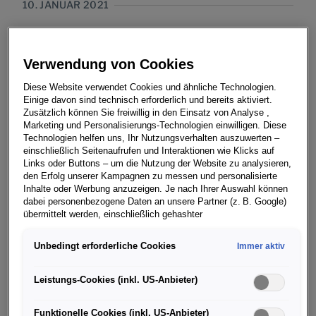
10. JANUAR 2021
Verwendung von Cookies
Diese Website verwendet Cookies und ähnliche Technologien.
Bei Volkswagen Nutzfahrzeuge (VWN) wurde der
Einige davon sind technisch erforderlich und bereits aktiviert.
Jahreswechsel erneut für Modernisierungs- und
Zusätzlich können Sie freiwillig in den Einsatz von Analyse ,
Umbaumaßnahmen im Werk Hannover genutzt. Rund
Marketing und Personalisierungs-Technologien einwilligen. Diese
Technologien helfen uns, Ihr Nutzungsverhalten auszuwerten –
1.000 Mitarbeiterinnen und Mitarbeiter von VWN und
einschließlich Seitenaufrufen und Interaktionen wie Klicks auf
Servicefirmen sind zwischen dem 23. Dezember und
Links oder Buttons – um die Nutzung der Website zu analysieren,
10. Januar am Standort im Einsatz gewesen. Im Fokus:
den Erfolg unserer Kampagnen zu messen und personalisierte
Inhalte oder Werbung anzuzeigen. Je nach Ihrer Auswahl können
Arbeiten in der Produktion für das neue T-Modell
dabei personenbezogene Daten an unsere Partner (z. B. Google)
sowie der Aufbau der Produktionslinien für den
übermittelt werden, einschließlich gehashter
vollelektrischen ID. BUZZ.
Kontaktinformationen, die Sie über Formulare bereitgestellt haben
(z. B. E Mail Adresse oder Telefonnummer).
Unbedingt erforderliche Cookies
Immer aktiv
Insgesamt wurden rund 100 Maßnahmen am Standort
Für bestimmte Marketing und Leistungstechnologien nutzen wir
Hannover umgesetzt, viele davon in der Montage. Damit
Dienste der Google Ireland Ltd., die personenbezogene Daten an
Leistungs-Cookies (inkl. US-Anbieter)
verfolgt die Marke konsequent die Modernisierungs-
die Google LLC in den USA weiterleiten kann. In den USA besteht
kein der EU gleichwertiges Datenschutzniveau; staatliche Zugriffe
Strategie des Werkes. „Unser Werk in Hannover bauen
Funktionelle Cookies (inkl. US-Anbieter)