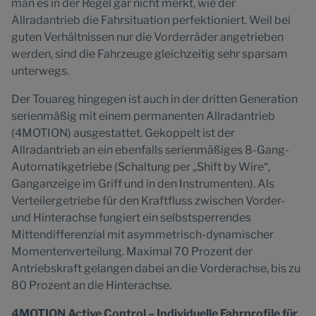
man es in der Regel gar nicht merkt, wie der
Allradantrieb die Fahrsituation perfektioniert. Weil bei
guten Verhältnissen nur die Vorderräder angetrieben
werden, sind die Fahrzeuge gleichzeitig sehr sparsam
unterwegs.
Der Touareg hingegen ist auch in der dritten Generation
serienmäßig mit einem permanenten Allradantrieb
(4MOTION) ausgestattet. Gekoppelt ist der
Allradantrieb an ein ebenfalls serienmäßiges 8-Gang-
Automatikgetriebe (Schaltung per „Shift by Wire“,
Ganganzeige im Griff und in den Instrumenten). Als
Verteilergetriebe für den Kraftfluss zwischen Vorder-
und Hinterachse fungiert ein selbstsperrendes
Mittendifferenzial mit asymmetrisch-dynamischer
Momentenverteilung. Maximal 70 Prozent der
Antriebskraft gelangen dabei an die Vorderachse, bis zu
80 Prozent an die Hinterachse.
4MOTION Active Control – Individuelle Fahrprofile für