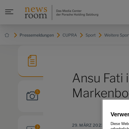
Pressemeldungen
CUPRA
Sport
Weitere Spor
Ansu Fati
Markenbot
5
Verwe
Diese Webs
29. MÄRZ 2021
3