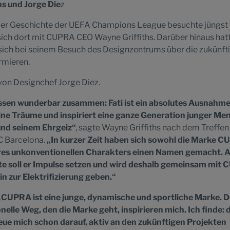
hs und Jorge Die
z
 der Geschichte der UEFA Champions League besuchte jüngst
 sich dort mit CUPRA CEO Wayne Griffiths. Darüber hinaus hat
 sich bei seinem Besuch des Designzentrums über die zukünft
rmieren.
on Designchef Jorge Diez.
sen wunderbar zusammen: Fati ist ein absolutes Ausnahme
 seine Träume und inspiriert eine ganze Generation junger M
und seinem Ehrgeiz“
, sagte Wayne Griffiths nach dem Treffen
C Barcelona.
„In kurzer Zeit haben sich sowohl die Marke 
hres unkonventionellen Charakters einen Namen gemacht. Al
nte soll er Impulse setzen und wird deshalb gemeinsam mit
 zur Elektrifizierung geben.“
„CUPRA ist eine junge, dynamische und sportliche Marke. D
elle Weg, den die Marke geht, inspirieren mich. Ich finde: 
reue mich schon darauf, aktiv an den zukünftigen Projekten