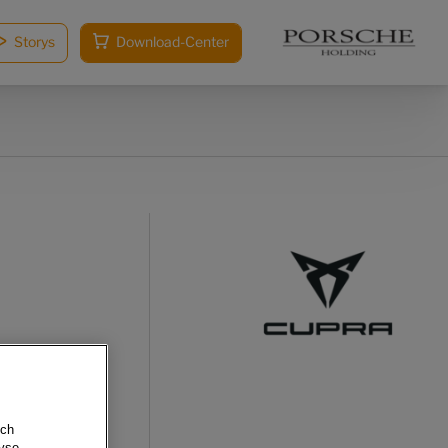
Storys
Download-Center
sch