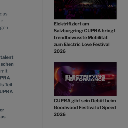
 das
te
Elektrifiziert am
igen
Salzburgring: CUPRA bringt
trendbewusste Mobilität
zum Electric Love Festival
2026
talent
enschen
 mit
CUPRA
s Teil
 CUPRA
CUPRA gibt sein Debüt beim
Goodwood Festival of Speed
er
2026
das