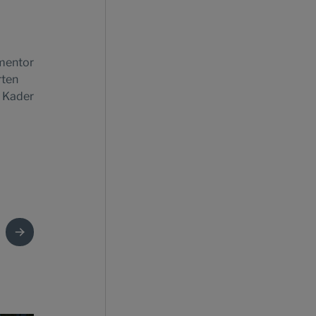
rmentor
rten
m Kader