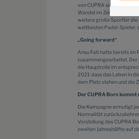
von CUPRA sein. Das Team 
Wandel im Zeitalter der Ele
weitere große Sportler die
weltbesten Padel-Spieler,
„Going forward“
Ansu Fati hatte bereits 
zusammengearbeitet. Der j
die Hauptrolle im entspre
2021: dass das Leben in di
dem Platz stehen und die Z
Der CUPRA Born kommt no
Die Kampagne ermutigt jede
Normalität zurückzukehre
Vorstellung des CUPRA Born
zweiten Jahreshälfte auf 