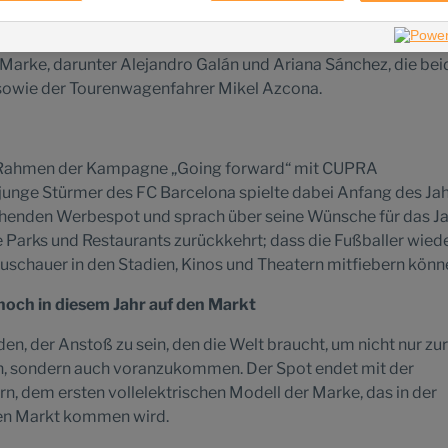
setzt sich aus jungen Talenten zusammen, die den weltweite
ktrifizierung vorantreiben wollen. Neben Ansu Fati vertreten
 Marke, darunter Alejandro Galán und Ariana Sánchez, die be
 sowie der Tourenwagenfahrer Mikel Azcona.
im Rahmen der Kampagne „Going forward“ mit CUPRA
unge Stürmer des FC Barcelona spielte dabei Anfang des Ja
chenden Werbespot und sprach über seine Wünsche für das J
e Parks und Restaurants zurückkehrt; dass die Fußballer wiede
uschauer in den Stadien, Kinos und Theatern mitfiebern könn
ch in diesem Jahr auf den Markt
n, der Anstoß zu sein, den die Welt braucht, um nicht nur zur
n, sondern auch voranzukommen. Der Spot endet mit der
, dem ersten vollelektrischen Modell der Marke, das in der
den Markt kommen wird.