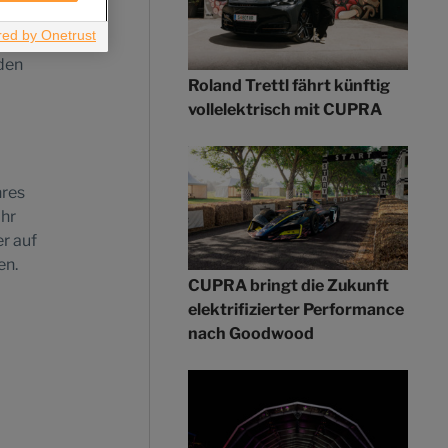
n
iden
Roland Trettl fährt künftig
vollelektrisch mit CUPRA
hres
ahr
r auf
en.
CUPRA bringt die Zukunft
elektrifizierter Performance
nach Goodwood