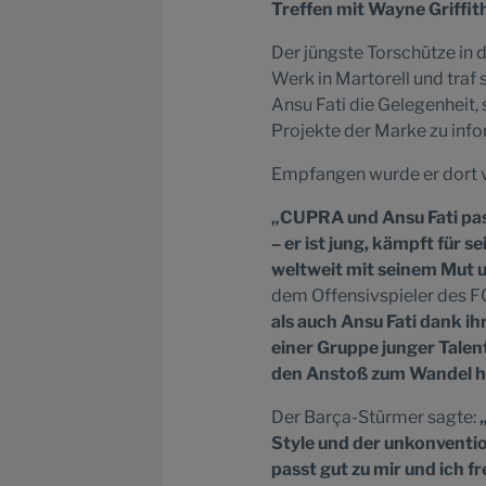
Treffen mit Wayne Griffit
Der jüngste Torschütze in
Werk in Martorell und traf
Ansu Fati die Gelegenheit,
Projekte der Marke zu info
Empfangen wurde er dort v
„CUPRA und Ansu Fati pas
– er ist jung, kämpft für
weltweit mit seinem Mut 
dem Offensivspieler des F
als auch Ansu Fati dank i
einer Gruppe junger Tale
den Anstoß zum Wandel hin
Der Barça-Stürmer sagte:
Style und der unkonvention
passt gut zu mir und ich f