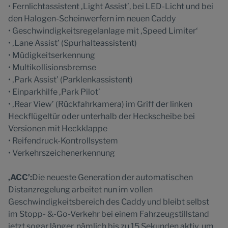
• Fernlichtassistent ‚Light Assist’, bei LED-Licht und bei
den Halogen-Scheinwerfern im neuen Caddy
• Geschwindigkeitsregelanlage mit ‚Speed Limiter‘
• ‚Lane Assist’ (Spurhalteassistent)
• Müdigkeitserkennung
• Multikollisionsbremse
• ‚Park Assist’ (Parklenkassistent)
• Einparkhilfe ‚Park Pilot’
• ‚Rear View’ (Rückfahrkamera) im Griff der linken
Heckflügeltür oder unterhalb der Heckscheibe bei
Versionen mit Heckklappe
• Reifendruck-Kontrollsystem
• Verkehrszeichenerkennung
‚ACC’:
Die neueste Generation der automatischen
Distanzregelung arbeitet nun im vollen
Geschwindigkeitsbereich des Caddy und bleibt selbst
im Stopp- &-Go-Verkehr bei einem Fahrzeugstillstand
jetzt sogar länger, nämlich bis zu 15 Sekunden aktiv, um