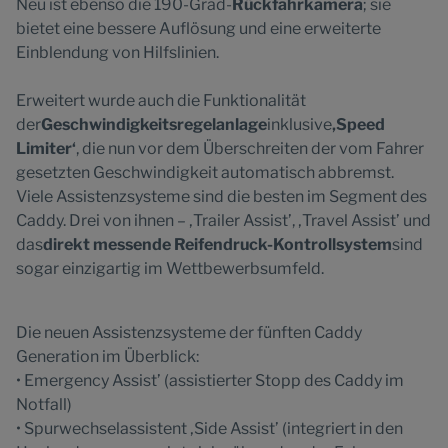
Neu ist ebenso die 190-Grad-
Rückfahrkamera
; sie
bietet eine bessere Auflösung und eine erweiterte
Einblendung von Hilfslinien.
Erweitert wurde auch die Funktionalität
der
Geschwindigkeitsregelanlage
inklusive
‚Speed
Limiter‘
, die nun vor dem Überschreiten der vom Fahrer
gesetzten Geschwindigkeit automatisch abbremst.
Viele Assistenzsysteme sind die besten im Segment des
Caddy. Drei von ihnen – ‚Trailer Assist’, ‚Travel Assist’ und
das
direkt messende Reifendruck-Kontrollsystem
sind
sogar einzigartig im Wettbewerbsumfeld.
Die neuen Assistenzsysteme der fünften Caddy
Generation im Überblick:
• Emergency Assist’ (assistierter Stopp des Caddy im
Notfall)
• Spurwechselassistent ‚Side Assist’ (integriert in den