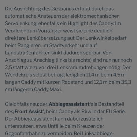
Die Ausrichtung des Gespanns erfolgt durch das
automatische Ansteuern der elektromechanischen
Servolenkung, ebenfalls ein Highlight des Caddy: Im
Vergleich zum Vorgänger weist sie eine deutlich
direktere Lenkübersetzung auf. Der Lenkwinkelbedarf
beim Rangieren, im Stadtverkehr und auf
Landstraßenfahrten sinkt dadurch spürbar. Von
Anschlag zu Anschlag (links bis rechts) sind nun nur noch
2,5 statt wie zuvor drei Lenkradumdrehungen nötig. Der
Wendekreis selbst beträgt lediglich 11,4 m beim 4,5 m
langen Caddy mit kurzen Radstand und 12,1 m beim 35,3
cm längeren Caddy Maxi.
Gleichfalls neu: der
‚Abbiegeassistent‘
als Bestandteil
des
‚Front Assist’
, beim Caddy als Pkw in der EU Serie.
Der Abbiegeassistent kann dabei zusätzlich
unterstützen, etwa Unfälle beim Kreuzen der
Gegenfahrbahn zu vermeiden. Bei Linksabbiege-