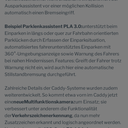
Ausparkassistent vor einer möglichen Kollision
automatisch einen Bremseingriff.
Beispiel Parklenkassistent PLA 3.0:
unterstützt beim
Einparken in längs oder quer zur Fahrbahn orientierten
Parklücken durch Erfassen der Einparksituation,
automatisiertes fahrerunterstütztes Einparken mit
360°-Umgebungsanzeige sowie Warnung des Fahrers
bei nahen Hindernissen. Features: Greift der Fahrer trotz
Warnung nicht ein, wird auch hier eine automatische
Stillstandbremsung durchgeführt.
Zahlreiche Details der Caddy-Systeme wurden zudem
weiterentwickelt. So kommt etwa vorn im Caddy jetzt
eine
neue
Multifunktionskamera
zum Einsatz; sie
verbessert unter anderem die Funktionalität
der
Verkehrszeichenerkennung
, da nun mehr
Zusatzzeichen erkannt und logisch angeordnet werden.