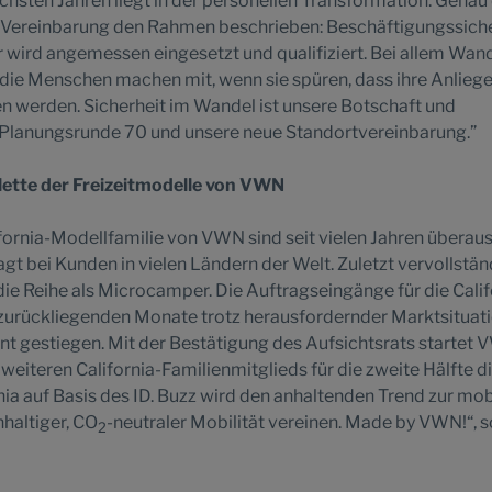
hsten Jahren liegt in der personellen Transformation. Genau
n Vereinbarung den Rahmen beschrieben: Beschäftigungssich
er wird angemessen eingesetzt und qualifiziert. Bei allem Wan
 die Menschen machen mit, wenn sie spüren, dass ihre Anlieg
werden. Sicherheit im Wandel ist unsere Botschaft und
e Planungsrunde 70 und unsere neue Standortvereinbarung.”
Palette der Freizeitmodelle von VWN
ifornia-Modellfamilie von VWN sind seit vielen Jahren überau
gt bei Kunden in vielen Ländern der Welt. Zuletzt vervollstän
die Reihe als Microcamper. Die Auftragseingänge für die Calif
zurückliegenden Monate trotz herausfordernder Marktsituat
kant gestiegen. Mit der Bestätigung des Aufsichtsrats startet
 weiteren California-Familienmitglieds für die zweite Hälfte d
rnia auf Basis des ID. Buzz wird den anhaltenden Trend zur mob
hhaltiger, CO
-neutraler Mobilität vereinen. Made by VWN!“, s
2