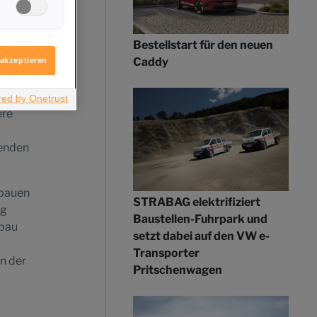
igen möchten.
itere
Bestellstart für den neuen
ologie
Caddy
 akzeptieren
ersten
lls am
ere
henden
 bauen
STRABAG elektrifiziert
ig
Baustellen-Fuhrpark und
sbau
setzt dabei auf den VW e-
Transporter
n der
Pritschenwagen