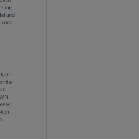
 dazu
erung
del und
en und
s
digte
ornia-
ion
 VWN
ieses
ilen
o