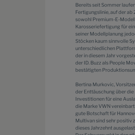
Bereits seit Sommer laufe
Fertigungslinie, auf der ab
sowohl Premium-E-Modelle 
Karosseriefertigung für ei
seiner Modellplanung jedoc
Stöcken kaum sinnvolle Syn
unterschiedlichen Plattfo
der in diesem Jahr vorgest
der ID. Buzz als People Mov
bestätigten Produktionsu
Bertina Murkovic, Vorsitze
der Enttäuschung über die
Investitionen für eine Aus
die Marke VWN vereinbart. 
gute Botschaft für Hannov
Multivan sind sehr positiv
dieses Jahrzehnt ausgelaste