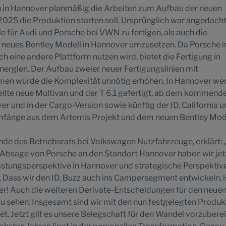
n in Hannover planmäßig die Arbeiten zum Aufbau der neuen
 2025 die Produktion starten soll. Ursprünglich war angedacht
für Audi und Porsche bei VWN zu fertigen, als auch die
n neues Bentley Modell in Hannover umzusetzen. Da Porsche i
h eine andere Plattform nutzen wird, bietet die Fertigung in
ergien. Der Aufbau zweier neuer Fertigungslinien mit
rmen würde die Komplexität unnötig erhöhen. In Hannover we
ellte neue Multivan und der T 6.1 gefertigt, ab dem kommend
er und in der Cargo-Version sowie künftig der ID. California u
mfänge aus dem Artemis Projekt und dem neuen Bentley Mode
nde des Betriebsrats bei Volkswagen Nutzfahrzeuge, erklärt:
 Absage von Porsche an den Standort Hannover haben wir jetz
lastungsperspektive in Hannover und strategische Perspektive
Dass wir den ID. Buzz auch ins Campersegment entwickeln, i
er! Auch die weiteren Derivate-Entscheidungen für den neue
 zu sehen. Insgesamt sind wir mit den nun festgelegten Produk
t. Jetzt gilt es unsere Belegschaft für den Wandel vorzuberei