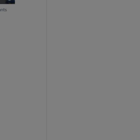
Dr. Carsten Intra Vorsitzender des Markenvorstands
hnts