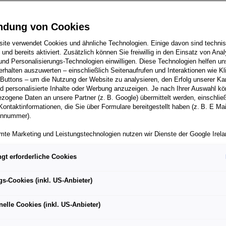
ndung von Cookies
ite verwendet Cookies und ähnliche Technologien. Einige davon sind techni
h und bereits aktiviert. Zusätzlich können Sie freiwillig in den Einsatz von Anal
und Personalisierungs-Technologien einwilligen. Diese Technologien helfen uns
rhalten auszuwerten – einschließlich Seitenaufrufen und Interaktionen wie Kl
 Buttons – um die Nutzung der Website zu analysieren, den Erfolg unserer 
 personalisierte Inhalte oder Werbung anzuzeigen. Je nach Ihrer Auswahl k
zogene Daten an unsere Partner (z. B. Google) übermittelt werden, einschließ
als vollelektrisches Freizeitmobil die California-Modelle von
Kontaktinformationen, die Sie über Formulare bereitgestellt haben (z. B. E Ma
onnummer).
zeuge erweitern
er als Fertigungsstandort für erste Fahrzeuge aus Artemis
mte Marketing und Leistungstechnologien nutzen wir Dienste der Google Irelan
zogene Daten an die Google LLC in den USA weiterleiten kann. In den USA b
ebau für Bentley bestätigt
ichwertiges Datenschutzniveau; staatliche Zugriffe und eingeschränkte
gt erforderliche Cookies
tzmöglichkeiten können nicht ausgeschlossen werden. Die Übermittlung erfol
ntra: „Wir bauen Hannover zum Mehrmarken- und
von Standardvertragsklauseln der Europäischen Kommission.
gs-Cookies (inkl. US-Anbieter)
ndort aus”
ber einen personalisierten Link auf unsere Website gelangen und Marketing 
können die dabei anfallenden Nutzungsdaten wie etwa Seitenaufrufe oder Klic
 Vorstand und Arbeitnehmervertretung unterschriebene
nelle Cookies (inkl. US-Anbieter)
nen von dem Ihnen zugeordneten Händler bzw. im Falle eines Porsche Betrieb
g schließt betriebsbedingte Kündigungen bis Ende 2029 aus
ter Auto GmbH & Co KG eingesehen werden. Dies dient der personalisierten 
folgsmessung der jeweiligen Kampagne.