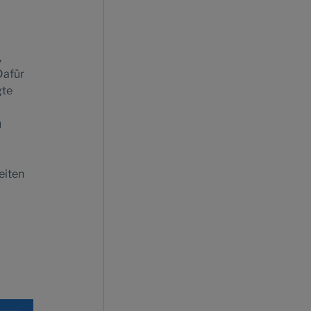
,
Dafür
gte
u
eiten