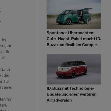
,
n
Spontanes Übernachten:
Gute- Nacht-Paket macht ID.
rden
Buzz zum flexiblen Camper
en Jahr
nd die
ll.
 „Nach
t die
n für
st eine
ID. Buzz mit Technologie-
n
Update und einer weiteren
ten für
Allradversion
ten.