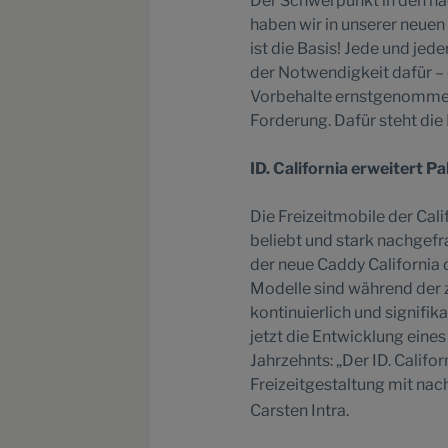
Der Schwerpunkt in den näc
haben wir in unserer neue
ist die Basis! Jede und jed
der Notwendigkeit dafür –
Vorbehalte ernstgenommen 
Forderung. Dafür steht di
ID. California erweitert 
Die Freizeitmobile der Cal
beliebt und stark nachgefra
der neue Caddy California 
Modelle sind während der 
kontinuierlich und signifi
jetzt die Entwicklung eines
Jahrzehnts: „Der ID. Califo
Freizeitgestaltung mit nac
Carsten Intra.