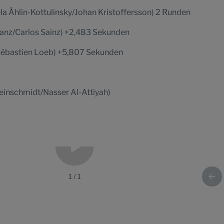
la Åhlin-Kottulinsky/Johan Kristoffersson) 2 Runden
 Sanz/Carlos Sainz) +2,483 Sekunden
z/Sébastien Loeb) +5,807 Sekunden
einschmidt/Nasser Al-Attiyah)
1
/
1