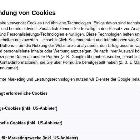
ndung von Cookies
ite verwendet Cookies und ähnliche Technologien. Einige davon sind techni
h und bereits aktiviert. Zusätzlich können Sie freiwillig in den Einsatz von Anal
A XE in Saudi-Arabien ohne Rennglück
und Personalisierungs-Technologien einwilligen. Diese Technologien helfen uns
rhalten auszuwerten – einschließlich Seitenaufrufen und Interaktionen wie Kl
bei der Online-Abstimmung „Grid Play“
 Buttons – um die Nutzung der Website zu analysieren, den Erfolg unserer 
 2022: CUPRA erstmals am Start
 personalisierte Inhalte oder Werbung anzuzeigen. Je nach Ihrer Auswahl k
zogene Daten an unsere Partner (z. B. Google) übermittelt werden, einschließ
no Motorsport weiter mit CUPRA
Kontaktinformationen, die Sie über Formulare bereitgestellt haben (z. B. E Ma
onnummer).
mte Marketing und Leistungstechnologien nutzen wir Dienste der Google Irelan
zogene Daten an die Google LLC in den USA weiterleiten kann. In den USA b
ichwertiges Datenschutzniveau; staatliche Zugriffe und eingeschränkte
gt erforderliche Cookies
die neue Saison der Extreme E war eine echte Herausforderun
tzmöglichkeiten können nicht ausgeschlossen werden. Die Übermittlung erfol
ste das Finale nur hauchdünn. Spannende Nachrichten gibt 
von Standardvertragsklauseln der Europäischen Kommission.
gs-Cookies (inkl. US-Anbieter)
PRA nimmt 2022 erstmals an der Rennserie teil. Und in der 
ber einen personalisierten Link auf unsere Website gelangen und Marketing 
sport den ersten Fahrer für den CUPRA Leon Competición
können die dabei anfallenden Nutzungsdaten wie etwa Seitenaufrufe oder Klic
nelle Cookies (inkl. US-Anbieter)
nen von dem Ihnen zugeordneten Händler bzw. im Falle eines Porsche Betrieb
ter Auto GmbH & Co KG eingesehen werden. Dies dient der personalisierten 
folgsmessung der jeweiligen Kampagne.
uchdünn am Finale vorbei
 für Marketingzwecke (inkl. US-Anbieter)