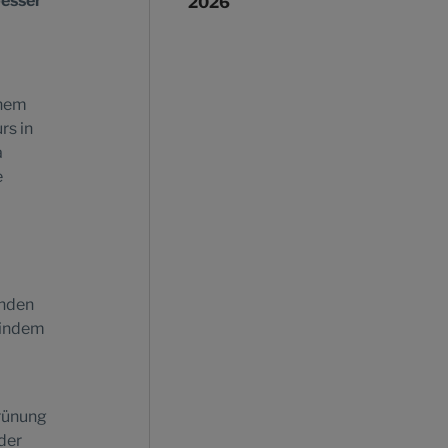
besser
2026
inem
rs in
a
e
anden
 indem
rünung
der