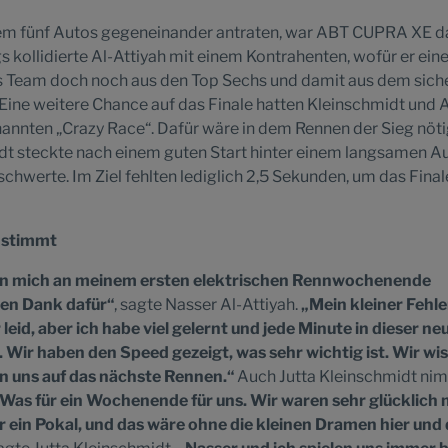
 dem fünf Autos gegeneinander antraten, war ABT CUPRA XE 
gs kollidierte Al-Attiyah mit einem Kontrahenten, wofür er ein
das Team doch noch aus den Top Sechs und damit aus dem sich
 Eine weitere Chance auf das Finale hatten Kleinschmidt und A
nannten „Crazy Race“. Dafür wäre in dem Rennen der Sieg nöt
t steckte nach einem guten Start hinter einem langsamen A
schwerte. Im Ziel fehlten lediglich 2,5 Sekunden, um das Final
 stimmt
en mich an meinem ersten elektrischen Rennwochenende
len Dank dafür“
, sagte Nasser Al-Attiyah.
„Mein kleiner Fehle
 leid, aber ich habe viel gelernt und jede Minute in dieser ne
 Wir haben den Speed gezeigt, was sehr wichtig ist. Wir wi
n uns auf das nächste Rennen.“
Auch Jutta Kleinschmidt ni
Was für ein Wochenende für uns. Wir waren sehr glücklich 
r ein Pokal, und das wäre ohne die kleinen Dramen hier und