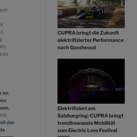
dann
e
er
l-
CUPRA bringt die Zukunft
ig
elektrifizierter Performance
uto
nach Goodwood
e zu
r im
uen
ssen,
Elektrifiziert am
mmt
Salzburgring: CUPRA bringt
mit der
trendbewusste Mobilität
 da
zum Electric Love Festival