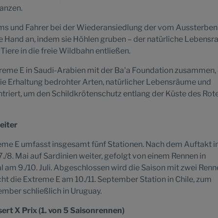
lanzen.
eams und Fahrer bei der Wiederansiedlung der vom Aussterben
 Hand an, indem sie Höhlen gruben – der natürliche Lebens
Tiere in die freie Wildbahn entließen.
reme E in Saudi-Arabien mit der Ba'a Foundation zusammen, 
 die Erhaltung bedrohter Arten, natürlicher Lebensräume und
ntriert, um den Schildkrötenschutz entlang der Küste des Rot
eiter
reme E umfasst insgesamt fünf Stationen. Nach dem Auftakt i
./8. Mai auf Sardinien weiter, gefolgt von einem Rennen in
 am 9./10. Juli. Abgeschlossen wird die Saison mit zwei Renn
t die Extreme E am 10./11. September Station in Chile, zum
mber schließlich in Uruguay.
ert X Prix (1. von 5 Saisonrennen)