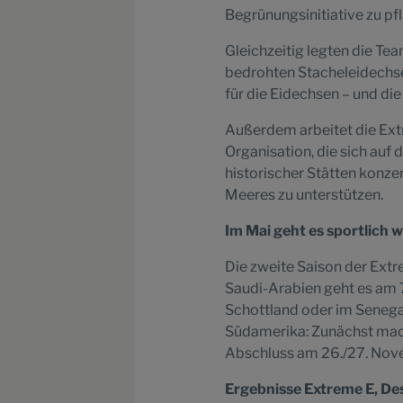
Begrünungsinitiative zu pf
Gleichzeitig legten die T
bedrohten Stacheleidechse
für die Eidechsen – und die 
Außerdem arbeitet die Ext
Organisation, die sich auf
historischer Stätten konze
Meeres zu unterstützen.
Im Mai geht es sportlich w
Die zweite Saison der Ext
Saudi-Arabien geht es am 7
Schottland oder im Senegal
Südamerika: Zunächst mach
Abschluss am 26./27. Nove
Ergebnisse Extreme E, Des