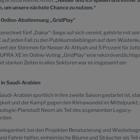
sagte Jutta Kleinschmidt.
„Nasser und ich spielen uns immer 
n, um unsere nächste Chance zu nutzen.“
r Online-Abstimmung „GridPlay"
echnet fünf „Dakar“-Siege auf sich vereint, gehörte mit se
uf jeden Fall zu den Publikumslieblingen auf dem Wüstenku
ent der Stimmen für Nasser Al-Attiyah und 5 Prozent für Jutt
CUPRA XE im Online-Voting „GridPlay“ eine rekordverdächtig
 starken Zeiten in allen Sektoren war es insgesamt ein
 in Saudi-Arabien
udi-Arabien sportlich in ihre zweite Saison gestartet ist, st
tigkeit und der Kampf gegen den Klimawandel im Mittelpunkt,
nologie-Planstadt Neom als Teil des sogenannten Legacy-
rden.
elegenheit, bei den Projekten Renaturierung und Wiederbeg
 und Fahrer halfen, einheimische Bäume und Sträucher als Teil 