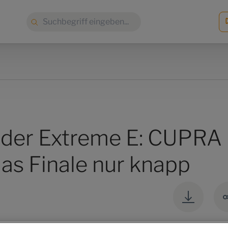
Suche:
n der Extreme E: CUPRA
as Finale nur knapp