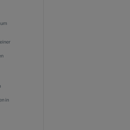
raum
einer
en
n
en in