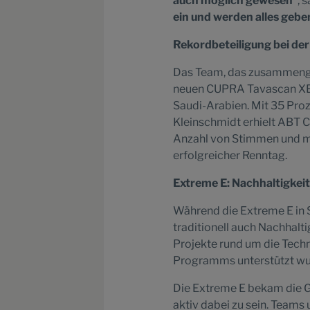
auch möglich gewesen“
, 
ein und werden alles gebe
Rekordbeteiligung bei de
Das Team, das zusammenger
neuen CUPRA Tavascan XE a
Saudi-Arabien. Mit 35 Proz
Kleinschmidt erhielt ABT 
Anzahl von Stimmen und mit
erfolgreicher Renntag.
Extreme E: Nachhaltigkeit
Während die Extreme E in Sa
traditionell auch Nachhal
Projekte rund um die Tech
Programms unterstützt wu
Die Extreme E bekam die G
aktiv dabei zu sein. Teams