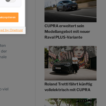
igen möchten.
ftakt
itere
n ABT
ologie
 akzeptieren
em
l-
CUPRA erweitert sein
Modellangebot mit neuer
Raval PLUS-Variante
ten
 der
male
Roland Trettl fährt künftig
o viel
vollelektrisch mit CUPRA