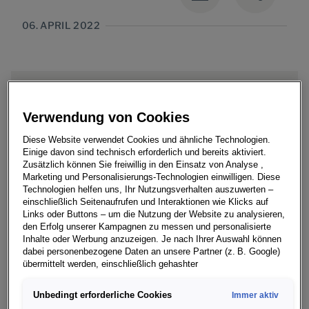
06. APRIL 2022
• Die Jury lobt das Auto für sein ikonisches
Verwendung von Cookies
Design, den geräumigen Innenraum und die
Diese Website verwendet Cookies und ähnliche Technologien.
Fahreigenschaften
Einige davon sind technisch erforderlich und bereits aktiviert.
Zusätzlich können Sie freiwillig in den Einsatz von Analyse ,
• Die Top Gear Electric Awards zeigen die
Marketing und Personalisierungs-Technologien einwilligen. Diese
Technologien helfen uns, Ihr Nutzungsverhalten auszuwerten –
Bedeutung der Elektrifizierung im
einschließlich Seitenaufrufen und Interaktionen wie Klicks auf
Automobilsektor auf
Links oder Buttons – um die Nutzung der Website zu analysieren,
den Erfolg unserer Kampagnen zu messen und personalisierte
Inhalte oder Werbung anzuzeigen. Je nach Ihrer Auswahl können
dabei personenbezogene Daten an unsere Partner (z. B. Google)
übermittelt werden, einschließlich gehashter
Kontaktinformationen, die Sie über Formulare bereitgestellt haben
Der neue Volkswagen ID. Buzz ist bei den
(z. B. E Mail Adresse oder Telefonnummer).
Unbedingt erforderliche Cookies
Immer aktiv
renommierten Top Gear Electric Awards 2022 zum