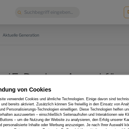
Suche:
Aktuelle Generation
r IF-Design-Award für
 Multivan
ndung von Cookies
ite verwendet Cookies und ähnliche Technologien. Einige davon sind techni
h und bereits aktiviert. Zusätzlich können Sie freiwillig in den Einsatz von Anal
und Personalisierungs-Technologien einwilligen. Diese Technologien helfen uns
rhalten auszuwerten – einschließlich Seitenaufrufen und Interaktionen wie Kl
 Buttons – um die Nutzung der Website zu analysieren, den Erfolg unserer 
 personalisierte Inhalte oder Werbung anzuzeigen. Je nach Ihrer Auswahl k