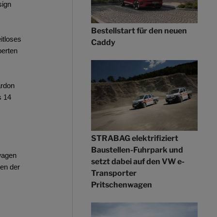
sign
Bestellstart für den neuen
itloses
Caddy
perten
ardon
s 14
STRABAG elektrifiziert
Baustellen-Fuhrpark und
wagen
setzt dabei auf den VW e-
men der
Transporter
Pritschenwagen