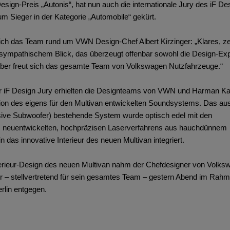
gn-Preis „Autonis“, hat nun auch die internationale Jury des iF De
 Sieger in der Kategorie „Automobile“ gekürt.
ich das Team rund um VWN Design-Chef Albert Kirzinger: „Klares, ze
 sympathischem Blick, das überzeugt offenbar sowohl die Design-Ex
ber freut sich das gesamte Team von Volkswagen Nutzfahrzeuge.“
r iF Design Jury erhielten die Designteams von VWN und Harman K
ation des eigens für den Multivan entwickelten Soundsystems. Das au
sive Subwoofer) bestehende System wurde optisch edel mit den
es neuentwickelten, hochpräzisen Laserverfahrens aus hauchdünnem
in das innovative Interieur des neuen Multivan integriert.
erieur-Design des neuen Multivan nahm der Chefdesigner von Volks
er – stellvertretend für sein gesamtes Team – gestern Abend im Rah
erlin entgegen.