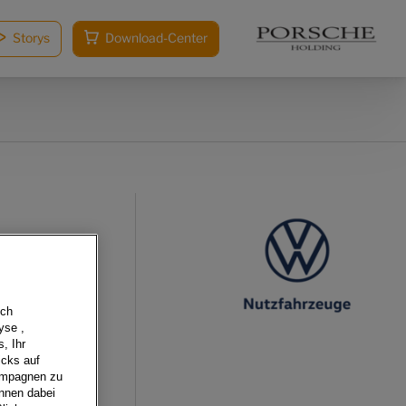
Storys
Download-Center
sch
yse ,
, Ihr
icks auf
Kampagnen zu
önnen dabei