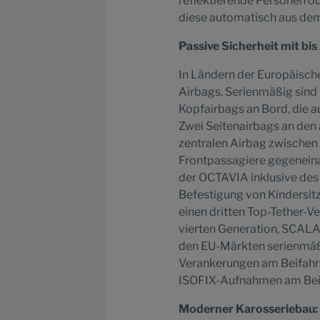
reflektierende Personen ode
diese automatisch aus dem
Passive Sicherheit mit bi
In Ländern der Europäisch
Airbags. Serienmäßig sind 
Kopfairbags an Bord, die a
Zwei Seitenairbags an den 
zentralen Airbag zwischen d
Frontpassagiere gegeneina
der OCTAVIA inklusive des 
Befestigung von Kindersi
einen dritten Top-Tether-V
vierten Generation, SCAL
den EU-Märkten serienmäß
Verankerungen am Beifahr
ISOFIX-Aufnahmen am Beifa
Moderner Karosseriebau: