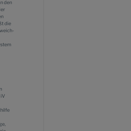
In den
er
en
ßt die
sweich-
System
n
 iV
hilfe
ge,