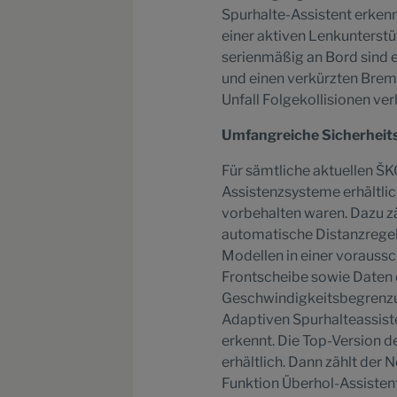
Spurhalte-Assistent erken
einer aktiven Lenkunterstüt
serienmäßig an Bord sind e
und einen verkürzten Brem
Unfall Folgekollisionen ver
Umfangreiche Sicherheits
Für sämtliche aktuellen ŠK
Assistenzsysteme erhältlic
vorbehalten waren. Dazu zä
automatische Distanzregelu
Modellen in einer vorauss
Frontscheibe sowie Daten 
Geschwindigkeitsbegrenzu
Adaptiven Spurhalteassist
erkennt. Die Top-Version d
erhältlich. Dann zählt der
Funktion Überhol-Assistent,