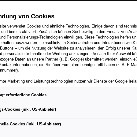
ndung von Cookies
ite verwendet Cookies und ähnliche Technologien. Einige davon sind techni
m Euro NCAP Test getesteten ŠKODA-Modelle mit fünf Sternen
h und bereits aktiviert. Zusätzlich können Sie freiwillig in den Einsatz von Anal
und Personalisierungs-Technologien einwilligen. Diese Technologien helfen uns
rhalten auszuwerten – einschließlich Seitenaufrufen und Interaktionen wie Kl
 Buttons – um die Nutzung der Website zu analysieren, den Erfolg unserer 
ive und passive Sicherheit seiner Fahrzeuge kontinuierlich
 personalisierte Inhalte oder Werbung anzuzeigen. Je nach Ihrer Auswahl k
zogene Daten an unsere Partner (z. B. Google) übermittelt werden, einschließ
Kontaktinformationen, die Sie über Formulare bereitgestellt haben (z. B. E Ma
in Prag der erste dokumentierte Crashtest auf dem Gebiet der
onnummer).
lowakei statt
mte Marketing und Leistungstechnologien nutzen wir Dienste der Google Irelan
zogene Daten an die Google LLC in den USA weiterleiten kann. In den USA b
 ŠKODA FABIA und ŠKODA ENYAQ iV als sicherste Fahrzeuge
ichwertiges Datenschutzniveau; staatliche Zugriffe und eingeschränkte
gt erforderliche Cookies
tzmöglichkeiten können nicht ausgeschlossen werden. Die Übermittlung erfol
lassen ausgezeichnet
von Standardvertragsklauseln der Europäischen Kommission.
n in Úhelnice als Crashlabor des Jahres 2020 ausgezeichnet
gs-Cookies (inkl. US-Anbieter)
ber einen personalisierten Link auf unsere Website gelangen und Marketing 
können die dabei anfallenden Nutzungsdaten wie etwa Seitenaufrufe oder Klic
nelle Cookies (inkl. US-Anbieter)
nen von dem Ihnen zugeordneten Händler bzw. im Falle eines Porsche Betrieb
ter Auto GmbH & Co KG eingesehen werden. Dies dient der personalisierten 
folgsmessung der jeweiligen Kampagne.