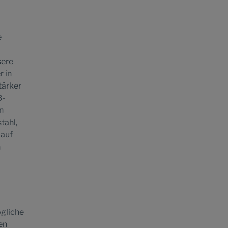
e
sere
r in
tärker
B-
n
tahl,
 auf
n
ögliche
en