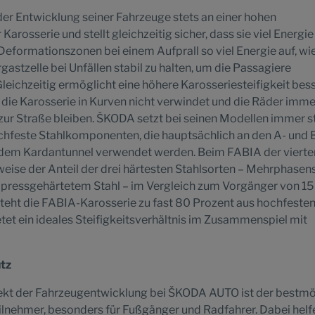
er Entwicklung seiner Fahrzeuge stets an einer hohen
Karosserie und stellt gleichzeitig sicher, dass sie viel Energie
eformationszonen bei einem Aufprall so viel Energie auf, wi
hrgastzelle bei Unfällen stabil zu halten, um die Passagiere
leichzeitig ermöglicht eine höhere Karosseriesteifigkeit bes
 die Karosserie in Kurven nicht verwindet und die Räder imme
zur Straße bleiben. ŠKODA setzt bei seinen Modellen immer s
feste Stahlkomponenten, die hauptsächlich an den A- und 
 dem Kardantunnel verwendet werden. Beim FABIA der vierte
weise der Anteil der drei härtesten Stahlsorten – Mehrphasens
 pressgehärtetem Stahl – im Vergleich zum Vorgänger von 15
teht die FABIA-Karosserie zu fast 80 Prozent aus hochfeste
et ein ideales Steifigkeitsverhältnis im Zusammenspiel mit
tz
pekt der Fahrzeugentwicklung bei ŠKODA AUTO ist der bestm
ilnehmer, besonders für Fußgänger und Radfahrer. Dabei helf