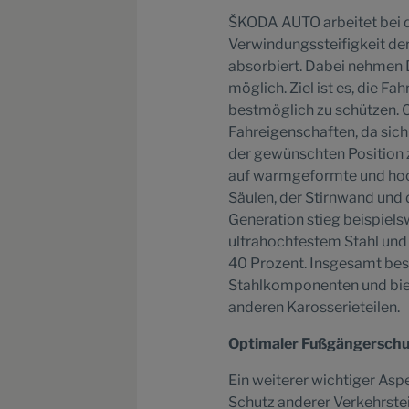
ŠKODA AUTO arbeitet bei d
Verwindungssteifigkeit der 
absorbiert. Dabei nehmen D
möglich. Ziel ist es, die Fa
bestmöglich zu schützen. G
Fahreigenschaften, da sich
der gewünschten Position 
auf warmgeformte und hoch
Säulen, der Stirnwand und
Generation stieg beispiels
ultrahochfestem Stahl und
40 Prozent. Insgesamt bes
Stahlkomponenten und biet
anderen Karosserieteilen.
Optimaler Fußgängerschu
Ein weiterer wichtiger As
Schutz anderer Verkehrste