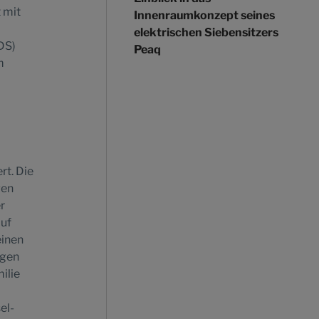
 mit
Innenraumkonzept seines
elektrischen Siebensitzers
DS)
Peaq
m
rt. Die
gen
r
auf
einen
ngen
ilie
el-