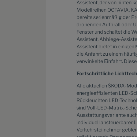
Assistent, der von hinten 
Modellreihen OCTAVIA, K
bereits serienmäßig der P
drohenden Aufprall oder Üb
Fenster und schaltet die 
Assistent, Abbiege-Assiste
Assistent bietet in einige
die Anfahrt zu einem häufi
verwinkelte Einfahrt. Dies
Fortschrittliche Lichttech
Alle aktuellen ŠKODA-Model
energieeffizienten LED-Sc
Rückleuchten LED-Technol
sind Voll-LED-Matrix-Schei
Ausstattungsvariante auch 
individuell ansteuerbarer 
Verkehrsteilnehmer geblen