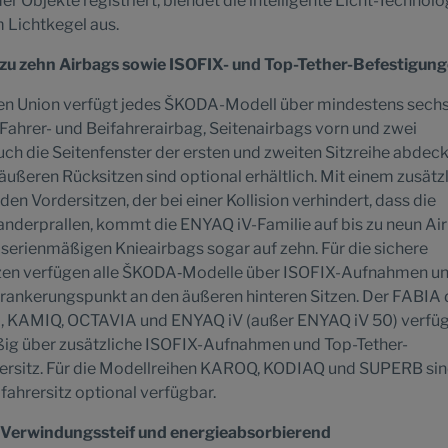
r Objekte registriert, blendet die intelligente Licht-Technolo
 Lichtkegel aus.
s zu zehn Airbags sowie ISOFIX- und Top-Tether-Befestigun
en Union verfügt jedes ŠKODA-Modell über mindestens sech
Fahrer- und Beifahrerairbag, Seitenairbags vorn und zwei
uch die Seitenfenster der ersten und zweiten Sitzreihe abdeck
äußeren Rücksitzen sind optional erhältlich. Mit einem zusätz
en Vordersitzen, der bei einer Kollision verhindert, dass die
nderprallen, kommt die ENYAQ iV-Familie auf bis zu neun Ai
serienmäßigen Knieairbags sogar auf zehn. Für die sichere
tzen verfügen alle ŠKODA‑Modelle über ISOFIX-Aufnahmen u
erankerungspunkt an den äußeren hinteren Sitzen. Der FABIA 
A, KAMIQ, OCTAVIA und ENYAQ iV (außer ENYAQ iV 50) verfüg
ig über zusätzliche ISOFIX-Aufnahmen und Top-Tether-
ersitz. Für die Modellreihen KAROQ, KODIAQ und SUPERB si
hrersitz optional verfügbar.
 Verwindungssteif und energieabsorbierend