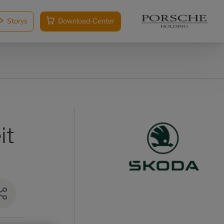
Storys
Download-Center
it