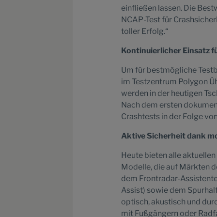
einfließen lassen. Die Be
NCAP-Test für Crashsicherh
toller Erfolg.“
Kontinuierlicher Einsatz f
Um für bestmögliche Test
im Testzentrum Polygon Úhe
werden in der heutigen Tsc
Nach dem ersten dokument
Crashtests in der Folge von
Aktive Sicherheit dank 
Heute bieten alle aktuell
Modelle, die auf Märkten d
dem Frontradar-Assistent
Assist) sowie dem Spurhalt
optisch, akustisch und dur
mit Fußgängern oder Radfa