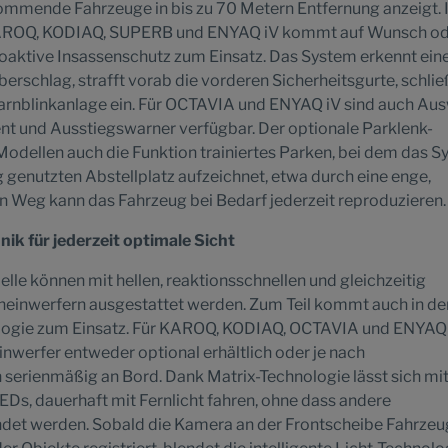
kommende Fahrzeuge in bis zu 70 Metern Entfernung anzeigt. 
AROQ, KODIAQ, SUPERB und ENYAQ iV kommt auf Wunsch od
roaktive Insassenschutz zum Einsatz. Das System erkennt ein
erschlag, strafft vorab die vorderen Sicherheitsgurte, schlie
Warnblinkanlage ein. Für OCTAVIA und ENYAQ iV sind auch Au
nt und Ausstiegswarner verfügbar. Der optionale Parklenk-
n Modellen auch die Funktion trainiertes Parken, bei dem das 
g genutzten Abstellplatz aufzeichnet, etwa durch eine enge,
en Weg kann das Fahrzeug bei Bedarf jederzeit reproduzieren.
nik für jederzeit optimale Sicht
le können mit hellen, reaktionsschnellen und gleichzeitig
heinwerfern ausgestattet werden. Zum Teil kommt auch in de
ogie zum Einsatz. Für KAROQ, KODIAQ, OCTAVIA und ENYAQ
nwerfer entweder optional erhältlich oder je nach
serienmäßig an Bord. Dank Matrix-Technologie lässt sich mit
LEDs, dauerhaft mit Fernlicht fahren, ohne dass andere
det werden. Sobald die Kamera an der Frontscheibe Fahrzeu