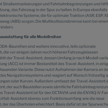
nt Straßenmarkierungen und Fahrbahnbegrenzungen und hilft
zung, das Fahrzeug in der Spur zu halten. In Europa ebenfalls
lektronische Systeme, die für optimale Traktion (ASR, ESP, X
sweg (ABS) sorgen. Die Multikollisionsbremse kann bei eine
hindern.
ausstattung für alle Modellreihen
ODA-Baureihen sind weitere innovative, teils optionale
h, die vor einigen Jahren noch höheren Fahrzeugklassen
hlt der Travel-Assistent, dessen Umfang je nach Modell variie
ng (ACC) ist immer Bestandteil des Travel-Assistent, in eini
chauenden Variante. Diese nutzt Aufnahmen der Kamera an de
des Navigationssystems und reagiert auf Wunsch frühzeitig 
ngen oder Kurven. Außerdem umfasst der Travel-Assistent 
ent, der auch Baustellen sowie sämtliche Fahrbahnbegrenzu
es Travel-Assistent ist für den OCTAVIA und die ENYAQ iV-Fam
 Notfall-Assistent ebenso zum Funktionsumfang wie die neue
 der das Überholen erleichtert. Basis dafür ist der Spurwechs