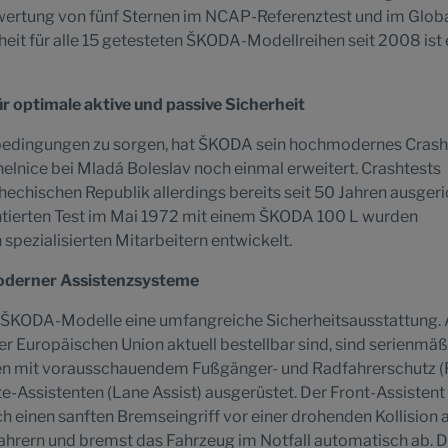
stwertung von fünf Sternen im NCAP-Referenztest und im Glob
eit für alle 15 getesteten ŠKODA-Modellreihen seit 2008 ist 
ür optimale aktive und passive Sicherheit
bedingungen zu sorgen, hat ŠKODA sein hochmodernes Crash
lnice bei Mladá Boleslav noch einmal erweitert. Crashtests
hechischen Republik allerdings bereits seit 50 Jahren ausgeri
ierten Test im Mai 1972 mit einem ŠKODA 100 L wurden
 spezialisierten Mitarbeitern entwickelt.
moderner Assistenzsysteme
en ŠKODA-Modelle eine umfangreiche Sicherheitsausstattung. 
er Europäischen Union aktuell bestellbar sind, sind serienmäß
en mit vorausschauendem Fußgänger- und Radfahrerschutz (
e-Assistenten (Lane Assist) ausgerüstet. Der Front-Assistent
ch einen sanften Bremseingriff vor einer drohenden Kollision 
hrern und bremst das Fahrzeug im Notfall automatisch ab. D