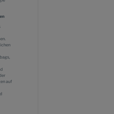
gie
gen
s
en.
lichen
rbags,
nd
der
en auf
nd