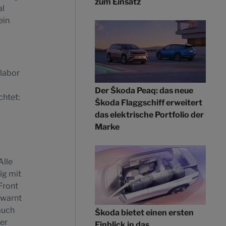
zum Einsatz
al
ein
labor
Der Škoda Peaq: das neue
chtet:
Škoda Flaggschiff erweitert
das elektrische Portfolio der
Marke
Alle
ig mit
Front
 warnt
auch
Škoda bietet einen ersten
er
Einblick in das