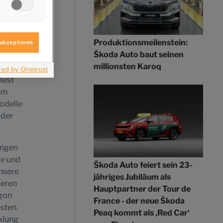
ndere
igen möchten.
ren in
itere
den
ologie
Produktionsmeilenstein:
 akzeptieren
Škoda Auto baut seinen
millionsten Karoq
Test
sem
odelle
 der
ingen
ve und
Škoda Auto feiert sein 23-
unsere
jähriges Jubiläum als
heren
Hauptpartner der Tour de
ygon
France - der neue Škoda
sten.
Peaq kommt als ‚Red Car‘
klung