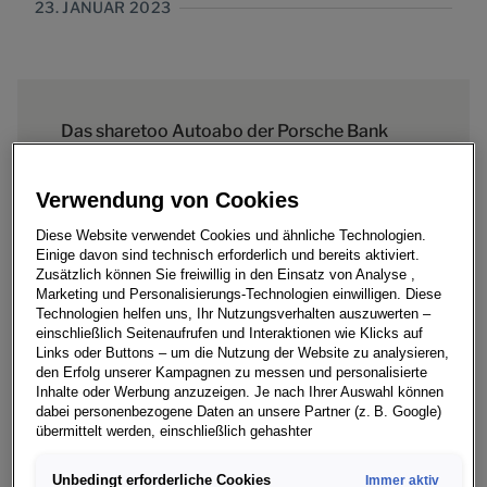
23. JANUAR 2023
Das sharetoo Autoabo der Porsche Bank
bietet nicht nur flexible Mobilität, sondern
Verwendung von Cookies
auch eine vielfältige Auswahl der führenden
Automarken Österreichs. Mit 48 Modellen
Diese Website verwendet Cookies und ähnliche Technologien.
Einige davon sind technisch erforderlich und bereits aktiviert.
können die Kunden aus einer breiten
Zusätzlich können Sie freiwillig in den Einsatz von Analyse ,
Marketing und Personalisierungs-Technologien einwilligen. Diese
Produktpallette die für sie am besten
Technologien helfen uns, Ihr Nutzungsverhalten auszuwerten –
einschließlich Seitenaufrufen und Interaktionen wie Klicks auf
passende sharetoo Autoabo-Lösung wählen.
Links oder Buttons – um die Nutzung der Website zu analysieren,
Ganz neu ab sofort mit an Bord: der
den Erfolg unserer Kampagnen zu messen und personalisierte
Inhalte oder Werbung anzuzeigen. Je nach Ihrer Auswahl können
vollelektrische Volkswagen ID.5.
dabei personenbezogene Daten an unsere Partner (z. B. Google)
übermittelt werden, einschließlich gehashter
Kontaktinformationen, die Sie über Formulare bereitgestellt haben
(z. B. E Mail Adresse oder Telefonnummer).
Unbedingt erforderliche Cookies
Immer aktiv