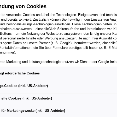
ndung von Cookies
ite verwendet Cookies und ähnliche Technologien. Einige davon sind techni
h und bereits aktiviert. Zusätzlich können Sie freiwillig in den Einsatz von Anal
und Personalisierungs-Technologien einwilligen. Diese Technologien helfen uns
rhalten auszuwerten – einschließlich Seitenaufrufen und Interaktionen wie Kl
 Buttons – um die Nutzung der Website zu analysieren, den Erfolg unserer 
 personalisierte Inhalte oder Werbung anzuzeigen. Je nach Ihrer Auswahl k
tron steht ab sofort bei den österreichischen Audi
zogene Daten an unsere Partner (z. B. Google) übermittelt werden, einschließ
Kontaktinformationen, die Sie über Formulare bereitgestellt haben (z. B. E Ma
onnummer).
elektrischen SUV-Portfolio von Audi ist bereits ab 59.990,-
mte Marketing und Leistungstechnologien nutzen wir Dienste der Google Irelan
zogene Daten an die Google LLC in den USA weiterleiten kann. In den USA b
ichwertiges Datenschutzniveau; staatliche Zugriffe und eingeschränkte
ität und höhere Ladeleistung, gesteigerte Reichweite und
gt erforderliche Cookies
tzmöglichkeiten können nicht ausgeschlossen werden. Die Übermittlung erfol
von Standardvertragsklauseln der Europäischen Kommission.
gs-Cookies (inkl. US-Anbieter)
ber einen personalisierten Link auf unsere Website gelangen und Marketing 
können die dabei anfallenden Nutzungsdaten wie etwa Seitenaufrufe oder Klic
nelle Cookies (inkl. US-Anbieter)
nen von dem Ihnen zugeordneten Händler bzw. im Falle eines Porsche Betrieb
ter Auto GmbH & Co KG eingesehen werden. Dies dient der personalisierten 
folgsmessung der jeweiligen Kampagne.
ete der Premiumhersteller 2019 in
das Zeitalter der E-Mobilitä
 für Marketingzwecke (inkl. US-Anbieter)
t für die elektrische Zukunft der
Vier Ringe. Seither setzt d