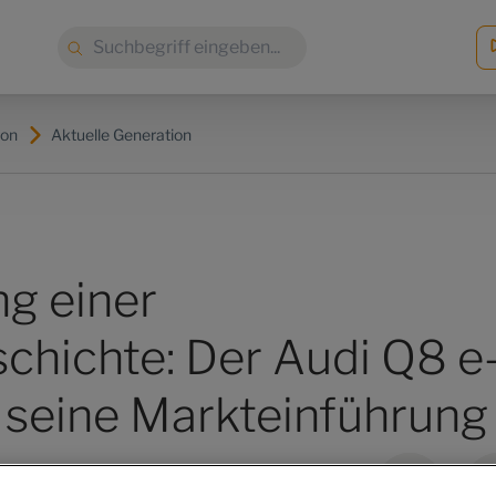
Suche:
ron
Aktuelle Generation
ng einer
chichte: Der Audi Q8 e
t seine Markteinführung