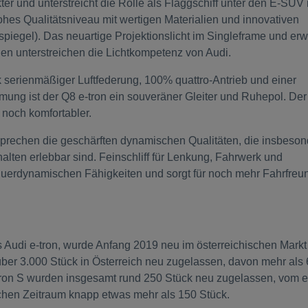
er und unterstreicht die Rolle als Flaggschiff unter den E-SUV
hohes Qualitätsniveau mit wertigen Materialien und innovativen
spiegel). Das neuartige Projektionslicht im Singleframe und erw
onen unterstreichen die Lichtkompetenz von Audi.
k serienmäßiger Luftfederung, 100% quattro-Antrieb und einer
g ist der Q8 e-tron ein souveräner Gleiter und Ruhepol. Der
 noch komfortabler.
prechen die geschärften dynamischen Qualitäten, die insbeson
alten erlebbar sind. Feinschliff für Lenkung, Fahrwerk und
 querdynamischen Fähigkeiten und sorgt für noch mehr Fahrfreu
 Audi e-tron, wurde Anfang 2019 neu im österreichischen Markt
über 3.000 Stück in Österreich neu zugelassen, davon mehr als
ron S wurden insgesamt rund 250 Stück neu zugelassen, vom e
chen Zeitraum knapp etwas mehr als 150 Stück.