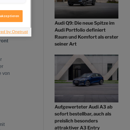
igen möchten.
ron
itere
ologie
 akzeptieren
Audi Q9: Die neue Spitze im
einer
Audi Portfolio definiert
Raum und Komfort als erster
ront
seiner Art
r
er
e von
Aufgewerteter Audi A3 ab
sofort bestellbar, auch als
preislich besonders
mit
attraktiver A3 Entry