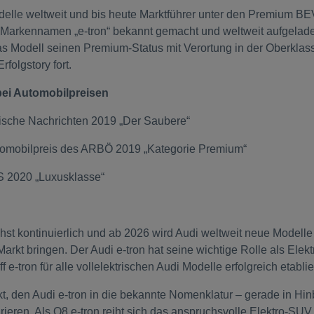
elle weltweit und bis heute Marktführer unter den Premium B
n Markennamen „e-tron“ bekannt gemacht und weltweit aufgelad
as Modell seinen Premium-Status mit Verortung in der Oberklas
rfolgstory fort.
bei Automobilpreisen
ische Nachrichten 2019 „Der Saubere“
utomobilpreis des ARBÖ 2019 „Kategorie Premium“
2020 „Luxusklasse“
st kontinuierlich und ab 2026 wird Audi weltweit neue Modelle
Markt bringen. Der Audi e-tron hat seine wichtige Rolle als Elekt
ff e-tron für alle vollelektrischen Audi Modelle erfolgreich etablie
unkt, den Audi e-tron in die bekannte Nomenklatur – gerade in Hin
rieren. Als Q8 e-tron reiht sich das anspruchsvolle Elektro-SUV