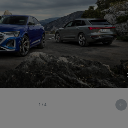
1
/
4