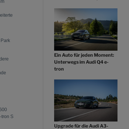
 im
eiterte
 Park
Ein Auto für jeden Moment:
dere
Unterwegs im Audi Q4 e-
tron
nde
 600
-tron S
Upgrade für die Audi A3-