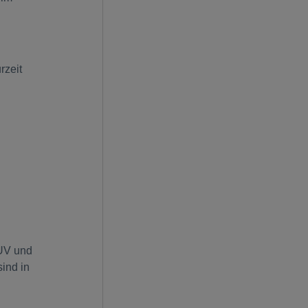
rzeit
SUV und
ind in