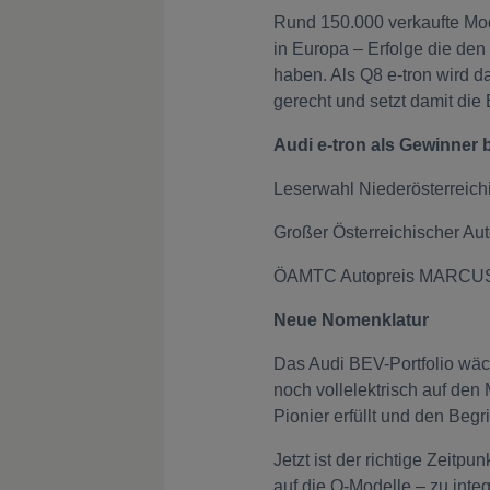
Rund 150.000 verkaufte Mod
in Europa – Erfolge die de
haben. Als Q8 e-tron wird d
gerecht und setzt damit die E
Audi e-tron als Gewinner 
Leserwahl Niederösterreich
Großer Österreichischer A
ÖAMTC Autopreis MARCUS 
Neue Nomenklatur
Das Audi BEV-Portfolio wäch
noch vollelektrisch auf den 
Pionier erfüllt und den Begri
Jetzt ist der richtige Zeitp
auf die Q-Modelle – zu integ