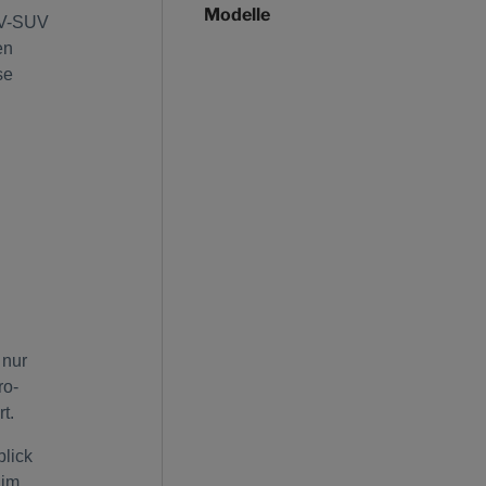
Modelle
EV-SUV
en
se
 nur
ro-
rt.
blick
 im