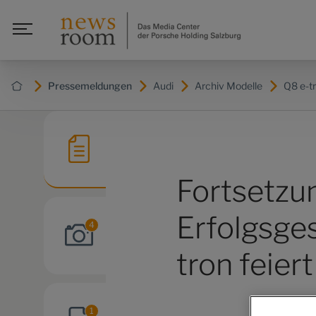
Pressemeldungen
Audi
Archiv Modelle
Q8 e-t
Fortsetzu
Erfolgsges
4
tron feier
1